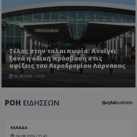
CookieScriptConsent
CookieScript
Τέλος στην ταλαιπωρία: Ανοίγει
www.tothemaonline.com
ξανά η οδική πρόσβαση στις
αφίξεις του Αεροδρομίου Λάρνακας
06.08.2026 - 17:01
ΡΟΗ
ΕΙΔΗΣΕΩΝ
usprivacy
.themasports.tothemaonline.co
ΕΛΛΑΔΑ
06.08.2026 - 21:41