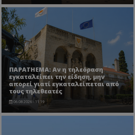
ASP.NET_SessionId
Microsoft Corporation
lifenewscy.tothemaonline.com
ΠΑΡΑTHEMA: Αν η τηλεόραση
εγκαταλείπει την είδηση, μην
απορεί γιατί εγκαταλείπεται από
τους τηλεθεατές
msToken
.tiktok.com
06.08.2026 - 11:19