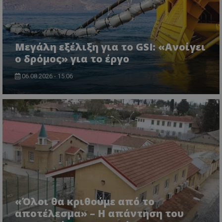
VISITOR_PRIVACY_METADATA
YouTube
.youtube.com
Μεγάλη εξέλιξη για το GSI: «Ανοίγει
ο δρόμος» για το έργο
06.08.2026 - 15:06
«Όλοι θα κριθούμε από το
αποτέλεσμα» – Η απάντηση του