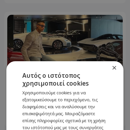
×
Αυτός ο ιστότοπος
χρησιμοποιεί cookies
Χρησιμοποιούμε cookies για να
Ο Cristiano Ronaldo φωτογραφήθηκε
εξατομικεύσουμε το περιεχόμενο, τις
μπροστά από τον στόλο των
διαφημίσεις και να αναλύσουμε την
πανάκριβων αυτοκινήτων του!
επισκεψιμότητά μας. Μοιραζόμαστε
επίσης πληροφορίες σχετικά με τη χρήση
06.08.2026 - 09:46
του ιστότοπού μας με τους συνεργάτες