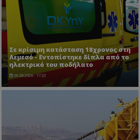
usprivacy
.lifenewscy.tothemaonline.com
Σε κρίσιμη κατάσταση 18χρονος στη
Λεμεσό - Εντοπίστηκε δίπλα από το
ηλεκτρικό του ποδήλατο
ASP.NET_SessionId
Microsoft Corporation
06.08.2026 - 17:22
themasports.tothemaonline.co