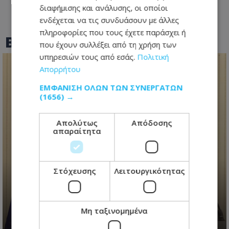
διαφήμισης και ανάλυσης, οι οποίοι
ενδέχεται να τις συνδυάσουν με άλλες
πληροφορίες που τους έχετε παράσχει ή
BEST OF
TOTHEMAONLINE
που έχουν συλλέξει από τη χρήση των
υπηρεσιών τους από εσάς.
Πολιτική
Απορρήτου
ΕΜΦΆΝΙΣΗ ΌΛΩΝ ΤΩΝ ΣΥΝΕΡΓΑΤΏΝ
(1656) →
Απολύτως
Απόδοσης
απαραίτητα
Ανασχηματισμός με πολιτικά
μηνύματα: Ο Πρόεδρος
Στόχευσης
Λειτουργικότητας
Χριστοδουλίδης έθεσε τον πήχη
ψηλά για τη νέα κυβέρνηση
Μη ταξινομημένα
06.08.2026 - 09:41