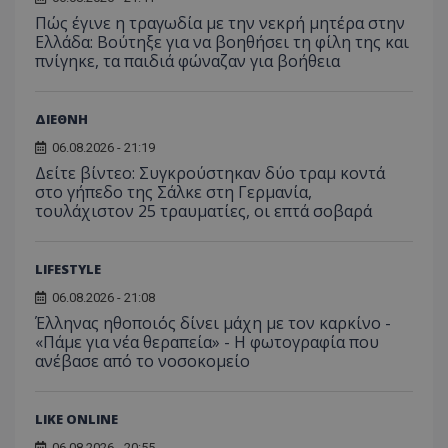
Πώς έγινε η τραγωδία με την νεκρή μητέρα στην
Ελλάδα: Βούτηξε για να βοηθήσει τη φίλη της και
πνίγηκε, τα παιδιά φώναζαν για βοήθεια
ΔΙΕΘΝΗ
06.08.2026 - 21:19
Δείτε βίντεο: Συγκρούστηκαν δύο τραμ κοντά
στο γήπεδο της Σάλκε στη Γερμανία,
τουλάχιστον 25 τραυματίες, οι επτά σοβαρά
Προμηθευτής
Ονοματεπώνυμο
Λήξη
Περιγραφή
Προμηθευτής
/
Πεδίο
/
Ονοματεπώνυμο
Λήξη
Περιγραφή
Πεδίο
Προμηθευτής
/
Ονοματεπώνυμο
Λήξη
Περιγ
LIFESTYLE
A_1283
gml-grp.com
2 μήνες 4
Αυτό το cook
Πεδίο
εβδομάδες
χρησιμοποιείτ
mid
1
Αυτό είναι ένα
Meta
06.08.2026 - 21:08
την
χρόνος
cookie
_ga_7ZKH09CT69
Platform Inc.
.tothemaonline.com
1 χρόνος 1
Αυτό τ
Προμηθευτής
/
παρακολούθη
Ονοματεπώνυμο
Λήξη
Περι
1
Instagram που
.instagram.com
μήνας
χρησιμ
Έλληνας ηθοποιός δίνει μάχη με τον καρκίνο -
Πεδίο
της συμπερι
μήνας
επιτρέπει τη
από το
«Πάμε για νέα θεραπεία» - Η φωτογραφία που
του χρήστη κ
λειτουργικότητ
Analyti
VISITOR_INFO1_LIVE
5 μήνες 4
Αυτό
Google LLC
αλληλεπίδρασ
των κοινωνικών
ανέβασε από το νοσοκομείο
διατήρ
εβδομάδες
έχει 
.youtube.com
την ενίσχυση
μέσων μέσα
κατάσ
από 
εμπειρίας του
στον ιστότοπο.
περιόδ
για ν
χρήστη ή τη
σύνδεσ
παρα
συλλογή δεδ
LIKE ONLINE
προτ
για την ανάλ
_ga_1GFPXQZD17
.tothemaonline.com
1 χρόνος 1
Αυτό τ
χρησ
και εξατομικ
μήνας
χρησιμ
06.08.2026 - 20:55