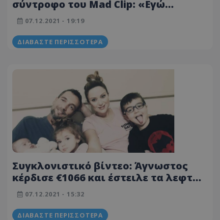
σύντροφο του Mad Clip: «Eγώ
γνώρισα τον Madclip αλλά
07.12.2021 - 19:19
ερωτεύτηκα τον Peter»
ΔΙΑΒΆΣΤΕ ΠΕΡΙΣΣΌΤΕΡΑ
Συγκλονιστικό βίντεο: Άγνωστος
κέρδισε €1066 και έστειλε τα λεφτά
στον 8χρονο Κύπριο μαχητή Λούκα
07.12.2021 - 15:32
Σταύρου
ΔΙΑΒΆΣΤΕ ΠΕΡΙΣΣΌΤΕΡΑ