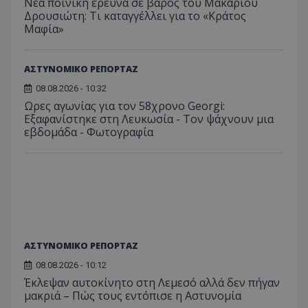
Νέα ποινική έρευνα σε βάρος του Μακάριου
Δρουσιώτη: Τι καταγγέλλει για το «Κράτος
Μαφία»
ASP.NET_SessionId
Microsoft Corporation
themasports.tothemaonline.co
ΑΣΤΥΝΟΜΙΚΟ ΡΕΠΟΡΤΑΖ
08.08.2026 - 10:32
Ωρες αγωνίας για τον 58χρονο Georgi:
Εξαφανίστηκε στη Λευκωσία - Toν ψάχνουν μια
εβδομάδα - Φωτογραφία
VISITOR_PRIVACY_METADATA
ΑΣΤΥΝΟΜΙΚΟ ΡΕΠΟΡΤΑΖ
YouTube
.youtube.com
08.08.2026 - 10:12
Έκλεψαν αυτοκίνητο στη Λεμεσό αλλά δεν πήγαν
μακριά – Πώς τους εντόπισε η Αστυνομία