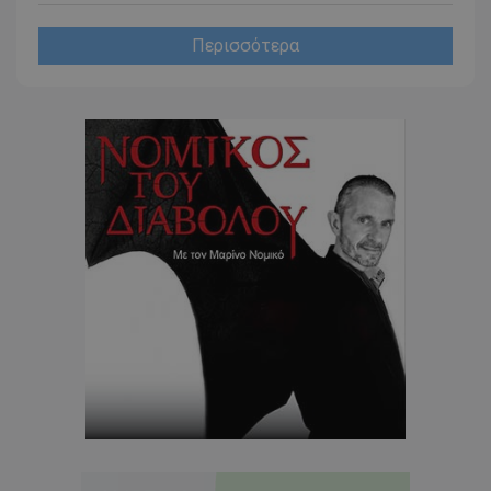
Περισσότερα
usprivacy
.themasports.tothemaonline.co