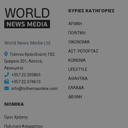
για τον
το Tw
προσδι
αναγ
συχνότ
ΚΥΡΙΕΣ ΚΑΤΗΓΟΡΙΕΣ
να π
επισκέ
τον 
τον τρ
του 
οποίο 
ΑΡΧΙΚΗ
επισκέπ
πρόσβα
ιστοσε
ΠΟΛΙΤΙΚΗ
Συλλέγε
για τις
OIKONOMIA
World News Media Ltd
του χρ
ιστοσε
ΑΣΤ. ΡΕΠΟΡΤΑΖ
ποιες σ
Γιάννου Κρανιδιώτη 102,
έχουν 
ΚΟΙΝΩΝΙΑ
Γραφείο 201, Λατσιά,
_ga_J7RS52TMNC
.tothemaonline.com
1 χρόνος 1
Αυτό τ
Λευκωσία
μήνας
χρησιμ
LIFESTYLE
από το
+357 22 205865
Analyti
ΑΘΛΗΤΙΚΑ
διατήρ
+357 22 374613
κατάσ
ΕΛΛΑΔΑ
info@tothemaonline.com
περιόδ
σύνδεσ
ΔΙΕΘΝΗ
ΝΟΜΙΚΑ
Όροι Χρήσης
Πολιτική Απορρήτου