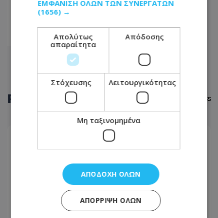
ΕΜΦΆΝΙΣΗ ΌΛΩΝ ΤΩΝ ΣΥΝΕΡΓΑΤΏΝ
386
(1656) →
387
Απολύτως
Απόδοσης
388
απαραίτητα
Στόχευσης
Λειτουργικότητας
ΡΟΗ
ΕΙΔΗΣΕΩΝ
Μη ταξινομημένα
LIFESTYLE
08.08.2026 - 12:38
Ανδρέας Γεωργίου: «Η γέννηση της κόρης μου
άλλαξε ριζικά τη ζωή μου και με αναδιαμόρφωσε
ΑΠΟΔΟΧΉ ΌΛΩΝ
ως άνθρωπο»
ΑΠΌΡΡΙΨΗ ΌΛΩΝ
ΑΣΤΥΝΟΜΙΚΟ ΡΕΠΟΡΤΑΖ