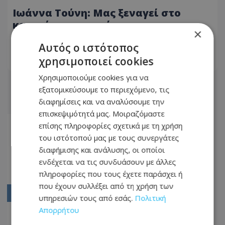
Ιωάννα Τούνη: Μας ξεναγεί στο
καινούριο της σπίτι στη
×
Θεσσαλονίκη - ΒΙΝΤΕΟ
03.12.2021 - 23:38
Αυτός ο ιστότοπος
χρησιμοποιεί cookies
ΔΙΑΒΆΣΤΕ ΠΕΡΙΣΣΌΤΕΡΑ
Χρησιμοποιούμε cookies για να
εξατομικεύσουμε το περιεχόμενο, τις
διαφημίσεις και να αναλύσουμε την
επισκεψιμότητά μας. Μοιραζόμαστε
Αρχική
επίσης πληροφορίες σχετικά με τη χρήση
του ιστότοπού μας με τους συνεργάτες
381
διαφήμισης και ανάλυσης, οι οποίοι
382
ενδέχεται να τις συνδυάσουν με άλλες
πληροφορίες που τους έχετε παράσχει ή
383
που έχουν συλλέξει από τη χρήση των
384
υπηρεσιών τους από εσάς.
Πολιτική
Απορρήτου
385