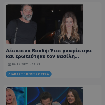
Δέσποινα Βανδή: Έτσι γνωρίστηκε
και ερωτεύτηκε τον Βασίλη
Μπισμπίκη – Όλο το παρασκήνιο
04.12.2021 - 11:21
ΔΙΑΒΆΣΤΕ ΠΕΡΙΣΣΌΤΕΡΑ