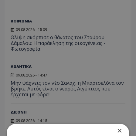
ΚΟΙΝΩΝΙΑ
09.08.2026 - 15:09
Θλίψη σκόρπισε ο θάνατος του Σταύρου
Δάμαλου: Η παράκληση της οικογένειας -
Φωτογραφία
ΑΘΛΗΤΙΚΑ
09.08.2026 - 14:47
Μην ψάχνεις τον νέο Σαλάχ, η Μπαρτσελόνα τον
βρήκε: Αυτός είναι ο νεαρός Αιγύπτιος που
έρχεται με φόρα!
ΔΙΕΘΝΗ
09.08.2026 - 14:15
Χούθι, το «άλυτο πρόβλημα» της Μέσης
×
Ανατολής: Γιατί χίλια πλήγματα δεν ήταν αρκετά