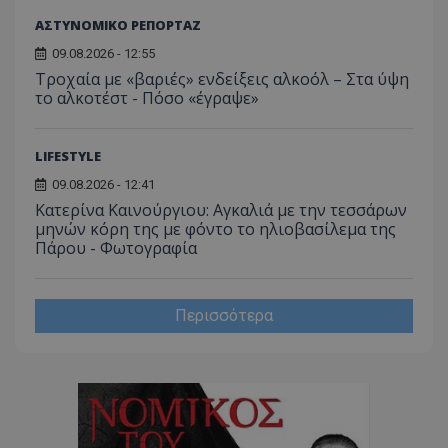
Απολύτως απαραίτητα
Απόδοσης
ΑΣΤΥΝΟΜΙΚΟ ΡΕΠΟΡΤΑΖ
Στόχευσης
Λειτουργικότητας
09.08.2026 - 12:55
Μη ταξινομημένα
Τροχαία με «βαριές» ενδείξεις αλκοόλ – Στα ύψη
το αλκοτέστ - Πόσο «έγραψε»
Τα απολύτως απαραίτητα cookies επιτρέπουν
βασικές λειτουργίες του ιστότοπου, όπως τη
σύνδεση χρήστη και τη διαχείριση λογαριασμού.
Ο ιστότοπος δεν μπορεί να χρησιμοποιηθεί σωστά
LIFESTYLE
χωρίς τα απολύτως απαραίτητα cookies.
09.08.2026 - 12:41
Ονοματεπώνυμο
Προμηθευτής
/
Πεδίο
Κατερίνα Καινούργιου: Αγκαλιά με την τεσσάρων
usprivacy
.lifenewscy.tothemaonline.com
μηνών κόρη της με φόντο το ηλιοβασίλεμα της
Πάρου - Φωτογραφία
Περισσότερα
ASP.NET_SessionId
Microsoft Corporation