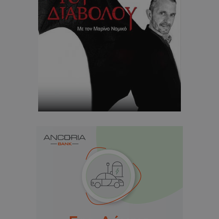
themasports.tothemaonline.co
VISITOR_PRIVACY_METADATA
YouTube
.youtube.com