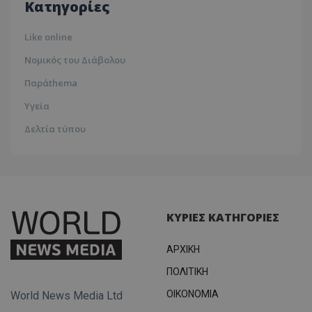
Κατηγορίες
Like online
msToken
.tiktok.com
Νομικός του Διάβολου
Παράthema
Υγεία
Δελτία τύπου
ΚΥΡΙΕΣ ΚΑΤΗΓΟΡΙΕΣ
CookieScriptConsent
CookieScript
ΑΡΧΙΚΗ
www.tothemaonline.com
ΠΟΛΙΤΙΚΗ
OIKONOMIA
World News Media Ltd