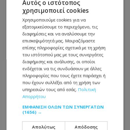
Αυτός ο ιστότοπος
για να τους σταματήσουν
χρησιμοποιεί cookies
Χρησιμοποιούμε cookies για να
ΠΟΛΙΤΙΚΗ
εξατομικεύσουμε το περιεχόμενο, τις
09.08.2026 - 13:58
διαφημίσεις και να αναλύσουμε την
Νέο «χτύπημα» ΔΗΣΥ για τους διορισμούς: «6
επισκεψιμότητά μας. Μοιραζόμαστε
ερωτήματα που η Κυβέρνηση πρέπει να
απαντήσει»
επίσης πληροφορίες σχετικά με τη χρήση
του ιστότοπού μας με τους συνεργάτες
διαφήμισης και ανάλυσης, οι οποίοι
ενδέχεται να τις συνδυάσουν με άλλες
πληροφορίες που τους έχετε παράσχει ή
που έχουν συλλέξει από τη χρήση των
υπηρεσιών τους από εσάς.
Πολιτική
Απορρήτου
ΕΜΦΆΝΙΣΗ ΌΛΩΝ ΤΩΝ ΣΥΝΕΡΓΑΤΏΝ
(1656) →
Απολύτως
Απόδοσης