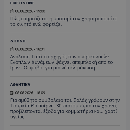
LIKE ONLINE
08.08.2026 - 19:00
Πώς επηρεάζεται η μπαταρία αν χρησιμοποιείτε
το κινητό ενώ φορτίζει
msToken
.tiktok.com
ΔΙΕΘΝΗ
08.08.2026 - 18:31
Ανάλυση: Γιατί ο αρχηγός των αμερικανικών
Ενόπλων Δυνάμεων ψάχνει απεμπλοκή από το
Ιράν - Οι φόβοι για μια νέα κλιμάκωση
ΑΘΛΗΤΙΚΑ
08.08.2026 - 18:09
Για αμύθητο συμβόλαιο του Σαλάχ γράφουν στην
Τουρκία: Θα παίρνει 30 εκατομμύρια τον χρόνο,
προβλέπονται έξοδα για κομμωτήρια και... χαρτί
υγείας
CookieScriptConsent
CookieScript
www.tothemaonline.com