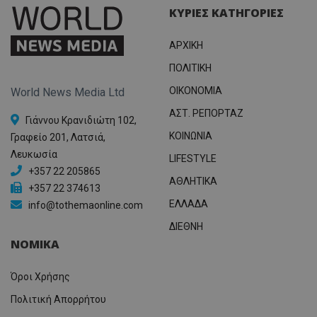
προσδι
αναγ
ΚΥΡΙΕΣ ΚΑΤΗΓΟΡΙΕΣ
συχνότ
να π
επισκέ
τον 
τον τρ
του 
οποίο 
ΑΡΧΙΚΗ
επισκέπ
πρόσβα
ΠΟΛΙΤΙΚΗ
ιστοσε
Συλλέγε
OIKONOMIA
World News Media Ltd
για τις
του χρ
ΑΣΤ. ΡΕΠΟΡΤΑΖ
ιστοσε
Γιάννου Κρανιδιώτη 102,
ποιες σ
έχουν 
ΚΟΙΝΩΝΙΑ
Γραφείο 201, Λατσιά,
Λευκωσία
_ga_J7RS52TMNC
.tothemaonline.com
1 χρόνος 1
Αυτό τ
LIFESTYLE
μήνας
χρησιμ
+357 22 205865
από το
ΑΘΛΗΤΙΚΑ
Analyti
+357 22 374613
διατήρ
ΕΛΛΑΔΑ
κατάσ
info@tothemaonline.com
περιόδ
σύνδεσ
ΔΙΕΘΝΗ
ΝΟΜΙΚΑ
Όροι Χρήσης
Πολιτική Απορρήτου