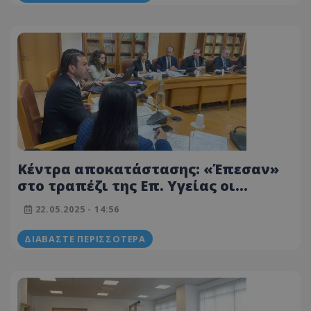
Κέντρα αποκατάστασης: «Έπεσαν»
στο τραπέζι της Επ. Υγείας οι
ανησυχίες των Συνδέσμων για το
22.05.2025 - 14:56
νομοσχέδιο – Τα τρία βήματα
ΔΙΑΒΆΣΤΕ ΠΕΡΙΣΣΌΤΕΡΑ