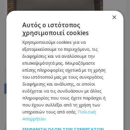
×
Αυτός ο ιστότοπος
χρησιμοποιεί cookies
Νοσοκομείο Τροόδους: Εκπέμπει SOS
ο Διευθυντής του - «Τριτοκοσμικές
Χρησιμοποιούμε cookies για να
οι συνθήκες»
εξατομικεύσουμε το περιεχόμενο, τις
18.04.2024 - 17:41
διαφημίσεις και να αναλύσουμε την
επισκεψιμότητά μας. Μοιραζόμαστε
ΔΙΑΒΆΣΤΕ ΠΕΡΙΣΣΌΤΕΡΑ
επίσης πληροφορίες σχετικά με τη χρήση
του ιστότοπού μας με τους συνεργάτες
διαφήμισης και ανάλυσης, οι οποίοι
01
ενδέχεται να τις συνδυάσουν με άλλες
πληροφορίες που τους έχετε παράσχει ή
02
που έχουν συλλέξει από τη χρήση των
03
υπηρεσιών τους από εσάς.
Πολιτική
Απορρήτου
04
ΕΜΦΆΝΙΣΗ ΌΛΩΝ ΤΩΝ ΣΥΝΕΡΓΑΤΏΝ