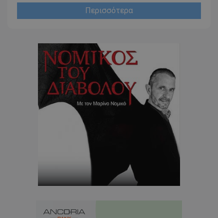
Περισσότερα
usprivacy
.themasports.tothemaonline.co