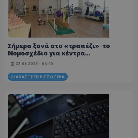
Σήμερα ξανά στο «τραπέζι» το
Νομοσχέδιο για κέντρα
αποκατάστασης: Ζητούν
22.05.2025 - 06:40
διευκρινίσεις οι λογοπαθολόγοι -
Πώς απαντά η Επ. Υγείας
ΔΙΑΒΆΣΤΕ ΠΕΡΙΣΣΌΤΕΡΑ