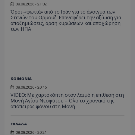
08.08.2026 - 21:02
Όροι-«φωτιά» από το Ιράν για το άνοιγμα των
Στενών του Ορμούζ: Επαναφέρει την αξίωση για
ASP.NET_SessionId
Microsoft Corporation
αποζημιώσεις, άρση κυρώσεων και αποχώρηση
themasports.tothemaonline.co
των ΗΠΑ
ΚΟΙΝΩΝΙΑ
08.08.2026 - 20:46
VIDEO: Με χαρτοκόπτη στον λαιμό η επίθεση στη
Μονή Αγίου Νεοφύτου – Όλο το χρονικό της
VISITOR_PRIVACY_METADATA
YouTube
απόπειρας φόνου στη Μονή
.youtube.com
ΕΛΛΑΔΑ
08.08.2026 - 20:21