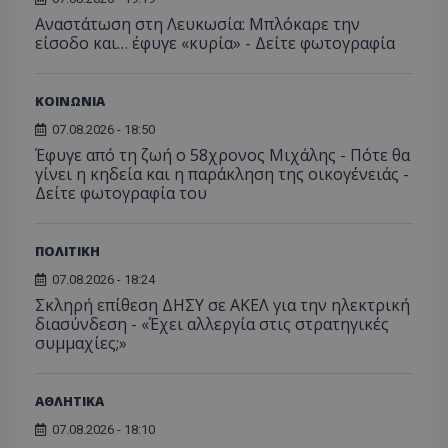
Αναστάτωση στη Λευκωσία: Μπλόκαρε την
είσοδο και… έφυγε «κυρία» - Δείτε φωτογραφία
ΚΟΙΝΩΝΙΑ
07.08.2026 - 18:50
Έφυγε από τη ζωή ο 58χρονος Μιχάλης - Πότε θα
γίνει η κηδεία και η παράκληση της οικογένειάς -
Δείτε φωτογραφία του
ASP.NET_SessionId
Microsoft Corporation
lifenewscy.tothemaonline.com
ΠΟΛΙΤΙΚΗ
07.08.2026 - 18:24
Σκληρή επίθεση ΔΗΣΥ σε ΑΚΕΛ για την ηλεκτρική
διασύνδεση - «Έχει αλλεργία στις στρατηγικές
συμμαχίες;»
ΑΘΛΗΤΙΚΑ
07.08.2026 - 18:10