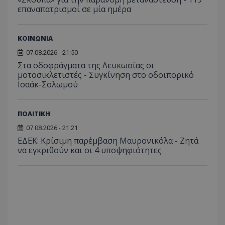
Στόχευσης
Λειτουργικότητας
επαναπατρισμοί σε μία ημέρα
Μη ταξινομημένα
Τα απολύτως απαραίτητα cookies επιτρέπουν
ΚΟΙΝΩΝΙΑ
βασικές λειτουργίες του ιστότοπου, όπως τη
07.08.2026 - 21:50
σύνδεση χρήστη και τη διαχείριση λογαριασμού.
Ο ιστότοπος δεν μπορεί να χρησιμοποιηθεί σωστά
Στα οδοφράγματα της Λευκωσίας οι
χωρίς τα απολύτως απαραίτητα cookies.
μοτοσικλετιστές - Συγκίνηση στο οδοιπορικό
Ισαάκ-Σολωμού
Ονοματεπώνυμο
Προμηθευτής
/
Πεδίο
usprivacy
.lifenewscy.tothemaonline.com
ΠΟΛΙΤΙΚΗ
07.08.2026 - 21:21
ΕΔΕΚ: Κρίσιμη παρέμβαση Μαυρονικόλα - Ζητά
να εγκριθούν και οι 4 υποψηφιότητες
ASP.NET_SessionId
Microsoft Corporation
themasports.tothemaonline.co