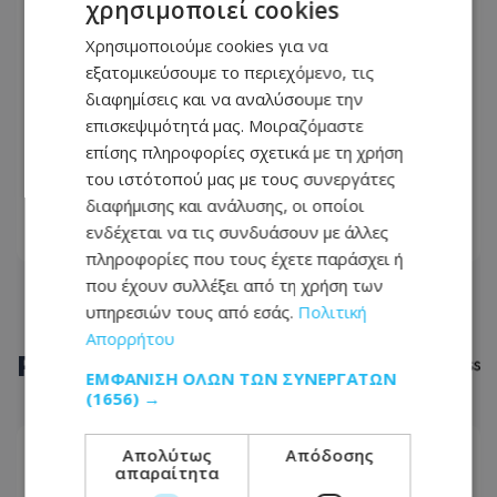
χρησιμοποιεί cookies
Χρησιμοποιούμε cookies για να
εξατομικεύσουμε το περιεχόμενο, τις
διαφημίσεις και να αναλύσουμε την
επισκεψιμότητά μας. Μοιραζόμαστε
Και θετικός σε νάρκοτεστ και με
επίσης πληροφορίες σχετικά με τη χρήση
αδασμολόγητα - Τον τσάκωσαν
του ιστότοπού μας με τους συνεργάτες
«φορτωμένο» με μετρητά,
05.09.2023 - 07:29
διαφήμισης και ανάλυσης, οι οποίοι
ηλεκτρονικά τσιγάρα και πακέτα
ενδέχεται να τις συνδυάσουν με άλλες
καπνού - Το πρόστιμο που πλήρωσε
ΔΙΑΒΆΣΤΕ ΠΕΡΙΣΣΌΤΕΡΑ
πληροφορίες που τους έχετε παράσχει ή
που έχουν συλλέξει από τη χρήση των
υπηρεσιών τους από εσάς.
Πολιτική
Απορρήτου
ΡΟΗ
ΕΙΔΗΣΕΩΝ
ΕΜΦΆΝΙΣΗ ΌΛΩΝ ΤΩΝ ΣΥΝΕΡΓΑΤΏΝ
(1656) →
Απολύτως
Απόδοσης
ΥΓΕΙΑ
απαραίτητα
07.08.2026 - 23:58