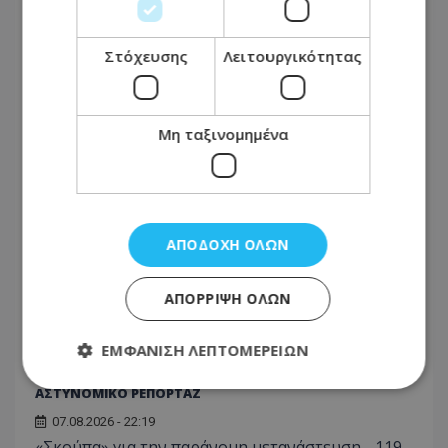
Kαύσωνας: Ένας καθηγητής δίνει συμβουλές για
να μην εξαντληθούμε από τη ζέστη
Στόχευσης
Λειτουργικότητας
ΔΙΕΘΝΗ
07.08.2026 - 23:28
Μη ταξινομημένα
Ντόναλντ Τραμπ: Προσφεύγει στο Ανώτατο
Δικαστήριο κατά της απόφασης που του
απαγορεύει να κατασκευάσει αίθουσα χορού
στον Λευκό Οίκο
ΑΠΟΔΟΧΉ ΌΛΩΝ
ΠΟΛΙΤΙΚΗ
07.08.2026 - 22:48
ΑΠΌΡΡΙΨΗ ΌΛΩΝ
ΔΗΣΥ: Αυτή αναλαμβάνει Ειδική Σύμβουλος για
το Κράτος Δικαίου
ΕΜΦΆΝΙΣΗ ΛΕΠΤΟΜΕΡΕΙΏΝ
ΑΣΤΥΝΟΜΙΚΟ ΡΕΠΟΡΤΑΖ
07.08.2026 - 22:19
Απολύτως απαραίτητα
Απόδοσης
«Σκούπα» για την παράνομη μετανάστευση - 119