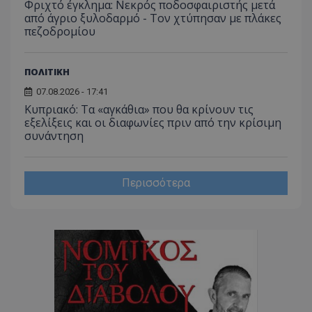
Φριχτό έγκλημα: Νεκρός ποδοσφαιριστής μετά
από άγριο ξυλοδαρμό - Τον χτύπησαν με πλάκες
msToken
.tiktok.com
πεζοδρομίου
ΠΟΛΙΤΙΚΗ
07.08.2026 - 17:41
Κυπριακό: Τα «αγκάθια» που θα κρίνουν τις
εξελίξεις και οι διαφωνίες πριν από την κρίσιμη
συνάντηση
Περισσότερα
CookieScriptConsent
CookieScript
www.tothemaonline.com