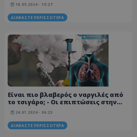
να εκραγεί στο αεροπλάνο - Δεν
18.05.2024 - 10:27
είναι το κινητό
ΔΙΑΒΆΣΤΕ ΠΕΡΙΣΣΌΤΕΡΑ
Είναι πιο βλαβερός ο ναργιλές από
το τσιγάρο; - Οι επιπτώσεις στην
υγεία και οι κίνδυνοι της νέας…
24.01.2024 - 06:23
«μόδας» - Τι λέει ειδικός στο «Τ»
ΔΙΑΒΆΣΤΕ ΠΕΡΙΣΣΌΤΕΡΑ