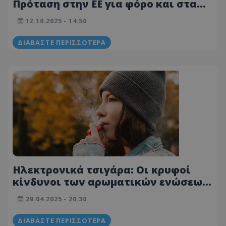
Πρόταση στην ΕΕ για φόρο και στα
θερμαινόμενα και τα ηλεκτρονικά
12.10.2025 - 14:50
τσιγάρα – Πόσο θα επιβαρύνει την
τσέπη
ΔΙΑΒΆΣΤΕ ΠΕΡΙΣΣΌΤΕΡΑ
Ηλεκτρονικά τσιγάρα: Οι κρυφοί
κίνδυνοι των αρωματικών ενώσεων
όταν εισπνέονται – Kαθηγητής
29.04.2025 - 20:30
Δημόσιας Υγείας αποκαλύπτει
ΔΙΑΒΆΣΤΕ ΠΕΡΙΣΣΌΤΕΡΑ