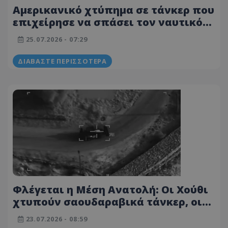
Αμερικανικό χτύπημα σε τάνκερ που
επιχείρησε να σπάσει τον ναυτικό
αποκλεισμό του Ιράν
25.07.2026 - 07:29
ΔΙΑΒΆΣΤΕ ΠΕΡΙΣΣΌΤΕΡΑ
Φλέγεται η Μέση Ανατολή: Οι Χούθι
χτυπούν σαουδαραβικά τάνκερ, οι
ΗΠΑ συνεχίζουν το «σφυροκόπημα»
23.07.2026 - 08:59
στο Ιράν