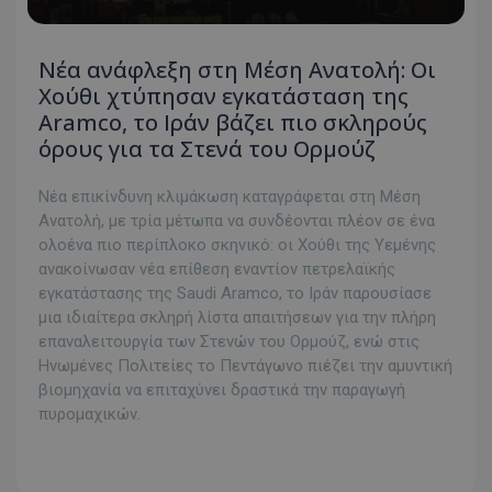
Νέα ανάφλεξη στη Μέση Ανατολή: Οι
Χούθι χτύπησαν εγκατάσταση της
Aramco, το Ιράν βάζει πιο σκληρούς
όρους για τα Στενά του Ορμούζ
Νέα επικίνδυνη κλιμάκωση καταγράφεται στη Μέση
Ανατολή, με τρία μέτωπα να συνδέονται πλέον σε ένα
ολοένα πιο περίπλοκο σκηνικό: οι Χούθι της Υεμένης
ανακοίνωσαν νέα επίθεση εναντίον πετρελαϊκής
εγκατάστασης της Saudi Aramco, το Ιράν παρουσίασε
μια ιδιαίτερα σκληρή λίστα απαιτήσεων για την πλήρη
επαναλειτουργία των Στενών του Ορμούζ, ενώ στις
Ηνωμένες Πολιτείες το Πεντάγωνο πιέζει την αμυντική
βιομηχανία να επιταχύνει δραστικά την παραγωγή
πυρομαχικών.