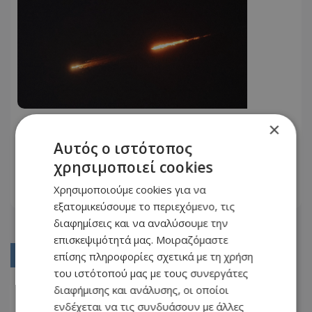
Ιράκ: Drone με εκρηκτικά
×
καταρρίφθηκε κοντά στην
Αυτός ο ιστότοπος
αεροπορική βάση Αλ Χαρίρ, όπου
χρησιμοποιεί cookies
20.07.2026 - 23:31
σταθμεύουν αμερικανικές δυνάμεις
Χρησιμοποιούμε cookies για να
ΔΙΑΒΆΣΤΕ ΠΕΡΙΣΣΌΤΕΡΑ
εξατομικεύσουμε το περιεχόμενο, τις
διαφημίσεις και να αναλύσουμε την
επισκεψιμότητά μας. Μοιραζόμαστε
επίσης πληροφορίες σχετικά με τη χρήση
01
του ιστότοπού μας με τους συνεργάτες
02
διαφήμισης και ανάλυσης, οι οποίοι
03
ενδέχεται να τις συνδυάσουν με άλλες