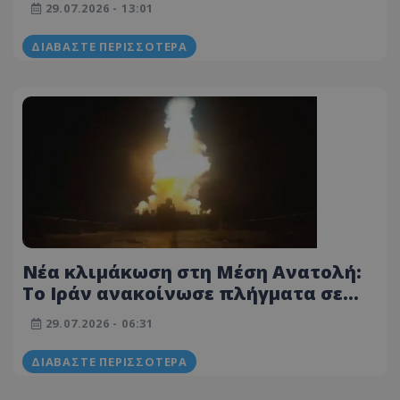
29.07.2026 - 13:01
ΔΙΑΒΆΣΤΕ ΠΕΡΙΣΣΌΤΕΡΑ
Νέα κλιμάκωση στη Μέση Ανατολή:
Το Ιράν ανακοίνωσε πλήγματα σε
τρία τάνκερ και εκτόξευση
29.07.2026 - 06:31
πυραύλων κατά αμερικανικών
στόχων
ΔΙΑΒΆΣΤΕ ΠΕΡΙΣΣΌΤΕΡΑ