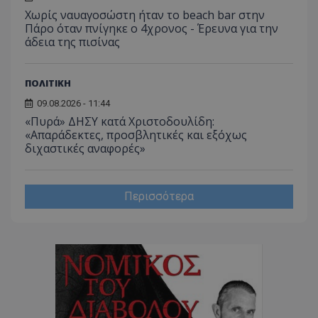
Χωρίς ναυαγοσώστη ήταν το beach bar στην
Πάρο όταν πνίγηκε ο 4χρονος - Έρευνα για την
άδεια της πισίνας
CookieScriptConsent
CookieScript
www.tothemaonline.com
ΠΟΛΙΤΙΚΗ
09.08.2026 - 11:44
«Πυρά» ΔΗΣΥ κατά Χριστοδουλίδη:
«Απαράδεκτες, προσβλητικές και εξόχως
διχαστικές αναφορές»
Περισσότερα
usprivacy
.themasports.tothemaonline.co