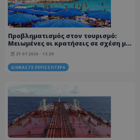
Προβληματισμός στον τουρισμό:
Μειωμένες οι κρατήσεις σε σχέση με
πέρσι – Επηρεάζουν οι εξελίξεις στη
27.07.2026 - 13:29
Μέση Ανατολή
ΔΙΑΒΆΣΤΕ ΠΕΡΙΣΣΌΤΕΡΑ