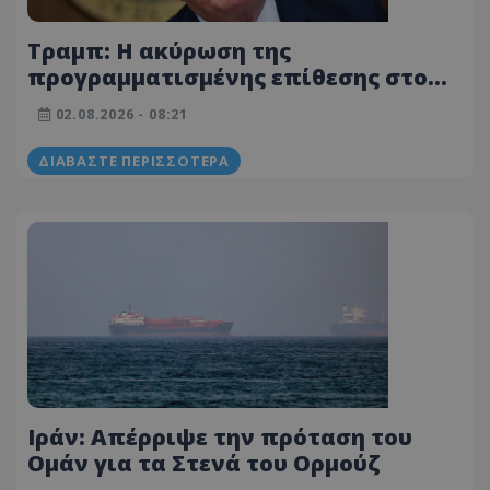
Τραμπ: Η ακύρωση της
προγραμματισμένης επίθεσης στο
Ιράν «εξαρτάται από την άμεση
02.08.2026 - 08:21
επίτευξη συμφωνίας» για άνοιγμα
του Ορμούζ
ΔΙΑΒΆΣΤΕ ΠΕΡΙΣΣΌΤΕΡΑ
Ιράν: Απέρριψε την πρόταση του
Ομάν για τα Στενά του Ορμούζ