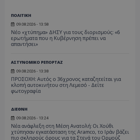
VISITOR_PRIVACY_METADATA
YouTube
.youtube.com
ΠΟΛΙΤΙΚΗ
09.08.2026 - 13:58
Νέο «χτύπημα» ΔΗΣΥ για τους διορισμούς: «6
ερωτήματα που η Κυβέρνηση πρέπει να
απαντήσει»
ΑΣΤΥΝΟΜΙΚΟ ΡΕΠΟΡΤΑΖ
09.08.2026 - 13:38
ΠΡΟΣΟΧΗ: Αυτός ο 36χρονος καταζητείται για
κλοπή αυτοκινήτου στη Λεμεσό - Δείτε
φωτογραφία
ΔΙΕΘΝΗ
09.08.2026 - 13:24
Νέα ανάφλεξη στη Μέση Ανατολή: Οι Χούθι
χτύπησαν εγκατάσταση της Aramco, το Ιράν βάζει
__cf_bm
Cloudflare Inc.
πιο σκληρούς όρους για τα Στενά του Ορμούζ
.onesignal.com