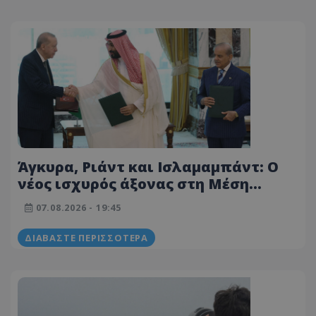
Άγκυρα, Ριάντ και Ισλαμαμπάντ: Ο
νέος ισχυρός άξονας στη Μέση
Ανατολή ανοίγει τον δρόμο για το
07.08.2026 - 19:45
«ισλαμικό ΝΑΤΟ», τι σημαίνει η
συμφωνία της Μέκκας
ΔΙΑΒΆΣΤΕ ΠΕΡΙΣΣΌΤΕΡΑ