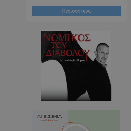
η μεταξύ ανθρώπων
ό είναι επωφελές
ο, προκειμένου να
Περισσότερα
ναφορές σχετικά με
στότοπού τους.
ορίζεται από το
 παρέχει
ετικά με τον τρόπο
τελικός χρήστης
ν ιστότοπο και
εις που μπορεί να
ός χρήστης πριν
εν λόγω ιστότοπο.
χρησιμοποιείται
υτοποίησης και
σφαλίζοντας ότι οι
νουν συνδεδεμένοι
 τους είναι
 καθώς
έσω της
αλληλεπιδρούν με
ης.
χρησιμοποιείται
α Cookie-
να θυμάται τις
ναίνεσης cookie
 απαραίτητο το
Cookie-Script.com
ωστά.