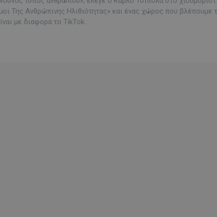
κίνδυνος τύπος ανθρώπου», έλεγε ο Κάρλο Τσιπόλα στο χιουμοριστ
όμοι Της Ανθρώπινης Ηλιθιότητας» και ένας χώρος που βλέπουμε 
ίναι με διαφορά το TikTok.