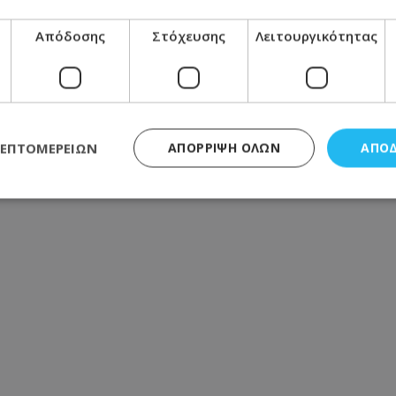
Απόδοσης
Στόχευσης
Λειτουργικότητας
ΛΕΠΤΟΜΕΡΕΙΏΝ
ΑΠΌΡΡΙΨΗ ΌΛΩΝ
ΑΠΟ
ς απαραίτητα
Απόδοσης
Στόχευσης
Λειτουργικότητας
Μη ταξι
τητα cookies επιτρέπουν βασικές λειτουργίες του ιστότοπου, όπως τη σύνδεση χρή
σμού. Ο ιστότοπος δεν μπορεί να χρησιμοποιηθεί σωστά χωρίς τα απολύτως απαραί
Προμηθευτής
/
Πεδίο
Λήξη
Περιγραφή
.lifenewscy.tothemaonline.com
1 χρόνος 3
Αυτό το cookie 
εβδομάδες
κράτος συγκατά
σχετικά με την
την ιδιωτικότη
κανονισμό απο
Ηνωμένων Πολιτ