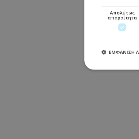
Απολύτως
απαραίτητα
ΕΜΦΆΝΙΣΗ 
Απολύτω
Τα απολύτως απαραί
διαχείριση λογαρια
Ονοματεπώνυμο
usprivacy