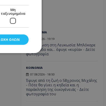
Μη
ταξινομημένα
ΠΑΡΑ-THEMA
07.08.2026 - 19:19
ΔΟΧΉ ΌΛΩΝ
Αναστάτωση στη Λευκωσία: Μπλόκαρε
την είσοδο και… έφυγε «κυρία» - Δείτε
φωτογραφία
νομημένα
ΚΟΙΝΩΝΙΑ
στη και τη
07.08.2026 - 18:50
τητα cookies.
Έφυγε από τη ζωή ο 58χρονος Μιχάλης
- Πότε θα γίνει η κηδεία και η
παράκληση της οικογένειάς - Δείτε
αποθηκεύει το
θεσης του χρήστη
φωτογραφία του
 παρακολούθηση και
τα σύμφωνα με τον
ρρήτου των
ειών.