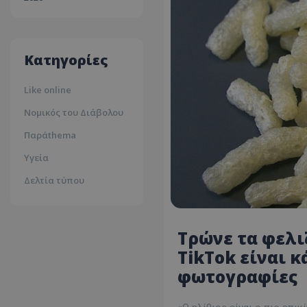
30ºc
Λευκωσία
35ºc
Κατηγορίες
Like online
Νομικός του Διάβολου
Παράthema
Υγεία
Δελτία τύπου
Τρώνε τα φελι
TikTok είναι 
φωτογραφίες