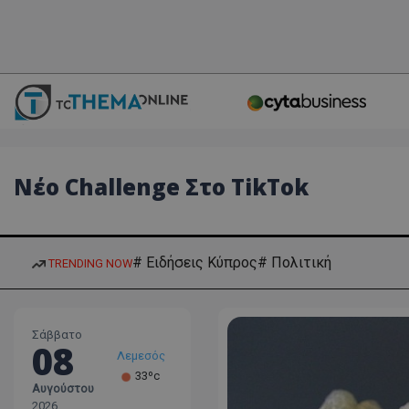
Νέο Challenge Στο TikTok
# Ειδήσεις Κύπρος
# Πολιτική
TRENDING NOW
Σάββατο
08
Λεμεσός
33ºc
Αυγούστου
Λάρνακα
2026