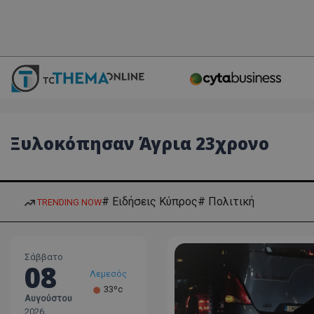
Ξυλοκόπησαν Άγρια 23χρονο
# Ειδήσεις Κύπρος
# Πολιτική
TRENDING NOW
Σάββατο
08
Λεμεσός
33ºc
Αυγούστου
Λάρνακα
2026