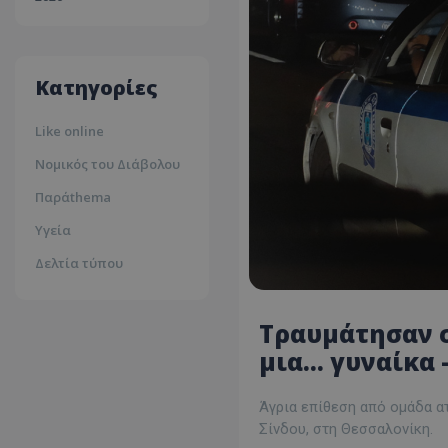
30ºc
Λευκωσία
35ºc
Κατηγορίες
Like online
Νομικός του Διάβολου
Παράthema
Υγεία
Δελτία τύπου
Τραυμάτησαν σ
μια... γυναίκα
Άγρια επίθεση από ομάδα α
Σίνδου, στη Θεσσαλονίκη.