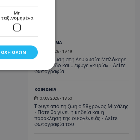
Μη
ταξινομημένα
ΠΑΡΑ-THEMA
07.08.2026 - 19:19
ΔΟΧΉ ΌΛΩΝ
Αναστάτωση στη Λευκωσία: Μπλόκαρε
την είσοδο και… έφυγε «κυρία» - Δείτε
φωτογραφία
νομημένα
ΚΟΙΝΩΝΙΑ
στη και τη
07.08.2026 - 18:50
τητα cookies.
Έφυγε από τη ζωή ο 58χρονος Μιχάλης
- Πότε θα γίνει η κηδεία και η
παράκληση της οικογένειάς - Δείτε
αποθηκεύει το
θεσης του χρήστη
φωτογραφία του
 παρακολούθηση και
τα σύμφωνα με τον
ρρήτου των
ειών.