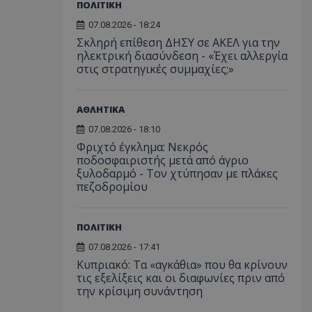
ΠΟΛΙΤΙΚΗ
ορίζεται από το
07.08.2026 - 18:24
 παρέχει
ετικά με τον τρόπο
Σκληρή επίθεση ΔΗΣΥ σε ΑΚΕΛ για την
τελικός χρήστης
ηλεκτρική διασύνδεση - «Έχει αλλεργία
ν ιστότοπο και
στις στρατηγικές συμμαχίες;»
εις που μπορεί να
ός χρήστης πριν
εν λόγω ιστότοπο.
χρησιμοποιείται
ΑΘΛΗΤΙΚΑ
σει τη
υ χρήστη και τις
07.08.2026 - 18:10
ήτου για την
Φριχτό έγκλημα: Νεκρός
τους με την
ταγράφει δεδομένα
ποδοσφαιριστής μετά από άγριο
συγκατάθεση του
ξυλοδαρμό - Τον χτύπησαν με πλάκες
κά με διάφορες
πεζοδρομίου
υθμίσεις
σφαλίζοντας ότι
τους τιμώνται σε
εδρίες.
ΠΟΛΙΤΙΚΗ
χρησιμοποιείται
η μεταξύ ανθρώπων
07.08.2026 - 17:41
ό είναι επωφελές
Κυπριακό: Τα «αγκάθια» που θα κρίνουν
ο, προκειμένου να
ναφορές σχετικά με
τις εξελίξεις και οι διαφωνίες πριν από
στότοπού τους.
την κρίσιμη συνάντηση
χρησιμοποιείται