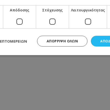
Απόδοσης
Στόχευσης
Λειτουργικότητας
ΛΕΠΤΟΜΕΡΕΙΏΝ
ΑΠΌΡΡΙΨΗ ΌΛΩΝ
ΑΠΟ
ς απαραίτητα
Απόδοσης
Στόχευσης
Λειτουργικότητας
Μη ταξι
τητα cookies επιτρέπουν βασικές λειτουργίες του ιστότοπου, όπως τη σύνδεση χρή
σμού. Ο ιστότοπος δεν μπορεί να χρησιμοποιηθεί σωστά χωρίς τα απολύτως απαραί
Προμηθευτής
/
Πεδίο
Λήξη
Περιγραφή
.lifenewscy.tothemaonline.com
1 χρόνος 3
Αυτό το cookie 
εβδομάδες
κράτος συγκατά
σχετικά με την
την ιδιωτικότη
κανονισμό απο
Ηνωμένων Πολιτ