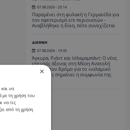
07.08.2026 - 20:14
Παραμένει στη φυλακή η Γερμανίδα για
τον σφετερισμό ε/κ περιουσιών -
Αναβλήθηκε η δίκη, πότε συνεχίζεται
ΔΙΕΘΝΗ
07.08.2026 - 19:45
Άγκυρα, Ριάντ και Ισλαμαμπάντ: Ο νέος
ισχυρός άξονας στη Μέση Ανατολή
ανοίγει τον δρόμο για το «ισλαμικό
×
ΝΑΤΟ», τι σημαίνει η συμφωνία της
Μέκκας
 και να
 με τη χρήση του
ι να τις
ει από τη χρήση