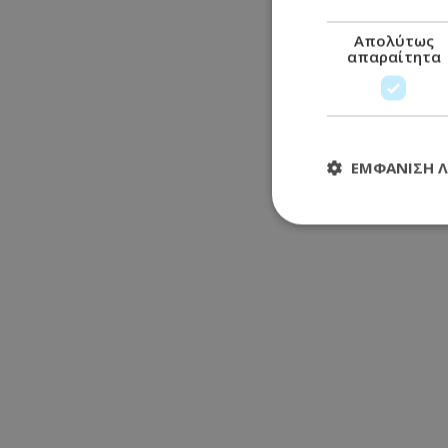
Απολύτως
απαραίτητα
ΕΜΦΆΝΙΣΗ 
Απολύτω
Τα απολύτως απαραί
διαχείριση λογαρια
Ονοματεπώνυμο
usprivacy