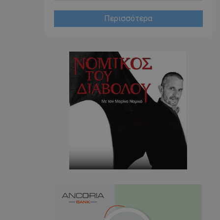
η μεταξύ ανθρώπων
ό είναι επωφελές
ο, προκειμένου να
Περισσότερα
ναφορές σχετικά με
στότοπού τους.
ορίζεται από το
 παρέχει
ετικά με τον τρόπο
τελικός χρήστης
ν ιστότοπο και
εις που μπορεί να
ός χρήστης πριν
εν λόγω ιστότοπο.
χρησιμοποιείται
υτοποίησης και
σφαλίζοντας ότι οι
νουν συνδεδεμένοι
 τους είναι
 καθώς
έσω της
αλληλεπιδρούν με
ης.
χρησιμοποιείται
α Cookie-
να θυμάται τις
ναίνεσης cookie
 απαραίτητο το
Cookie-Script.com
ωστά.