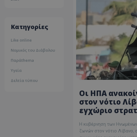
30ºc
Λευκωσία
35ºc
Κατηγορίες
Like online
Νομικός του Διάβολου
Παράthema
Υγεία
Δελτία τύπου
Οι ΗΠΑ ανακο
στον νότιο Λί
εγχώριο στρατ
Η κυβέρνηση των Ηνωμένων 
ζωνών στον νότιο Λίβανο, σ