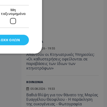
Μη
ταξινομημένα
ΔΟΧΉ ΌΛΩΝ
ΚΟΙΝΩΝΙΑ
05.08.2026 - 19:55
Απαντούν οι Κτηνιατρικές Υπηρεσίες:
«Οι καθυστερήσεις οφείλονται σε
παραβάσεις των ίδιων των
νομημένα
κτηνοτρόφων»
στη και τη
τητα cookies.
ΚΟΙΝΩΝΙΑ
05.08.2026 - 19:33
αποθηκεύει το
θεσης του χρήστη
Βαθιά θλίψη για τον θάνατο της Μαρίας
 παρακολούθηση και
Ευαγγέλου Θεοφίλου - Η παράκληση
τα σύμφωνα με τον
της οικογένειας - Φωτογραφία
ρρήτου των
ειών.