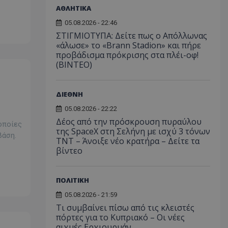
ΑΘΛΗΤΙΚΑ
05.08.2026 - 22:46
ΣΤΙΓΜΙΟΤΥΠΑ: Δείτε πως ο Απόλλωνας
«άλωσε» το «Brann Stadion» και πήρε
προβάδισμα πρόκρισης στα πλέι-οφ!
(ΒΙΝΤΕΟ)
ΔΙΕΘΝΗ
05.08.2026 - 22:22
Δέος από την πρόσκρουση πυραύλου
 οποίες
της SpaceX στη Σελήνη με ισχύ 3 τόνων
βάση.
TNT – Άνοιξε νέο κρατήρα – Δείτε τα
βίντεο
ΠΟΛΙΤΙΚΗ
05.08.2026 - 21:59
Τι συμβαίνει πίσω από τις κλειστές
πόρτες για το Κυπριακό – Οι νέες
αιχμές Ερχιουρμάν