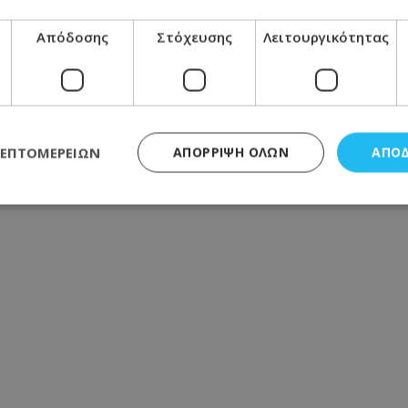
ΔΙΑΒΆΣΤΕ ΠΕΡΙΣΣΌΤΕΡΑ
Απόδοσης
Στόχευσης
Λειτουργικότητας
ΛΕΠΤΟΜΕΡΕΙΏΝ
ΑΠΌΡΡΙΨΗ ΌΛΩΝ
ΑΠΟ
ς απαραίτητα
Απόδοσης
Στόχευσης
Λειτουργικότητας
Μη ταξι
τητα cookies επιτρέπουν βασικές λειτουργίες του ιστότοπου, όπως τη σύνδεση χρή
σμού. Ο ιστότοπος δεν μπορεί να χρησιμοποιηθεί σωστά χωρίς τα απολύτως απαραί
Προμηθευτής
/
Πεδίο
Λήξη
Περιγραφή
.lifenewscy.tothemaonline.com
1 χρόνος 3
Αυτό το cookie 
εβδομάδες
κράτος συγκατά
σχετικά με την
την ιδιωτικότη
κανονισμό απο
Ηνωμένων Πολιτ