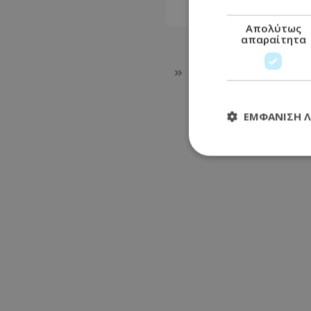
Απολύτως
απαραίτητα
ΕΜΦΆΝΙΣΗ 
Απολύτω
Τα απολύτως απαραί
διαχείριση λογαρια
Ονοματεπώνυμο
usprivacy