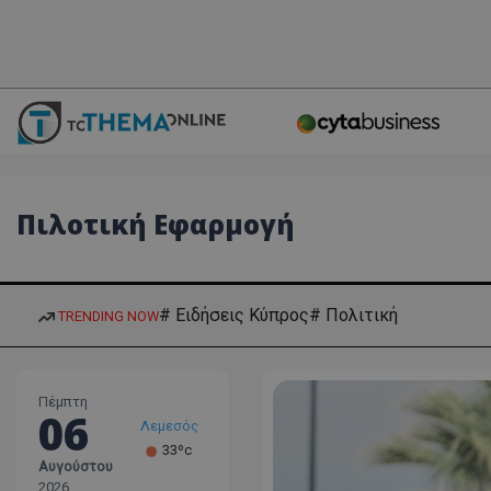
Πιλοτική Εφαρμογή
# Ειδήσεις Κύπρος
# Πολιτική
TRENDING NOW
Πέμπτη
06
Λεμεσός
33ºc
Αυγούστου
Λάρνακα
2026