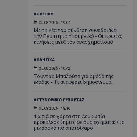
ορίζεται από το
 παρέχει
ΠΟΛΙΤΙΚΗ
ετικά με τον τρόπο
τελικός χρήστης
05.08.2026 - 19:04
ν ιστότοπο και
Με τη νέα του σύνθεση συνεδριάζει
εις που μπορεί να
ός χρήστης πριν
την Πέμπτη το Υπουργικό - Οι πρώτες
εν λόγω ιστότοπο.
κινήσεις μετά τον ανασχηματισμό
χρησιμοποιείται
σει τη
υ χρήστη και τις
ΑΘΛΗΤΙΚΑ
ήτου για την
τους με την
05.08.2026 - 18:42
ταγράφει δεδομένα
συγκατάθεση του
Τούντορ Μπαλούτα για ομάδα της
κά με διάφορες
εξάδας - Τι αναφέρει δημοσίευμα
υθμίσεις
σφαλίζοντας ότι
τους τιμώνται σε
εδρίες.
ΑΣΤΥΝΟΜΙΚΟ ΡΕΠΟΡΤΑΖ
χρησιμοποιείται
η μεταξύ ανθρώπων
05.08.2026 - 18:16
ό είναι επωφελές
Φωτιά σε χόρτα στη Λευκωσία
ο, προκειμένου να
ναφορές σχετικά με
προκάλεσε ζημιές σε δύο οχήματα: Στο
στότοπού τους.
μικροσκόπιο αποτσίγαρο
χρησιμοποιείται