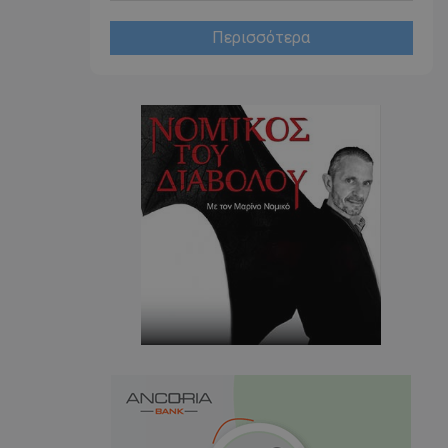
η μεταξύ ανθρώπων
ό είναι επωφελές
ο, προκειμένου να
Περισσότερα
ναφορές σχετικά με
στότοπού τους.
ορίζεται από το
 παρέχει
ετικά με τον τρόπο
τελικός χρήστης
ν ιστότοπο και
εις που μπορεί να
ός χρήστης πριν
εν λόγω ιστότοπο.
χρησιμοποιείται
υτοποίησης και
σφαλίζοντας ότι οι
νουν συνδεδεμένοι
 τους είναι
 καθώς
έσω της
αλληλεπιδρούν με
ης.
χρησιμοποιείται
α Cookie-
να θυμάται τις
ναίνεσης cookie
 απαραίτητο το
Cookie-Script.com
ωστά.