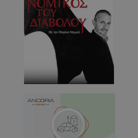
usprivacy
.lifenewscy.tothemaonline.com
ASP.NET_SessionId
Microsoft Corporation
themasports.tothemaonline.co