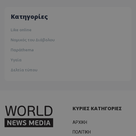
35ºc
ASP.NET_SessionId
Microsoft Corporation
lifenewscy.tothemaonline.com
Κατηγορίες
Like online
Νομικός του Διάβολου
Παράthema
Υγεία
Δελτία τύπου
msToken
.tiktok.com
ΚΥΡΙΕΣ ΚΑΤΗΓΟΡΙΕΣ
ΑΡΧΙΚΗ
ΠΟΛΙΤΙΚΗ