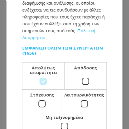
διαφήμισης και ανάλυσης, οι οποίοι
ενδέχεται να τις συνδυάσουν με άλλες
πληροφορίες που τους έχετε παράσχει ή
που έχουν συλλέξει από τη χρήση των
ΕΛΛΑΔΑ
υπηρεσιών τους από εσάς.
Πολιτική
06.08.2026 - 11:36
Απορρήτου
Το εξωτικό φρούτο που καλλιεργείται μόνο σε
ένα ελληνικό νησί
ΕΜΦΆΝΙΣΗ ΌΛΩΝ ΤΩΝ ΣΥΝΕΡΓΑΤΏΝ
(1656) →
ΠΑΡΑ-THEMA
Απολύτως
Απόδοσης
06.08.2026 - 11:19
απαραίτητα
ΠΑΡΑTHEMA: Αν η τηλεόραση εγκαταλείπει την
είδηση, μην απορεί γιατί εγκαταλείπεται από
τους τηλεθεατές
Στόχευσης
Λειτουργικότητας
LIKE ONLINE
06.08.2026 - 11:19
Μη ταξινομημένα
Δύτης βρήκε χρυσό σταυρό αξίας 3 εκατ.
δολαρίων σε ναυάγιο: Χρόνια αργότερα κλάπηκε