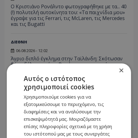
Ο Κριστιάνο Ρονάλντο φωτογραφήθηκε με τα... 40
(!) πολυτελή αυτοκίνητα του: «Τα παιχνίδια μου»
έγραψε για τις Ferrari, τις McLaren, τις Mercedes
και τις Bugatti
ΔΙΕΘΝΗ
06.08.2026 - 12:02
Άγριο διπλό έγκλημα στην Ταϊλάνδη: Σκότωσαν
δύο αδέλφια από τη Ρωσία για τη μηχανή τους
×
και μια οικογένεια για το φορτηγάκι της
Αυτός ο ιστότοπος
χρησιμοποιεί cookies
Χρησιμοποιούμε cookies για να
εξατομικεύσουμε το περιεχόμενο, τις
διαφημίσεις και να αναλύσουμε την
επισκεψιμότητά μας. Μοιραζόμαστε
επίσης πληροφορίες σχετικά με τη χρήση
του ιστότοπού μας με τους συνεργάτες