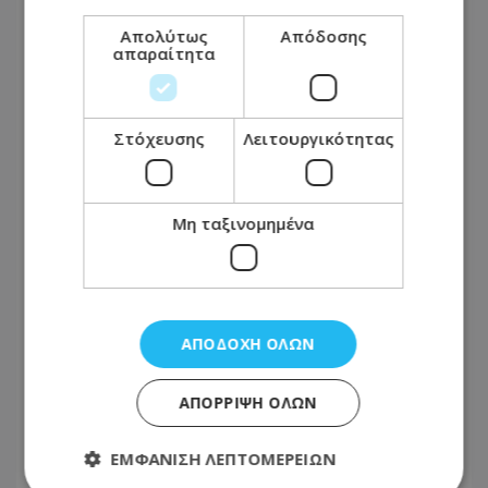
07.08.2026 - 20:14
Απολύτως
Απόδοσης
Παραμένει στη φυλακή η Γερμανίδα για τον
απαραίτητα
σφετερισμό ε/κ περιουσιών - Αναβλήθηκε η
δίκη, πότε συνεχίζεται
Στόχευσης
Λειτουργικότητας
ΔΙΕΘΝΗ
07.08.2026 - 19:45
Άγκυρα, Ριάντ και Ισλαμαμπάντ: Ο νέος ισχυρός
Μη ταξινομημένα
άξονας στη Μέση Ανατολή ανοίγει τον δρόμο για
το «ισλαμικό ΝΑΤΟ», τι σημαίνει η συμφωνία της
Μέκκας
ΑΠΟΔΟΧΉ ΌΛΩΝ
ΑΠΌΡΡΙΨΗ ΌΛΩΝ
ΕΜΦΆΝΙΣΗ ΛΕΠΤΟΜΕΡΕΙΏΝ