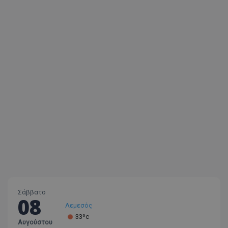
msToken
.tiktok.com
Σάββατο
08
CookieScriptConsent
CookieScript
Λεμεσός
www.tothemaonline.com
33ºc
Αυγούστου
Λάρνακα