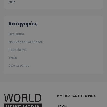
2026
30ºc
Λευκωσία
35ºc
Κατηγορίες
Like online
Νομικός του Διάβολου
usprivacy
.themasports.tothemaonline.co
Παράthema
Υγεία
Δελτία τύπου
ΚΥΡΙΕΣ ΚΑΤΗΓΟΡΙΕΣ
ΑΡΧΙΚΗ