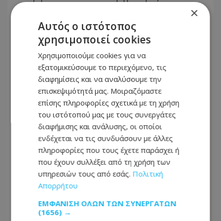
×
Αυτός ο ιστότοπος
χρησιμοποιεί cookies
Χρησιμοποιούμε cookies για να
εξατομικεύσουμε το περιεχόμενο, τις
ΑΣΤΥΝΟΜΙΚΟ ΡΕΠΟΡΤΑΖ
διαφημίσεις και να αναλύσουμε την
επισκεψιμότητά μας. Μοιραζόμαστε
07.08.2026 - 20:53
επίσης πληροφορίες σχετικά με τη χρήση
Μοναχός ο δράστης της απόπειρας φόνου -
Επιτέθηκε σε δύο άτομα με αιχμηρό αντικείμενο
του ιστότοπού μας με τους συνεργάτες
διαφήμισης και ανάλυσης, οι οποίοι
ενδέχεται να τις συνδυάσουν με άλλες
ΑΣΤΥΝΟΜΙΚΟ ΡΕΠΟΡΤΑΖ
πληροφορίες που τους έχετε παράσχει ή
07.08.2026 - 20:26
που έχουν συλλέξει από τη χρήση των
Απόπειρα φόνου: Άγρια επίθεση με μαχαίρι - Στο
υπηρεσιών τους από εσάς.
Πολιτική
Νοσοκομείο δύο άτομα, πέρασαν χειροπέδες σε
Απορρήτου
51χρονο
ΕΜΦΆΝΙΣΗ ΌΛΩΝ ΤΩΝ ΣΥΝΕΡΓΑΤΏΝ
(1656) →
ΑΣΤΥΝΟΜΙΚΟ ΡΕΠΟΡΤΑΖ