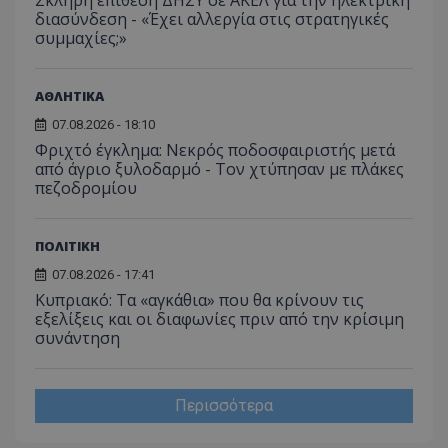
διασύνδεση - «Έχει αλλεργία στις στρατηγικές
ASP.NET_SessionId
Microsoft Corporation
συμμαχίες;»
themasports.tothemaonline.co
ΑΘΛΗΤΙΚΑ
07.08.2026 - 18:10
Φριχτό έγκλημα: Νεκρός ποδοσφαιριστής μετά
από άγριο ξυλοδαρμό - Τον χτύπησαν με πλάκες
πεζοδρομίου
ΠΟΛΙΤΙΚΗ
07.08.2026 - 17:41
Κυπριακό: Τα «αγκάθια» που θα κρίνουν τις
VISITOR_PRIVACY_METADATA
YouTube
εξελίξεις και οι διαφωνίες πριν από την κρίσιμη
.youtube.com
συνάντηση
Περισσότερα