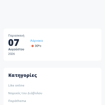
Παρασκευή
07
Λευκωσία
35ºc
Αυγούστου
Λεμεσός
2026
33ºc
Λάρνακα
30ºc
Κατηγορίες
Like online
Νομικός του Διάβολου
Παράthema