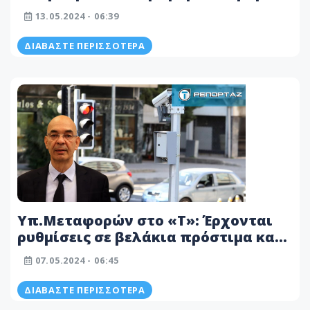
οχήματα που σταθμεύουν παράνομα
13.05.2024 - 06:39
- Λεπτομέρειες
ΔΙΑΒΆΣΤΕ ΠΕΡΙΣΣΌΤΕΡΑ
Υπ.Μεταφορών στο «T»: Έρχονται
ρυθμίσεις σε βελάκια πρόστιμα και
γραμμές - «Δε θέλουμε να
07.05.2024 - 06:45
ταλαιπωρείται ο κόσμος»
ΔΙΑΒΆΣΤΕ ΠΕΡΙΣΣΌΤΕΡΑ