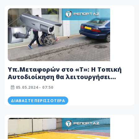
Υπ.Μεταφορών στο «T»: Η Τοπική
Αυτοδιοίκηση θα λειτουργήσει
σύστημα καμερών για παράνομη
05.05.2024 - 07:50
στάθμευση - Οι λεπτομέρειες
ΔΙΑΒΆΣΤΕ ΠΕΡΙΣΣΌΤΕΡΑ