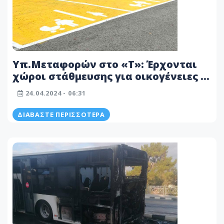
Υπ.Μεταφορών στο «T»: Έρχονται
χώροι στάθμευσης για οικογένειες -
Σε ποια μέρη θα υλοποιηθεί
24.04.2024 - 06:31
ΔΙΑΒΆΣΤΕ ΠΕΡΙΣΣΌΤΕΡΑ