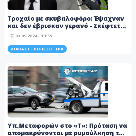
Τροχαίο με σκυβαλοφόρο: Έψαχναν
και δεν έβρισκαν γερανό - Σκέφτεται
να αγοράσει δικό του το
03.09.2024 - 13:55
Υπ.Μεταφορών
ΔΙΑΒΆΣΤΕ ΠΕΡΙΣΣΌΤΕΡΑ
Υπ.Μεταφορών στο «T»: Πρόταση να
απομακρύνονται με ρυμούλκηση τα