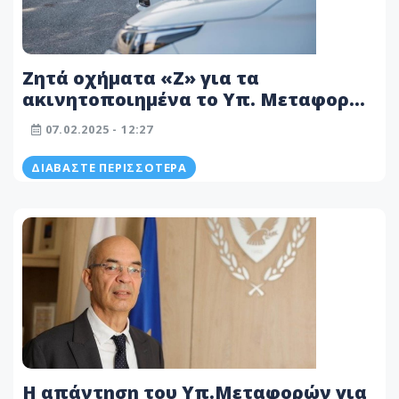
Ζητά οχήματα «Z» για τα
ακινητοποιημένα το Υπ. Μεταφορών
- Δεν θα είναι δωρεάν
07.02.2025 - 12:27
ΔΙΑΒΆΣΤΕ ΠΕΡΙΣΣΌΤΕΡΑ
Η απάντηση του Υπ.Μεταφορών για