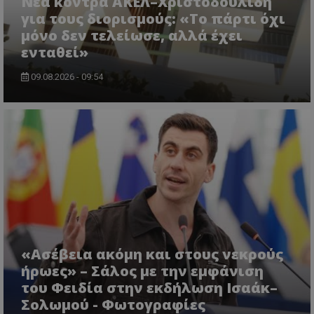
Νέα κόντρα ΑΚΕΛ–Χριστοδουλίδη
για τους διορισμούς: «Το πάρτι όχι
μόνο δεν τελείωσε, αλλά έχει
ASP.NET_SessionId
Microsoft Corporation
ενταθεί»
lifenewscy.tothemaonline.com
09.08.2026 - 09:54
msToken
.tiktok.com
«Ασέβεια ακόμη και στους νεκρούς
ήρωες» – Σάλος με την εμφάνιση
του Φειδία στην εκδήλωση Ισαάκ–
Σολωμού - Φωτογραφίες