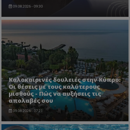
09.08.2026 - 09:30
CookieScriptConsent
CookieScript
www.tothemaonline.com
Καλοκαιρινές δουλειές στην Κύπρο:
Οι θέσεις με τους καλύτερους
μισθούς - Πώς να αυξήσεις τις
απολαβές σου
09.08.2026 - 07:21
usprivacy
.themasports.tothemaonline.co