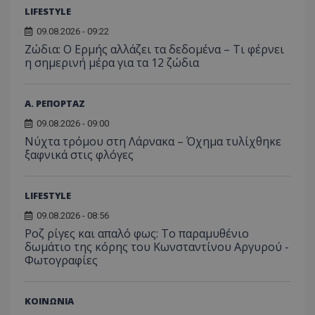
από το
LIFESTYLE
Analyti
διατήρ
09.08.2026 - 09:22
κατάσ
περιόδ
Ζώδια: Ο Ερμής αλλάζει τα δεδομένα – Τι φέρνει
σύνδεσ
η σημερινή μέρα για τα 12 ζώδια
Α. ΡΕΠΟΡΤΑΖ
09.08.2026 - 09:00
Νύχτα τρόμου στη Λάρνακα – Όχημα τυλίχθηκε
ξαφνικά στις φλόγες
LIFESTYLE
09.08.2026 - 08:56
Ροζ ρίγες και απαλό φως: Το παραμυθένιο
δωμάτιο της κόρης του Κωνσταντίνου Αργυρού -
Φωτογραφίες
ΚΟΙΝΩΝΙΑ