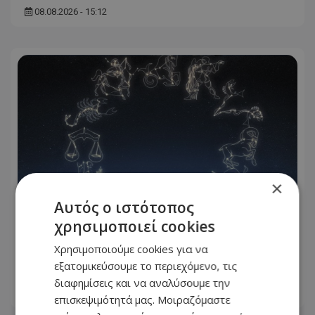
08.08.2026 - 15:12
×
Αυτός ο ιστότοπος
χρησιμοποιεί cookies
Αυτά είναι τα πιο ελκυστικά ζώδια
Χρησιμοποιούμε cookies για να
του κύκλου
εξατομικεύσουμε το περιεχόμενο, τις
διαφημίσεις και να αναλύσουμε την
08.08.2026 - 15:05
επισκεψιμότητά μας. Μοιραζόμαστε