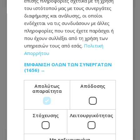
επίσης πληροφορίες σχετικά με τη χρήση
του ιστότοπού μας με τους συνεργάτες
διαφήμισης και ανάλυσης, οι οποίοι
ενδέχεται να τις συνδυάσουν με άλλες
πληροφορίες που τους έχετε παράσχει ή
που έχουν συλλέξει από τη χρήση των
υπηρεσιών τους από εσάς.
Πολιτική
Απορρήτου
ΕΜΦΆΝΙΣΗ ΌΛΩΝ ΤΩΝ ΣΥΝΕΡΓΑΤΏΝ
(1656) →
Απολύτως
Απόδοσης
απαραίτητα
Δεν θα πιστεύετε τι άκουσε η Άννα
Βίσση σε δρόμο στο Φισκάρδο – Δείτε
βίντεο
Στόχευσης
Λειτουργικότητας
08.08.2026 - 14:49
Μη ταξινομημένα