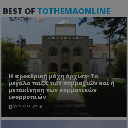
χωρίς τα απολύτως απαραίτητα cookies.
BEST OF
TOTHEMAONLINE
Ονοματεπώνυμο
Προμηθευτής
/
Πεδίο
usprivacy
.lifenewscy.tothemaonline.com
Η προεδρική μάχη άρχισε- Το
ASP.NET_SessionId
Microsoft Corporation
μεγάλο παζλ των συμμαχιών και η
themasports.tothemaonline.co
μετακίνηση των κομματικών
ισορροπιών
09.08.2026 - 07:18