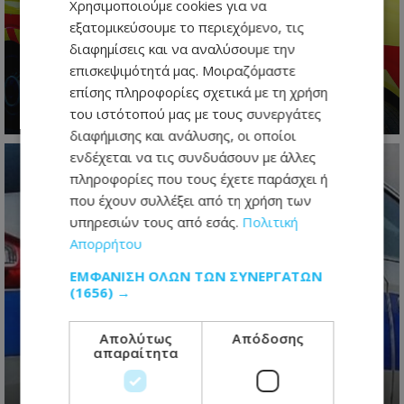
Χρησιμοποιούμε cookies για να
εξατομικεύσουμε το περιεχόμενο, τις
Σοβαρό τροχαίο στη Λάρνακα –
διαφημίσεις και να αναλύσουμε την
Διασωληνωμένη 22χρονη στη ΜΕΘ
επισκεψιμότητά μας. Μοιραζόμαστε
επίσης πληροφορίες σχετικά με τη χρήση
09.08.2026 - 07:43
του ιστότοπού μας με τους συνεργάτες
διαφήμισης και ανάλυσης, οι οποίοι
ενδέχεται να τις συνδυάσουν με άλλες
πληροφορίες που τους έχετε παράσχει ή
που έχουν συλλέξει από τη χρήση των
υπηρεσιών τους από εσάς.
Πολιτική
Απορρήτου
ΕΜΦΆΝΙΣΗ ΌΛΩΝ ΤΩΝ ΣΥΝΕΡΓΑΤΏΝ
(1656) →
Απολύτως
Απόδοσης
Νύχτα «φωτιά» για την Αστυνομία
απαραίτητα
- 620 οχήματα στο μικροσκόπιο και
μπαράζ συλλήψεων