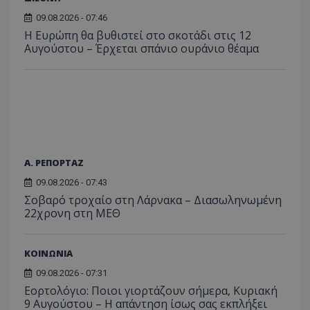
09.08.2026 - 07:46
Η Ευρώπη θα βυθιστεί στο σκοτάδι στις 12
Αυγούστου – Έρχεται σπάνιο ουράνιο θέαμα
usprivacy
.themasports.tothemaonline.co
Α. ΡΕΠΟΡΤΑΖ
09.08.2026 - 07:43
Σοβαρό τροχαίο στη Λάρνακα – Διασωληνωμένη
22χρονη στη ΜΕΘ
Προμηθευτής
ΚΟΙΝΩΝΙΑ
Ονοματεπώνυμο
Λήξη
Περιγραφή
Προμηθευτής
/
Πεδίο
/
Ονοματεπώνυμο
Λήξη
Περιγραφή
Πεδίο
Προμηθευτής
/
09.08.2026 - 07:31
Ονοματεπώνυμο
Λήξη
Περιγ
A_1283
gml-grp.com
2 μήνες 4
Αυτό το cook
Πεδίο
Εορτολόγιο: Ποιοι γιορτάζουν σήμερα, Κυριακή
εβδομάδες
χρησιμοποιείτ
mid
1
Αυτό είναι ένα
Meta
την
χρόνος
cookie
9 Αυγούστου – Η απάντηση ίσως σας εκπλήξει
_ga_7ZKH09CT69
Platform Inc.
.tothemaonline.com
1 χρόνος 1
Αυτό τ
Προμηθευτής
/
παρακολούθη