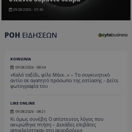
09.08.2026 - 07:46
ΡΟΗ
ΕΙΔΗΣΕΩΝ
ASP.NET_SessionId
Microsoft Corporation
lifenewscy.tothemaonline.com
ΚΟΙΝΩΝΙΑ
09.08.2026 - 08:34
«Καλό ταξίδι, φίλε Μάικ…» – Το συγκινητικό
αντίο σε αγαπητό πρόσωπο της εστίασης - Δείτε
φωτογραφία του
LIKE ONLINE
09.08.2026 - 08:21
Κι όμως συνέβη: Ο απίστευτος λόγος που
ακυρώθηκε πτήση – Δεκάδες επιβάτες
αποκλείστηκαν στο αεροδρόμιο