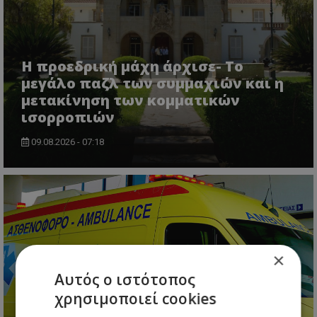
Η προεδρική μάχη άρχισε- Το
μεγάλο παζλ των συμμαχιών και η
μετακίνηση των κομματικών
ισορροπιών
09.08.2026 - 07:18
×
Αυτός ο ιστότοπος
χρησιμοποιεί cookies