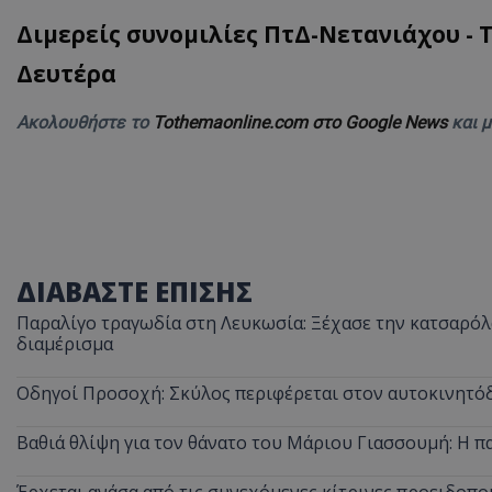
Διμερείς συνομιλίες ΠτΔ-Νετανιάχου - 
ASP.NET_SessionI
Δευτέρα
Ακολουθήστε το
Tothemaonline.com στο Google News
και 
VISITOR_PRIVACY
ΔΙΑΒΑΣΤΕ ΕΠΙΣΗΣ
Παραλίγο τραγωδία στη Λευκωσία: Ξέχασε την κατσαρόλα
διαμέρισμα
__cf_bm
Οδηγοί Προσοχή: Σκύλος περιφέρεται στον αυτοκινητόδ
Βαθιά θλίψη για τον θάνατο του Μάριου Γιασσουμή: Η π
__cf_bm
Έρχεται ανάσα από τις συνεχόμενες κίτρινες προειδοποι