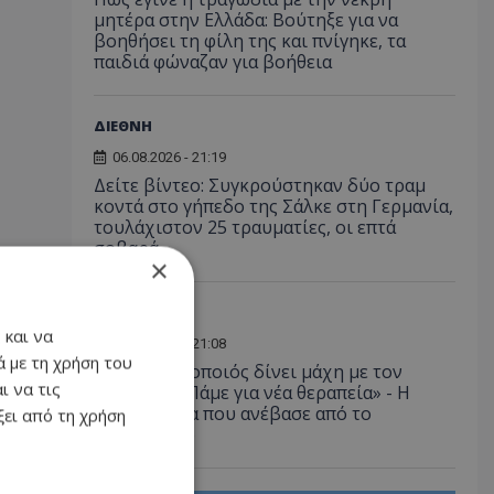
μητέρα στην Ελλάδα: Βούτηξε για να
βοηθήσει τη φίλη της και πνίγηκε, τα
παιδιά φώναζαν για βοήθεια
ΔΙΕΘΝΗ
06.08.2026 - 21:19
Δείτε βίντεο: Συγκρούστηκαν δύο τραμ
κοντά στο γήπεδο της Σάλκε στη Γερμανία,
τουλάχιστον 25 τραυματίες, οι επτά
σοβαρά
×
LIFESTYLE
 και να
06.08.2026 - 21:08
 με τη χρήση του
Έλληνας ηθοποιός δίνει μάχη με τον
ι να τις
καρκίνο - «Πάμε για νέα θεραπεία» - Η
φωτογραφία που ανέβασε από το
ει από τη χρήση
νοσοκομείο