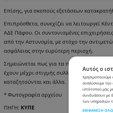
Επίσης, για σκοπούς εξετάσεων κατακρατή
Επιπρόσθετα, συνεχίζει να λειτουργεί Κέ
ΑΔΕ Πάφου. Οι συντονισμένες επιχειρήσει
από την Αστυνομία, με στόχο την αντιμετώ
ασφάλειας στην ευρύτερη περιοχή.
Σημειώνεται πως για τα πρόσφατα επεισόδ
Αυτός ο ισ
έχουν μέχρι στιγμής συλληφθεί 21 πρόσωπ
Χρησιμοποιούμε c
καταζητούνται και άλλα.
αναλύσουμε την 
ιστότοπού μας με
* Φωτογραφία αρχείου
συνδυάσουν με ά
των υπηρεσιών τ
ΠΗΓΗ:
ΚΥΠΕ
ΕΜΦΆΝΙΣΗ ΌΛ