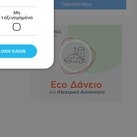
Περισσότερα
Μη
ταξινομημένα
ΔΟΧΉ ΌΛΩΝ
νομημένα
στη και τη
τητα cookies.
αποθηκεύει το
θεσης του χρήστη
 παρακολούθηση και
τα σύμφωνα με τον
ρρήτου των
ειών.