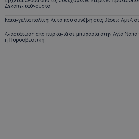
Δεκαπενταύγουστο
Καταγγελία πολίτη: Αυτό που συνέβη στις θέσεις ΑμεΑ 
ASP.NET_SessionI
Αναστάτωση από πυρκαγιά σε μπυραρία στην Αγία Νάπα τ
η Πυροσβεστική
msToken
CookieScriptConse