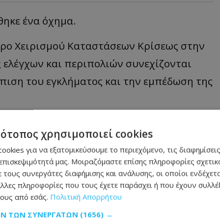
θηκε ένα όχημα.
ντρο Χειρισμού Καταστάσεων Κρίσεως στην
ς ελέγχων και περιπολιών συνεχίζονται
πιση του εγκλήματος και την εμπέδωση της
ια στη Χλώρακα και για την οχλαγωγία
τότοπος χρησιμοποιεί cookies
α που τελούν υπό κράτηση, ενώ
ookies για να εξατομικεύσουμε το περιεχόμενο, τις διαφημίσεις
επισκεψιμότητά μας. Μοιραζόμαστε επίσης πληροφορίες σχετικά
 τους συνεργάτες διαφήμισης και ανάλυσης, οι οποίοι ενδέχετα
λλες πληροφορίες που τους έχετε παράσχει ή που έχουν συλλέξ
ους από εσάς.
Πολιτική Απορρήτου
ΩΝ ΤΩΝ ΣΥΝΕΡΓΑΤΏΝ
(1656) →