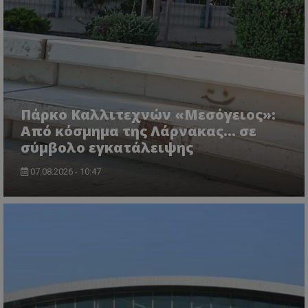
msToken
.tiktok.com
Πάρκο Καλλιτεχνών «Μεσόγειος»:
Από κόσμημα της Λάρνακας… σε
σύμβολο εγκατάλειψης
07.08.2026 - 10:47
CookieScriptConsent
CookieScript
www.tothemaonline.com