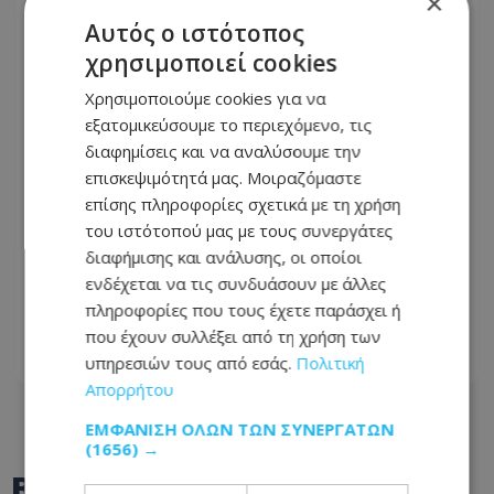
×
Αυτός ο ιστότοπος
χρησιμοποιεί cookies
Χρησιμοποιούμε cookies για να
εξατομικεύσουμε το περιεχόμενο, τις
διαφημίσεις και να αναλύσουμε την
επισκεψιμότητά μας. Μοιραζόμαστε
επίσης πληροφορίες σχετικά με τη χρήση
του ιστότοπού μας με τους συνεργάτες
Έλληνας ηθοποιός δίνει μάχη με τον
διαφήμισης και ανάλυσης, οι οποίοι
καρκίνο - «Πάμε για νέα θεραπεία» - Η
ενδέχεται να τις συνδυάσουν με άλλες
φωτογραφία που ανέβασε από το
πληροφορίες που τους έχετε παράσχει ή
νοσοκομείο
που έχουν συλλέξει από τη χρήση των
υπηρεσιών τους από εσάς.
Πολιτική
06.08.2026 - 21:08
Απορρήτου
ΕΜΦΆΝΙΣΗ ΌΛΩΝ ΤΩΝ ΣΥΝΕΡΓΑΤΏΝ
(1656) →
BEST OF
TOTHEMAONLINE