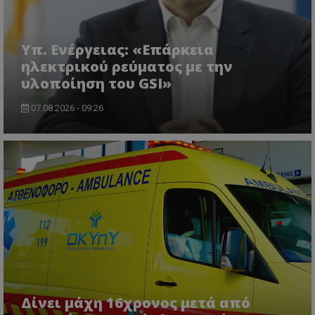
ASP.NET_SessionId
Microsoft Corporation
themasports.tothemaonline.co
Υπ. Ενέργειας: «Επάρκεια
ηλεκτρικού ρεύματος με την
υλοποίηση του GSI»
07.08.2026 - 09:26
VISITOR_PRIVACY_METADATA
YouTube
.youtube.com
Δίνει μάχη 16χρονος μετά από