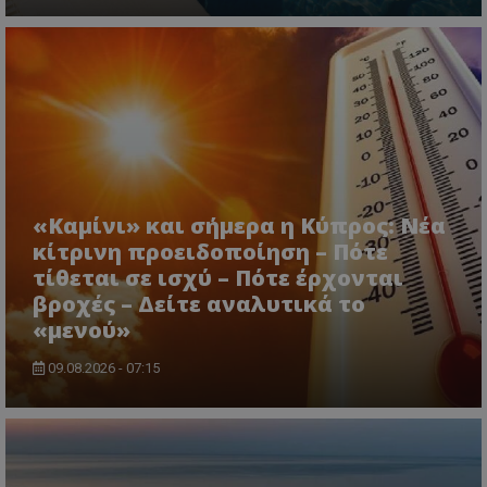
«Καμίνι» και σήμερα η Κύπρος: Νέα
κίτρινη προειδοποίηση – Πότε
msToken
.tiktok.com
τίθεται σε ισχύ – Πότε έρχονται
βροχές – Δείτε αναλυτικά το
«μενού»
09.08.2026 - 07:15