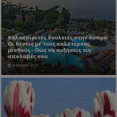
CookieScriptConsent
CookieScript
www.tothemaonline.com
Καλοκαιρινές δουλειές στην Κύπρο:
Οι θέσεις με τους καλύτερους
μισθούς - Πώς να αυξήσεις τις
απολαβές σου
09.08.2026 - 07:21
usprivacy
.themasports.tothemaonline.co