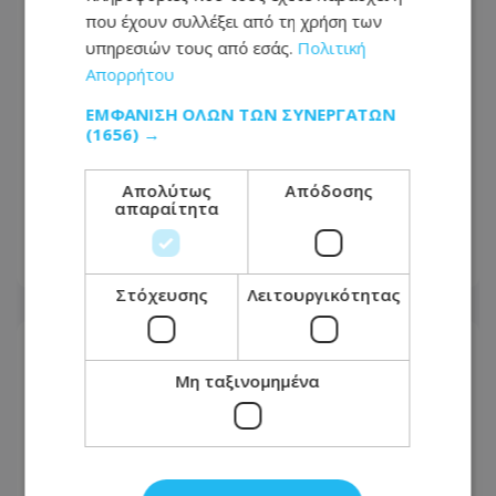
που έχουν συλλέξει από τη χρήση των
υπηρεσιών τους από εσάς.
Πολιτική
Απορρήτου
ΕΜΦΆΝΙΣΗ ΌΛΩΝ ΤΩΝ ΣΥΝΕΡΓΑΤΏΝ
(1656) →
VIDEO: Με χαρτοκόπτη στον λαιμό η
επίθεση στη Μονή Αγίου Νεοφύτου –
Όλο το χρονικό της απόπειρας φόνου
Απολύτως
Απόδοσης
απαραίτητα
στη Μονή
08.08.2026 - 20:46
Στόχευσης
Λειτουργικότητας
Μη ταξινομημένα