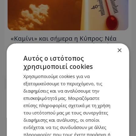
«Καμίνι» και σήμερα η Κύπρος: Νέα
κίτρινη προειδοποίηση – Πότε τίθεται
×
σε ισχύ – Πότε έρχονται βροχές –
Αυτός ο ιστότοπος
Δείτε αναλυτικά το «μενού»
χρησιμοποιεί cookies
09.08.2026 - 07:15
Χρησιμοποιούμε cookies για να
εξατομικεύσουμε το περιεχόμενο, τις
διαφημίσεις και να αναλύσουμε την
επισκεψιμότητά μας. Μοιραζόμαστε
επίσης πληροφορίες σχετικά με τη χρήση
του ιστότοπού μας με τους συνεργάτες
διαφήμισης και ανάλυσης, οι οποίοι
ενδέχεται να τις συνδυάσουν με άλλες
πληροφορίες που τους έχετε παράσχει ή