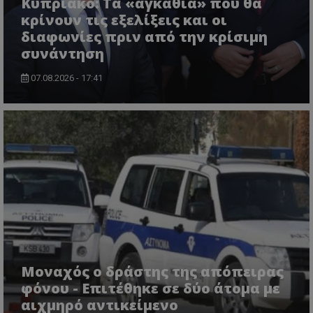
Κυπριακό: Τα «αγκάθια» που θα
κρίνουν τις εξελίξεις και οι
διαφωνίες πριν από την κρίσιμη
συνάντηση
07.08.2026 - 17:41
usprivacy
.themasports.tothemaonline.co
Μοναχός ο δράστης της απόπειρας
φόνου - Επιτέθηκε σε δύο άτομα με
αιχμηρό αντικείμενο