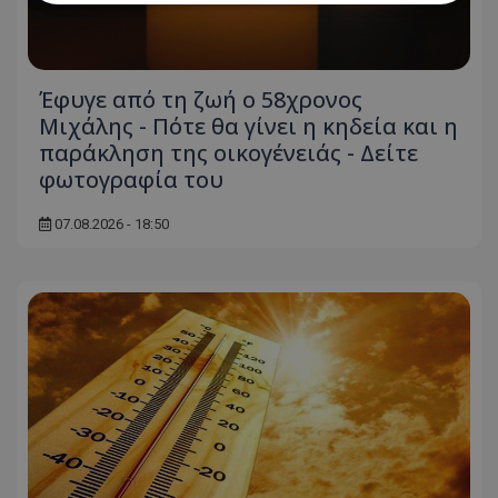
Απολύτως απαραίτητα
Απόδοσης
Στόχευσης
Λειτουργικότητας
Έφυγε από τη ζωή ο 58χρονος
Μη ταξινομημένα
Μιχάλης - Πότε θα γίνει η κηδεία και η
παράκληση της οικογένειάς - Δείτε
Τα απολύτως απαραίτητα cookies επιτρέπουν
βασικές λειτουργίες του ιστότοπου, όπως τη
φωτογραφία του
σύνδεση χρήστη και τη διαχείριση λογαριασμού.
Ο ιστότοπος δεν μπορεί να χρησιμοποιηθεί σωστά
χωρίς τα απολύτως απαραίτητα cookies.
07.08.2026 - 18:50
Ονοματεπώνυμο
Προμηθευτής
/
Πεδίο
usprivacy
.lifenewscy.tothemaonline.com