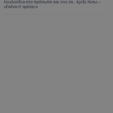
λουλούδια στο πρόσωπο και του τα… έριξε πίσω –
«Εσένα σ’ αρέσει;»