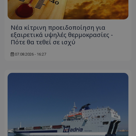
ASP.NET_SessionId
Microsoft Corporation
themasports.tothemaonline.co
Νέα κίτρινη προειδοποίηση για
εξαιρετικά υψηλές θερμοκρασίες -
Πότε θα τεθεί σε ισχύ
07.08.2026 - 16:27
VISITOR_PRIVACY_METADATA
YouTube
.youtube.com