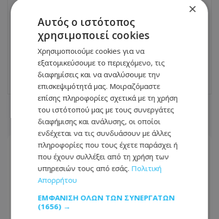
×
Αυτός ο ιστότοπος
ΕΠΌΜΕΝΟ ΆΡΘΡΟ
χρησιμοποιεί cookies
Προ των πυλών η εποχική γρίπη: Πότε
αναμένεται έξαρση και ποιοι πρέπει να
Χρησιμοποιούμε cookies για να
εμβολιαστούν - Τι πρέπει να προσέξουμε
εξατομικεύσουμε το περιεχόμενο, τις
23.11.2024 - 07:25
διαφημίσεις και να αναλύσουμε την
επισκεψιμότητά μας. Μοιραζόμαστε
επίσης πληροφορίες σχετικά με τη χρήση
του ιστότοπού μας με τους συνεργάτες
ΣΧΕΤΙΚΑ ΑΡΘΡΑ
διαφήμισης και ανάλυσης, οι οποίοι
ενδέχεται να τις συνδυάσουν με άλλες
πληροφορίες που τους έχετε παράσχει ή
που έχουν συλλέξει από τη χρήση των
υπηρεσιών τους από εσάς.
Πολιτική
Απορρήτου
ΕΜΦΆΝΙΣΗ ΌΛΩΝ ΤΩΝ ΣΥΝΕΡΓΑΤΏΝ
(1656) →