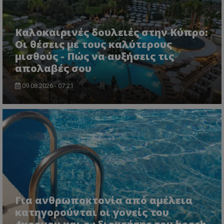
Καλοκαιρινές δουλειές στην Κύπρο:
CookieScriptConsent
CookieScript
Οι θέσεις με τους καλύτερους
www.tothemaonline.com
μισθούς - Πώς να αυξήσεις τις
απολαβές σου
09.08.2026 - 07:21
usprivacy
.themasports.tothemaonline.co
Για ανθρωποκτονία από αμέλεια
κατηγορούνται οι γονείς του