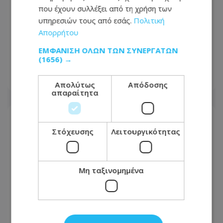
που έχουν συλλέξει από τη χρήση των
Συνέντευξη ποταμός του Χάντερ
υπηρεσιών τους από εσάς.
Πολιτική
Μπάιντεν: Ο πατέρας μου έχει
Απορρήτου
μεταστάσεις στα οστά - Έπινα 4 λίτρα
βότκα τη μέρα, κάπνιζα κρακ κάθε 15
ΕΜΦΆΝΙΣΗ ΌΛΩΝ ΤΩΝ ΣΥΝΕΡΓΑΤΏΝ
λεπτά
(1656) →
08.08.2026 - 15:24
Απολύτως
Απόδοσης
απαραίτητα
Στόχευσης
Λειτουργικότητας
Μη ταξινομημένα