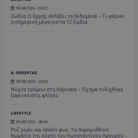
παρα
επιδόσεων.
κατάσ
προβ
09.08.2026 - 09:22
περιόδ
ενσω
σύνδεσ
βίντε
Ζώδια: Ο Ερμής αλλάζει τα δεδομένα – Τι φέρνει
η σημερινή μέρα για τα 12 ζώδια
C
1 μήνας
Αυτό τ
Adform
guest_id
1 χρόνος 1
Αυτό
Twitter Inc.
χρησιμ
.adform.net
μήνας
ρυθμ
.twitter.com
για τον
το Tw
προσδι
αναγ
συχνότ
να π
επισκέ
τον 
τον τρ
του 
οποίο 
επισκέπ
πρόσβα
ιστοσε
Συλλέγε
Α. ΡΕΠΟΡΤΑΖ
για τις
του χρ
09.08.2026 - 09:00
ιστοσε
ποιες σ
Νύχτα τρόμου στη Λάρνακα – Όχημα τυλίχθηκε
έχουν 
ξαφνικά στις φλόγες
_ga_J7RS52TMNC
.tothemaonline.com
1 χρόνος 1
Αυτό τ
μήνας
χρησιμ
από το
Analyti
LIFESTYLE
διατήρ
κατάσ
09.08.2026 - 08:56
περιόδ
Ροζ ρίγες και απαλό φως: Το παραμυθένιο
σύνδεσ
δωμάτιο της κόρης του Κωνσταντίνου Αργυρού -