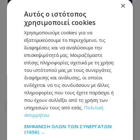
×
Αυτός ο ιστότοπος
χρησιμοποιεί cookies
Χρησιμοποιούμε cookies για να
εξατομικεύσουμε το περιεχόμενο, τις
διαφημίσεις και να αναλύσουμε την
Άγκυρα, Ριάντ και Ισλαμαμπάντ: Ο
επισκεψιμότητά μας. Μοιραζόμαστε
νέος ισχυρός άξονας στη Μέση
επίσης πληροφορίες σχετικά με τη χρήση
Ανατολή ανοίγει τον δρόμο για το
του ιστότοπού μας με τους συνεργάτες
«ισλαμικό ΝΑΤΟ», τι σημαίνει η
διαφήμισης και ανάλυσης, οι οποίοι
συμφωνία της Μέκκας
ενδέχεται να τις συνδυάσουν με άλλες
πληροφορίες που τους έχετε παράσχει ή
07.08.2026 - 19:45
που έχουν συλλέξει από τη χρήση των
υπηρεσιών τους από εσάς.
Πολιτική
Απορρήτου
ΕΜΦΆΝΙΣΗ ΌΛΩΝ ΤΩΝ ΣΥΝΕΡΓΑΤΏΝ
(1656) →