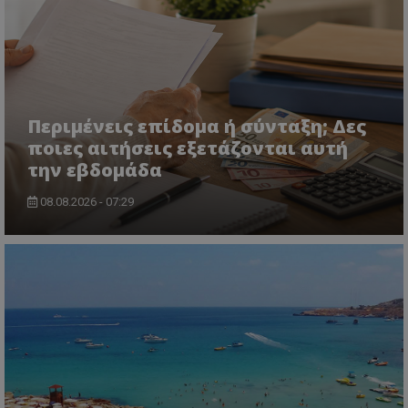
msToken
.tiktok.com
Περιμένεις επίδομα ή σύνταξη; Δες
ποιες αιτήσεις εξετάζονται αυτή
την εβδομάδα
08.08.2026 - 07:29
CookieScriptConsent
CookieScript
www.tothemaonline.com