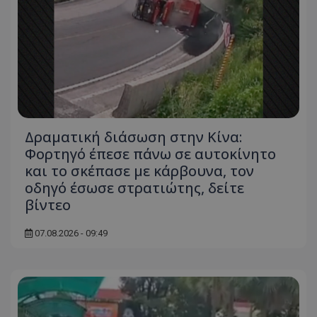
ASP.NET_SessionId
Microsoft Corporation
themasports.tothemaonline.co
Δραματική διάσωση στην Κίνα:
Φορτηγό έπεσε πάνω σε αυτοκίνητο
και το σκέπασε με κάρβουνα, τον
οδηγό έσωσε στρατιώτης, δείτε
βίντεο
VISITOR_PRIVACY_METADATA
YouTube
.youtube.com
07.08.2026 - 09:49