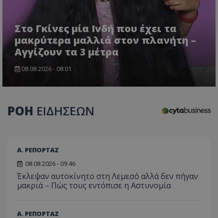
τον 
τον τρ
του 
οποίο 
επισκέπ
πρόσβα
Στο Γκίνες μία Ινδή που έχει τα
ιστοσε
μακρύτερα μαλλιά στον πλανήτη –
Συλλέγε
για τις
Αγγίζουν τα 3 μέτρα
του χρ
ιστοσε
ποιες σ
08.08.2026 - 08:01
έχουν 
_ga_J7RS52TMNC
.tothemaonline.com
1 χρόνος 1
Αυτό τ
μήνας
χρησιμ
από το
ΡΟΗ
ΕΙΔΗΣΕΩΝ
Analyti
διατήρ
κατάσ
περιόδ
σύνδεσ
Α. ΡΕΠΟΡΤΑΖ
08.08.2026 - 09:46
Έκλεψαν αυτοκίνητο στη Λεμεσό αλλά δεν πήγαν
μακριά – Πώς τους εντόπισε η Αστυνομία
Α. ΡΕΠΟΡΤΑΖ