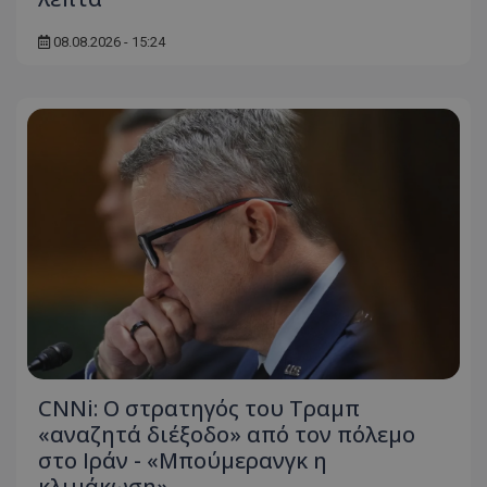
08.08.2026 - 15:24
usprivacy
.themasports.tothemaonline.co
CNNi: Ο στρατηγός του Τραμπ
«αναζητά διέξοδο» από τον πόλεμο
στο Ιράν - «Μπούμερανγκ η
κλιμάκωση»