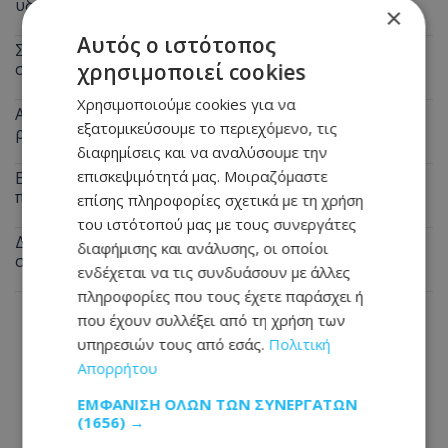
υδράργυρος
×
Αυτός ο ιστότοπος
Στο Γκίνες μία Ινδή που έχει τα μακρύτερα μαλλιά
χρησιμοποιεί cookies
στον πλανήτη – Αγγίζουν τα 3 μέτρα
Χρησιμοποιούμε cookies για να
Ανεμιστήρας ή κλιματιστικό; Ποιο καίει λιγότερο
εξατομικεύσουμε το περιεχόμενο, τις
ρεύμα στον καύσωνα
διαφημίσεις και να αναλύσουμε την
επισκεψιμότητά μας. Μοιραζόμαστε
Εφιάλτης για 23χρονο διανομέα στη Λεμεσό: Πήγε για
παραγγελία και έπεσε σε ληστές
επίσης πληροφορίες σχετικά με τη χρήση
του ιστότοπού μας με τους συνεργάτες
Δεν θα πιστεύετε τι άκουσε η Άννα Βίσση σε δρόμο
διαφήμισης και ανάλυσης, οι οποίοι
στο Φισκάρδο – Δείτε βίντεο
ενδέχεται να τις συνδυάσουν με άλλες
πληροφορίες που τους έχετε παράσχει ή
που έχουν συλλέξει από τη χρήση των
υπηρεσιών τους από εσάς.
Πολιτική
Απορρήτου
ΕΜΦΆΝΙΣΗ ΌΛΩΝ ΤΩΝ ΣΥΝΕΡΓΑΤΏΝ
(1656) →