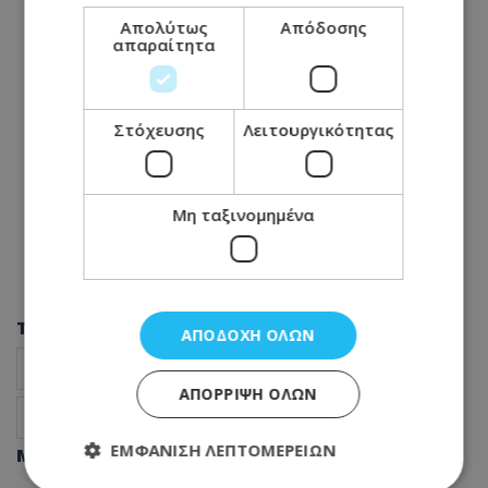
Απολύτως
Απόδοσης
απαραίτητα
Στόχευσης
Λειτουργικότητας
Μη ταξινομημένα
Tags
ΑΠΟΔΟΧΉ ΌΛΩΝ
Υποσιτισμένοι ομήροι
Ειδήσεις
Ισραήλ
ΑΠΌΡΡΙΨΗ ΌΛΩΝ
Διεθνή
ΕΜΦΆΝΙΣΗ ΛΕΠΤΟΜΕΡΕΙΏΝ
Μοιράσου αυτό το άρθρο