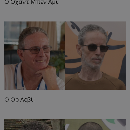
Ο Οχάντ Μπεν Αμί:
Ο Ορ Λεβί: