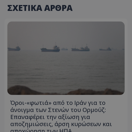
ΣΧΕΤΙΚΑ ΑΡΘΡΑ
ASP.NET_SessionId
Microsoft Corporation
themasports.tothemaonline.co
VISITOR_PRIVACY_METADATA
YouTube
.youtube.com
Όροι-«φωτιά» από το Ιράν για το
άνοιγμα των Στενών του Ορμούζ:
Επαναφέρει την αξίωση για
αποζημιώσεις, άρση κυρώσεων και
αποχώρηση των ΗΠΑ