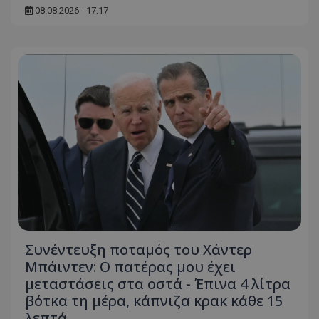
08.08.2026 - 17:17
msToken
.tiktok.com
Συνέντευξη ποταμός του Χάντερ
Μπάιντεν: Ο πατέρας μου έχει
CookieScriptConsent
CookieScript
μεταστάσεις στα οστά - Έπινα 4 λίτρα
www.tothemaonline.com
βότκα τη μέρα, κάπνιζα κρακ κάθε 15
λεπτά