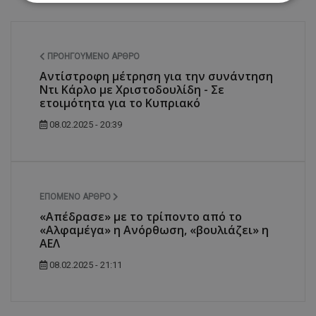
Απολύτως απαραίτητα
Απόδοσης
Στόχευσης
Λειτουργικότητας
ΠΡΟΗΓΟΎΜΕΝΟ ΆΡΘΡΟ
Μη ταξινομημένα
Αντίστροφη μέτρηση για την συνάντηση
Ντι Κάρλο με Χριστοδουλίδη - Σε
Τα απολύτως απαραίτητα cookies επιτρέπουν
ετοιμότητα για το Κυπριακό
βασικές λειτουργίες του ιστότοπου, όπως τη
σύνδεση χρήστη και τη διαχείριση λογαριασμού.
08.02.2025 - 20:39
Ο ιστότοπος δεν μπορεί να χρησιμοποιηθεί σωστά
χωρίς τα απολύτως απαραίτητα cookies.
Ονοματεπώνυμο
Προμηθευτής
/
Πεδίο
usprivacy
.lifenewscy.tothemaonline.com
ΕΠΌΜΕΝΟ ΆΡΘΡΟ
«Απέδρασε» με το τρίποντο από το
«Αλφαμέγα» η Ανόρθωση, «βουλιάζει» η
ΑΕΛ
08.02.2025 - 21:11