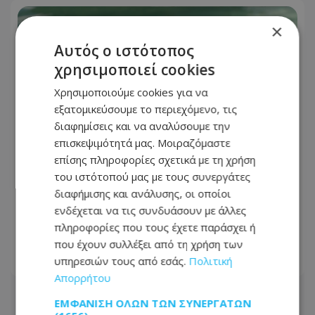
×
Αυτός ο ιστότοπος
χρησιμοποιεί cookies
Χρησιμοποιούμε cookies για να
εξατομικεύσουμε το περιεχόμενο, τις
διαφημίσεις και να αναλύσουμε την
επισκεψιμότητά μας. Μοιραζόμαστε
επίσης πληροφορίες σχετικά με τη χρήση
του ιστότοπού μας με τους συνεργάτες
διαφήμισης και ανάλυσης, οι οποίοι
Ανδρέας Γεωργίου: «Η γέννηση της
ενδέχεται να τις συνδυάσουν με άλλες
κόρης μου άλλαξε ριζικά τη ζωή μου
πληροφορίες που τους έχετε παράσχει ή
και με αναδιαμόρφωσε ως άνθρωπο»
που έχουν συλλέξει από τη χρήση των
υπηρεσιών τους από εσάς.
Πολιτική
08.08.2026 - 12:38
Απορρήτου
ΕΜΦΆΝΙΣΗ ΌΛΩΝ ΤΩΝ ΣΥΝΕΡΓΑΤΏΝ