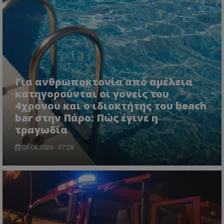
msToken
.tiktok.com
Για ανθρωποκτονία από αμέλεια
κατηγορούνται οι γονείς του
4χρονου και ο ιδιοκτήτης του beach
bar στην Πάρο: Πώς έγινε η
τραγωδία
09.08.2026 - 07:28
CookieScriptConsent
CookieScript
www.tothemaonline.com