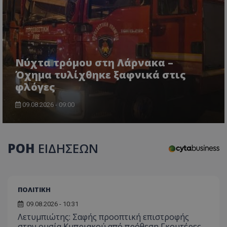
Νύχτα τρόμου στη Λάρνακα –
Όχημα τυλίχθηκε ξαφνικά στις
φλόγες
09.08.2026 - 09:00
usprivacy
.themasports.tothemaonline.co
ΡΟΗ
ΕΙΔΗΣΕΩΝ
ΠΟΛΙΤΙΚΗ
09.08.2026 - 10:31
Λετυμπιώτης: Σαφής προοπτική επιστροφής
στην ουσία Κυπριακού από πρόθεση Γκουτέρες