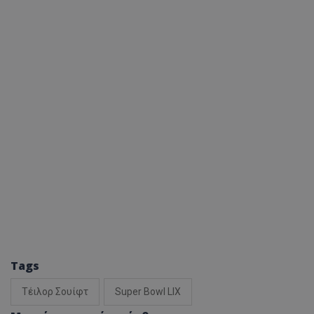
Tags
Τέιλορ Σουίφτ
Super Bowl LIX