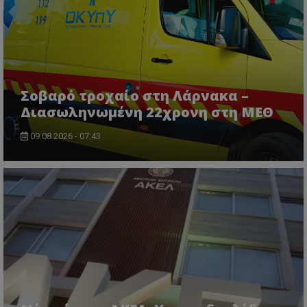
ASP.NET_SessionId
Microsoft Corporation
themasports.tothemaonline.co
Σοβαρό τροχαίο στη Λάρνακα –
Διασωληνωμένη 22χρονη στη ΜΕΘ
09.08.2026 - 07:43
VISITOR_PRIVACY_METADATA
YouTube
.youtube.com