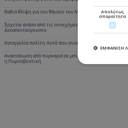
Βαθιά θλίψη για τον θάνατο του Μάριου Γιασσουμή: Η π
Απολύτως
απαραίτητα
Έρχεται ανάσα από τις συνεχόμενες κίτρινες προειδοποι
Δεκαπενταύγουστο
Καταγγελία πολίτη: Αυτό που συνέβη στις θέσεις ΑμεΑ 
ΕΜΦΆΝΙΣΗ 
Αναστάτωση από πυρκαγιά σε μπυραρία στην Αγία Νάπα τ
η Πυροσβεστική
Απολύτω
Τα απολύτως απαραί
διαχείριση λογαρια
Ονοματεπώνυμο
usprivacy