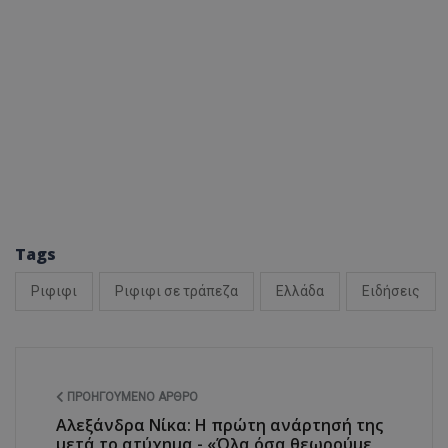
ASP.NET_SessionI
VISITOR_PRIVACY
Tags
Ριφιφι
Ριφιφι σε τράπεζα
Ελλάδα
Ειδήσεις
__cf_bm
ΠΡΟΗΓΟΎΜΕΝΟ ΆΡΘΡΟ
Αλεξάνδρα Νίκα: Η πρώτη ανάρτησή της
__cf_bm
μετά το ατύχημα - «Όλα όσα θεωρούμε