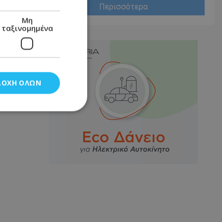
Περισσότερα
Μη
ταξινομημένα
ΔΟΧΉ ΌΛΩΝ
νομημένα
στη και τη
τητα cookies.
αποθηκεύει το
θεσης του χρήστη
 παρακολούθηση και
τα σύμφωνα με τον
ρρήτου των
ειών.