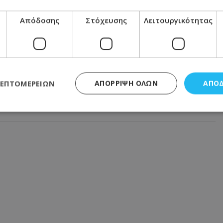
αράκληση της οικογένειας - Φωτογραφία
Απόδοσης
Στόχευσης
Λειτουργικότητας
ήσεις: Τι δείχνουν οι προβλέψεις για τον
στη Λάρνακα προκαλεί οργή - Φωτογραφία
ΛΕΠΤΟΜΕΡΕΙΏΝ
ΑΠΌΡΡΙΨΗ ΌΛΩΝ
ΑΠΟ
α ξημερώματα - Την έσβησαν οι ιδιοκτήτες πριν φτάσει
ς απαραίτητα
Απόδοσης
Στόχευσης
Λειτουργικότητας
Μη ταξι
τητα cookies επιτρέπουν βασικές λειτουργίες του ιστότοπου, όπως τη σύνδεση χρή
σμού. Ο ιστότοπος δεν μπορεί να χρησιμοποιηθεί σωστά χωρίς τα απολύτως απαραί
Προμηθευτής
/
Πεδίο
Λήξη
Περιγραφή
.lifenewscy.tothemaonline.com
1 χρόνος 3
Αυτό το cookie 
εβδομάδες
κράτος συγκατά
σχετικά με την
την ιδιωτικότη
κανονισμό απο
Ηνωμένων Πολιτ