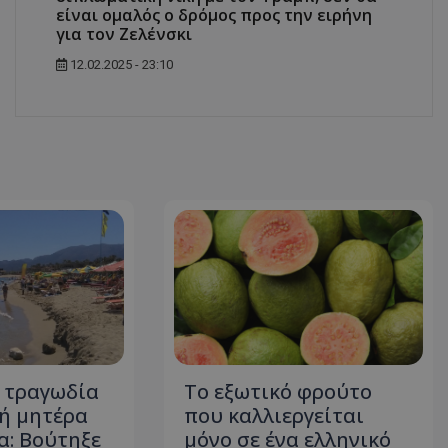
δευτερόλεπτα
για τη διάκρισ
.twitter.com
είναι ομαλός ο δρόμος προς την ειρήνη
και ρομπότ. Αυτ
για τον Ζελένσκι
για τον ιστότοπ
κάνει έγκυρες α
τη χρήση του ι
12.02.2025 - 23:10
d
συνεδρία
Αυτό το cookie 
Microsoft Corporation
Doubleclick και
lifenewscy.tothemaonline.com
πληροφορίες σχ
με τον οποίο ο 
χρησιμοποιεί το
τυχόν διαφημίσ
έχει δει ο τελικ
επισκεφθεί τον 
.tiktok.com
1 εβδομάδα 3
Αυτό το cookie 
μέρες
για σκοπούς τα
ασφάλειας, εξα
χρήστες παραμέ
και τα δεδομένα
εξασφαλισμένα
περιηγούνται μ
ιστοσελίδας ή 
τις υπηρεσίες τ
nt
4 εβδομάδες
Αυτό το cookie 
CookieScript
2 μέρες
από την υπηρεσί
www.tothemaonline.com
Script.com για 
η τραγωδία
Το εξωτικό φρούτο
προτιμήσεις συ
ρή μητέρα
που καλλιεργείται
επισκέπτη Είναι
banner cookie 
α: Βούτηξε
μόνο σε ένα ελληνικό
να λειτουργεί σ