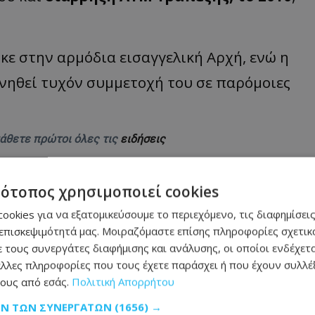
ε στην αρμόδια εισαγγελική Αρχή, ενώ η
υνηθεί τυχόν συμμετοχή του σε παρόμοιες
μάθετε πρώτοι όλες τις
ειδήσεις
τότοπος χρησιμοποιεί cookies
ookies για να εξατομικεύσουμε το περιεχόμενο, τις διαφημίσεις
επισκεψιμότητά μας. Μοιραζόμαστε επίσης πληροφορίες σχετικά
 τους συνεργάτες διαφήμισης και ανάλυσης, οι οποίοι ενδέχετα
λλες πληροφορίες που τους έχετε παράσχει ή που έχουν συλλέξ
 στη φωτιά και παραλίγο να καεί ολόκληρο το
ους από εσάς.
Πολιτική Απορρήτου
ΩΝ ΤΩΝ ΣΥΝΕΡΓΑΤΏΝ
(1656) →
ρομο - Δείτε σε ποιο σημείο