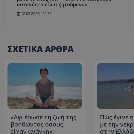
αυτονόητα είναι ζητούμενα»
12.02.2025 - 22:32
ASP.NET_SessionI
ΣΧΕΤΙΚΑ ΑΡΘΡΑ
msToken
CookieScriptConse
«Αφιέρωσε τη ζωή της
Πώς έγινε 
βοηθώντας όσους
με την νεκ
είχαν ανάγκη»:
στην Ελλάδ