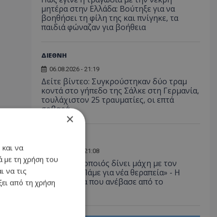
μητέρα στην Ελλάδα: Βούτηξε για να
βοηθήσει τη φίλη της και πνίγηκε, τα
παιδιά φώναζαν για βοήθεια
ΔΙΕΘΝΗ
06.08.2026 - 21:19
Δείτε βίντεο: Συγκρούστηκαν δύο τραμ
κοντά στο γήπεδο της Σάλκε στη Γερμανία,
τουλάχιστον 25 τραυματίες, οι επτά
σοβαρά
×
LIFESTYLE
 και να
06.08.2026 - 21:08
 με τη χρήση του
Έλληνας ηθοποιός δίνει μάχη με τον
ι να τις
καρκίνο - «Πάμε για νέα θεραπεία» - Η
φωτογραφία που ανέβασε από το
ει από τη χρήση
νοσοκομείο