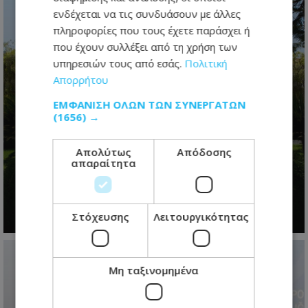
ενδέχεται να τις συνδυάσουν με άλλες
πληροφορίες που τους έχετε παράσχει ή
που έχουν συλλέξει από τη χρήση των
υπηρεσιών τους από εσάς.
Πολιτική
Απορρήτου
ΕΜΦΆΝΙΣΗ ΌΛΩΝ ΤΩΝ ΣΥΝΕΡΓΑΤΏΝ
(1656) →
Η προεδρική μάχη άρχισε- Το
μεγάλο παζλ των συμμαχιών και η
Απολύτως
Απόδοσης
απαραίτητα
μετακίνηση των κομματικών
ισορροπιών
09.08.2026 - 07:18
Στόχευσης
Λειτουργικότητας
Μη ταξινομημένα