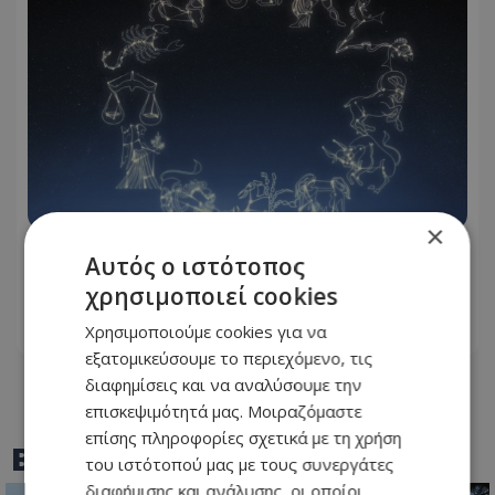
×
Αυτά είναι τα πιο ελκυστικά ζώδια
Αυτός ο ιστότοπος
του κύκλου
χρησιμοποιεί cookies
Χρησιμοποιούμε cookies για να
08.08.2026 - 15:05
εξατομικεύσουμε το περιεχόμενο, τις
διαφημίσεις και να αναλύσουμε την
επισκεψιμότητά μας. Μοιραζόμαστε
επίσης πληροφορίες σχετικά με τη χρήση
BEST OF
TOTHEMAONLINE
του ιστότοπού μας με τους συνεργάτες
διαφήμισης και ανάλυσης, οι οποίοι