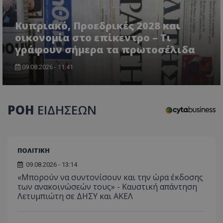
Κυπριακό, Προεδρικές 2028 και
οικονομία στο επίκεντρο – Τι
γράφουν σήμερα τα πρωτοσέλιδα
CookieScriptConsent
CookieScript
09.08.2026 - 11:41
www.tothemaonline.com
ΡΟΗ
ΕΙΔΗΣΕΩΝ
ΠΟΛΙΤΙΚΗ
09.08.2026 - 13:14
«Μπορούν να συντονίσουν και την ώρα έκδοσης
των ανακοινώσεών τους» - Καυστική απάντηση
usprivacy
.themasports.tothemaonline.co
Λετυμπιώτη σε ΔΗΣΥ και ΑΚΕΛ