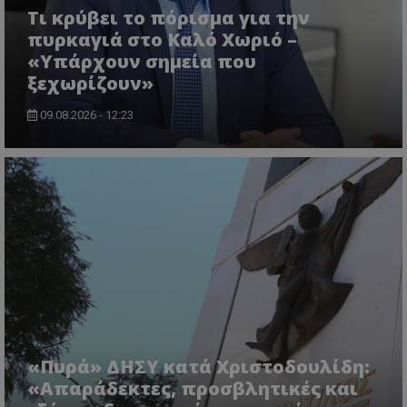
usprivacy
.lifenewscy.tothemaonline.com
Τι κρύβει το πόρισμα για την
πυρκαγιά στο Καλό Χωριό –
«Υπάρχουν σημεία που
ξεχωρίζουν»
09.08.2026 - 12:23
ASP.NET_SessionId
Microsoft Corporation
themasports.tothemaonline.co
«Πυρά» ΔΗΣΥ κατά Χριστοδουλίδη:
«Απαράδεκτες, προσβλητικές και