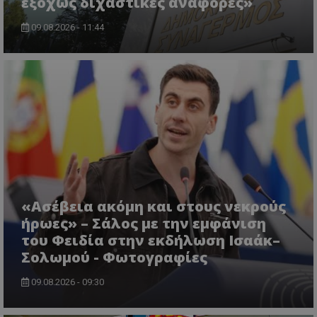
εξόχως διχαστικές αναφορές»
09.08.2026 - 11:44
VISITOR_PRIVACY_METADATA
YouTube
.youtube.com
«Ασέβεια ακόμη και στους νεκρούς
ήρωες» – Σάλος με την εμφάνιση
του Φειδία στην εκδήλωση Ισαάκ–
Σολωμού - Φωτογραφίες
09.08.2026 - 09:30