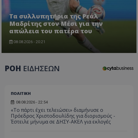
Τα συλλυπητήρια της Ρεάλ
Μαδρίτης στον Μέσι για την
απώλεια του πατέρα του
08.08.2026 - 20:21
CookieScriptConsent
CookieScript
www.tothemaonline.com
ΡΟΗ
ΕΙΔΗΣΕΩΝ
ΠΟΛΙΤΙΚΗ
08.08.2026 - 22:54
«Το πάρτι έχει τελειώσει» διαμήνυσε ο
Πρόεδρος Χριστοδουλίδης για διορισμούς -
usprivacy
.themasports.tothemaonline.co
Έστειλε μήνυμα σε ΔΗΣΥ-ΑΚΕΛ για εκλογές