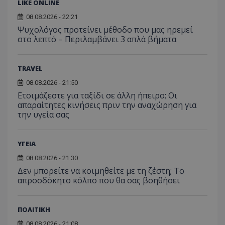
LIKE ONLINE
08.08.2026 - 22:21
Ψυχολόγος προτείνει μέθοδο που μας ηρεμεί
στο λεπτό – Περιλαμβάνει 3 απλά βήματα
TRAVEL
08.08.2026 - 21:50
Ετοιμάζεστε για ταξίδι σε άλλη ήπειρο; Οι
απαραίτητες κινήσεις πριν την αναχώρηση για
Προμηθευτής
Ονοματεπώνυμο
Λήξη
Περιγραφή
την υγεία σας
Προμηθευτής
/
Πεδίο
/
Ονοματεπώνυμο
Λήξη
Περιγραφή
Πεδίο
Προμηθευτής
/
Ονοματεπώνυμο
Λήξη
Περιγ
A_1283
gml-grp.com
2 μήνες 4
Αυτό το cook
Πεδίο
εβδομάδες
χρησιμοποιείτ
mid
1
Αυτό είναι ένα
Meta
ΥΓΕΙΑ
την
χρόνος
cookie
_ga_7ZKH09CT69
Platform Inc.
.tothemaonline.com
1 χρόνος 1
Αυτό τ
Προμηθευτής
/
παρακολούθη
Ονοματεπώνυμο
Λήξη
Περι
1
Instagram που
.instagram.com
μήνας
χρησιμ
Πεδίο
08.08.2026 - 21:30
της συμπερι
μήνας
επιτρέπει τη
από το
του χρήστη κ
λειτουργικότητ
Analyti
Δεν μπορείτε να κοιμηθείτε με τη ζέστη; Το
VISITOR_INFO1_LIVE
5 μήνες 4
Αυτό
Google LLC
αλληλεπίδρασ
των κοινωνικών
διατήρ
εβδομάδες
έχει 
απροσδόκητο κόλπο που θα σας βοηθήσει
.youtube.com
την ενίσχυση
μέσων μέσα
κατάσ
από 
εμπειρίας του
στον ιστότοπο.
περιόδ
για ν
χρήστη ή τη
σύνδεσ
παρα
συλλογή δεδ
προτ
για την ανάλ
ΠΟΛΙΤΙΚΗ
_ga_1GFPXQZD17
.tothemaonline.com
1 χρόνος 1
Αυτό τ
χρησ
και εξατομικ
μήνας
χρησιμ
βίντ
περιεχόμενο.
08.08.2026 - 21:08