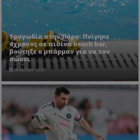
ASP.NET_SessionId
Microsoft Corporation
lifenewscy.tothemaonline.com
Τραγωδία στην Πάρο: Πνίγηκε
4χρονος σε πισίνα beach bar,
βούτηξε ο μπάρμαν για να τον
σώσει
08.08.2026 - 20:21
msToken
.tiktok.com