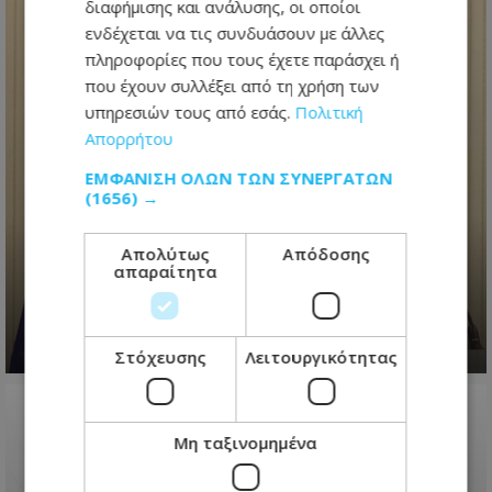
διαφήμισης και ανάλυσης, οι οποίοι
ενδέχεται να τις συνδυάσουν με άλλες
πληροφορίες που τους έχετε παράσχει ή
που έχουν συλλέξει από τη χρήση των
υπηρεσιών τους από εσάς.
Πολιτική
Απορρήτου
ΕΜΦΆΝΙΣΗ ΌΛΩΝ ΤΩΝ ΣΥΝΕΡΓΑΤΏΝ
«Το πάρτι έχει τελειώσει»
(1656) →
διαμήνυσε ο Πρόεδρος
Χριστοδουλίδης για διορισμούς -
Απολύτως
Απόδοσης
Έστειλε μήνυμα σε ΔΗΣΥ-ΑΚΕΛ για
απαραίτητα
εκλογές
08.08.2026 - 22:54
Στόχευσης
Λειτουργικότητας
Μη ταξινομημένα