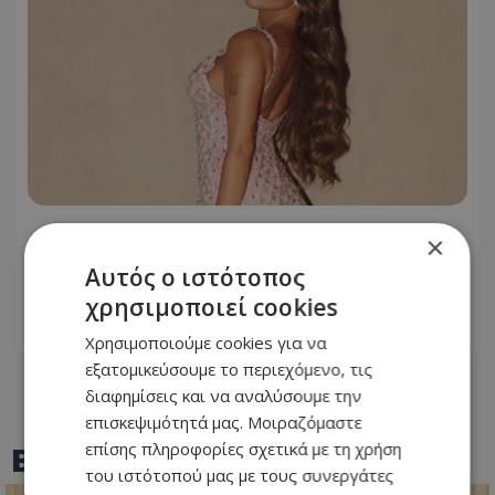
Ανδρομάχη: Σταμάτησε live της λόγω
×
προβλήματος υγείας – «Ένα μεγάλο
Αυτός ο ιστότοπος
συγγνώμη από καρδιάς…»
χρησιμοποιεί cookies
07.08.2026 - 14:01
Χρησιμοποιούμε cookies για να
εξατομικεύσουμε το περιεχόμενο, τις
διαφημίσεις και να αναλύσουμε την
επισκεψιμότητά μας. Μοιραζόμαστε
επίσης πληροφορίες σχετικά με τη χρήση
BEST OF
TOTHEMAONLINE
του ιστότοπού μας με τους συνεργάτες