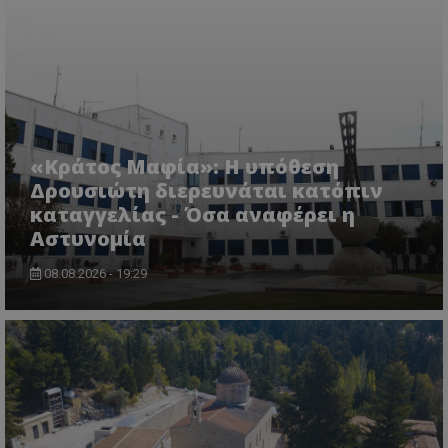
VISITOR_PRIVACY_METADATA
YouTube
.youtube.com
«Κράτος Μαφία»: Η υπόθεση
Δρουσιώτη διερευνάται κατόπιν
καταγγελίας - Όσα αναφέρει η
Αστυνομία
08.08.2026 - 19:29