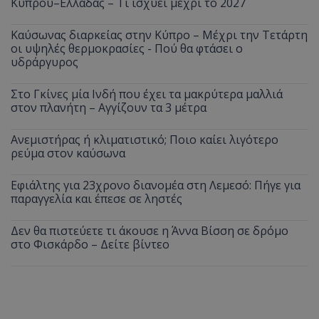
Κύπρου–Ελλάδας – Τι ισχύει μέχρι το 2027
Καύσωνας διαρκείας στην Κύπρο – Μέχρι την Τετάρτη
οι υψηλές θερμοκρασίες - Πού θα φτάσει ο
υδράργυρος
Στο Γκίνες μία Ινδή που έχει τα μακρύτερα μαλλιά
στον πλανήτη – Αγγίζουν τα 3 μέτρα
Ανεμιστήρας ή κλιματιστικό; Ποιο καίει λιγότερο
ρεύμα στον καύσωνα
Εφιάλτης για 23χρονο διανομέα στη Λεμεσό: Πήγε για
παραγγελία και έπεσε σε ληστές
Δεν θα πιστεύετε τι άκουσε η Άννα Βίσση σε δρόμο
στο Φισκάρδο – Δείτε βίντεο