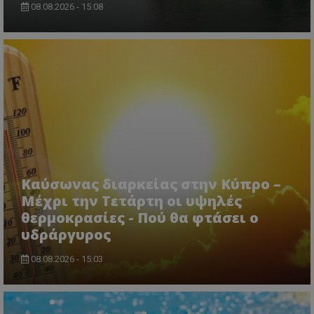
08.08.2026 - 15:08
CookieScriptConsent
CookieScript
www.tothemaonline.com
Καύσωνας διαρκείας στην Κύπρο –
Μέχρι την Τετάρτη οι υψηλές
θερμοκρασίες - Πού θα φτάσει ο
υδράργυρος
08.08.2026 - 15:03
usprivacy
.themasports.tothemaonline.co