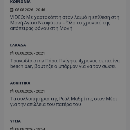
ΚΟΙΝΩΝΙΑ
Analyti
διατήρ
08.08.2026 - 20:46
κατάσ
περιόδ
VIDEO: Με χαρτοκόπτη στον λαιμό η επίθεση στη
σύνδεσ
Μονή Αγίου Νεοφύτου – Όλο το χρονικό της
απόπειρας φόνου στη Μονή
ΕΛΛΑΔΑ
08.08.2026 - 20:21
Τραγωδία στην Πάρο: Πνίγηκε 4χρονος σε πισίνα
beach bar, βούτηξε ο μπάρμαν για να τον σώσει
ΑΘΛΗΤΙΚΑ
08.08.2026 - 20:21
Τα συλλυπητήρια της Ρεάλ Μαδρίτης στον Μέσι
για την απώλεια του πατέρα του
ΥΓΕΙΑ
08.08.2026 - 19:54