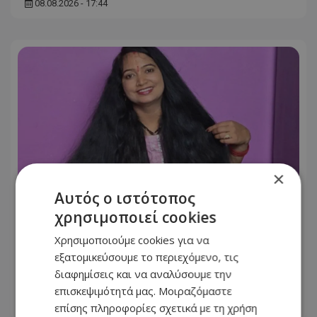
08.08.2026 - 17:44
×
Αυτός ο ιστότοπος
χρησιμοποιεί cookies
Στο Γκίνες μία Ινδή που έχει τα
Χρησιμοποιούμε cookies για να
μακρύτερα μαλλιά στον πλανήτη –
εξατομικεύσουμε το περιεχόμενο, τις
Αγγίζουν τα 3 μέτρα
διαφημίσεις και να αναλύσουμε την
επισκεψιμότητά μας. Μοιραζόμαστε
08.08.2026 - 08:01
επίσης πληροφορίες σχετικά με τη χρήση