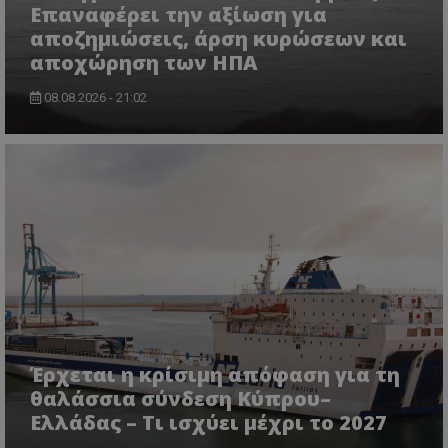
Επαναφέρει την αξίωση για
αποζημιώσεις, άρση κυρώσεων και
ASP.NET_SessionId
Microsoft Corporation
αποχώρηση των ΗΠΑ
lifenewscy.tothemaonline.com
08.08.2026 - 21:02
msToken
.tiktok.com
Έρχεται η κρίσιμη απόφαση για τη
θαλάσσια σύνδεση Κύπρου–
Ελλάδας – Τι ισχύει μέχρι το 2027