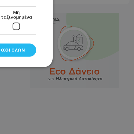
Μη
ταξινομημένα
ΔΟΧΉ ΌΛΩΝ
νομημένα
στη και τη
τητα cookies.
αποθηκεύει το
θεσης του χρήστη
 παρακολούθηση και
τα σύμφωνα με τον
ρρήτου των
ειών.