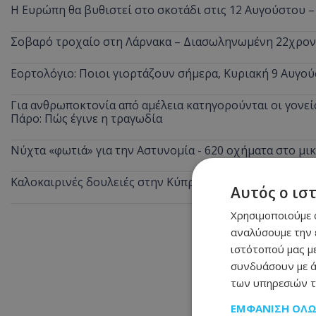
Η Ευρώπη θα βυθιστεί στο σκοτάδι στις 12 Αυγούστου –
Σοβαρό τροχαίο στη Λάρνακα – Διασωληνωμένη 22χρο
Εορτολόγιο: Ποιοι γιορτάζουν σήμερα, Κυριακή 9 Αυγού
Για ανθρωποκτονία από αμέλεια κατηγορούνται οι γονείς
Πάρο: Πώς έγινε η τραγωδία
Νύχτα «φωτιά» για την Αστυνομία - 620 οχήματα στο μ
Καλοκαιρινές δουλειές στην Κύπρο: Οι θέσεις με τους κ
Αυτός ο ισ
Χρησιμοποιούμε c
αναλύσουμε την 
ιστότοπού μας με
συνδυάσουν με ά
των υπηρεσιών τ
ΕΜΦΆΝΙΣΗ ΌΛ