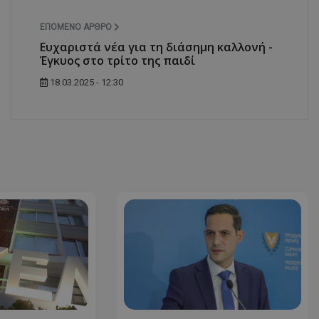
d
συνεδρία
Αυτό το cookie 
Microsoft Corporation
ΕΠΌΜΕΝΟ ΆΡΘΡΟ
Doubleclick και
themasports.tothemaonline.com
πληροφορίες σχ
Ευχαριστά νέα για τη διάσημη καλλονή -
με τον οποίο ο 
Έγκυος στο τρίτο της παιδί
χρησιμοποιεί το
τυχόν διαφημίσ
έχει δει ο τελικ
18.03.2025 - 12:30
επισκεφθεί τον 
_METADATA
5 μήνες 4
Αυτό το cookie 
YouTube
εβδομάδες
για να αποθηκεύ
.youtube.com
συγκατάθεση το
επιλογές απορρ
αλληλεπίδρασή 
ιστοσελίδα. Κα
σχετικά με τη 
επισκέπτη σχετι
πολιτικές και ρ
απορρήτου, εξα
οι προτιμήσεις 
μελλοντικές συν
29 λεπτά 58
Αυτό το cookie 
Cloudflare Inc.
δευτερόλεπτα
για τη διάκρισ
.onesignal.com
και ρομπότ. Αυτ
για τον ιστότοπ
κάνει έγκυρες α
τη χρήση του ι
29 λεπτά 59
Αυτό το cookie 
Cloudflare Inc.