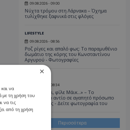
09.08.2026 - 09:00
Νύχτα τρόμου στη Λάρνακα – Όχημα
τυλίχθηκε ξαφνικά στις φλόγες
LIFESTYLE
09.08.2026 - 08:56
Ροζ ρίγες και απαλό φως: Το παραμυθένιο
δωμάτιο της κόρης του Κωνσταντίνου
Αργυρού - Φωτογραφίες
×
ΚΟΙΝΩΝΙΑ
09.08.2026 - 08:34
 και να
«Καλό ταξίδι, φίλε Μάικ…» – Το
 με τη χρήση του
συγκινητικό αντίο σε αγαπητό πρόσωπο
ι να τις
της εστίασης - Δείτε φωτογραφία του
ει από τη χρήση
Περισσότερα