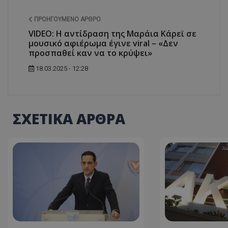
ASP.NET_SessionI
ΠΡΟΗΓΟΎΜΕΝΟ ΆΡΘΡΟ
VIDEO: Η αντίδραση της Μαράια Κάρεϊ σε
μουσικό αφιέρωμα έγινε viral – «Δεν
προσπαθεί καν να το κρύψει»
18.03.2025 - 12:28
VISITOR_PRIVACY
ΣΧΕΤΙΚΑ ΑΡΘΡΑ
__cf_bm
__cf_bm