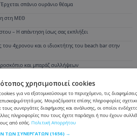
 Έρχεται σπάνιο ουράνιο θέαμα
νη στη ΜΕΘ
στου – Η απάντηση ίσως σας εκπλήξει
 του 4χρονου και ο ιδιοκτήτης του beach bar στην
ικροσκόπιο και μπαράζ συλλήψεων
αλύτερους μισθούς - Πώς να αυξήσεις τις απολαβές σου
τότοπος χρησιμοποιεί cookies
ookies για να εξατομικεύσουμε το περιεχόμενο, τις διαφημίσεις
επισκεψιμότητά μας. Μοιραζόμαστε επίσης πληροφορίες σχετικά
 τους συνεργάτες διαφήμισης και ανάλυσης, οι οποίοι ενδέχετα
λλες πληροφορίες που τους έχετε παράσχει ή που έχουν συλλέξ
ους από εσάς.
Πολιτική Απορρήτου
ΩΝ ΤΩΝ ΣΥΝΕΡΓΑΤΏΝ
(1656) →