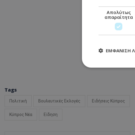
Απολύτως
απαραίτητα
ΕΜΦΆΝΙΣΗ 
Απολύτω
Tags
Τα απολύτως απαραί
διαχείριση λογαρια
Πολιτική
Βουλευτικές Εκλογές
Ειδήσεις Κύπρος
Ονοματεπώνυμο
usprivacy
Κύπρος Νέα
Είδηση