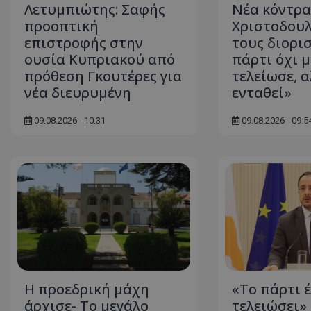
Λετυμπιώτης: Σαφής
Νέα κόντρα
προοπτική
Χριστοδουλ
επιστροφής στην
τους διορι
ουσία Κυπριακού από
πάρτι όχι μ
ASP.NET_SessionI
πρόθεση Γκουτέρες για
τελείωσε, α
νέα διευρυμένη
ενταθεί»
09.08.2026 - 10:31
09.08.2026 - 09:5
msToken
CookieScriptConse
Η προεδρική μάχη
«Το πάρτι έ
άρχισε- Το μεγάλο
τελειώσει»