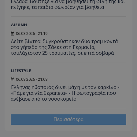
Ελλάδα: Βούτηξε για να βοηθήσει τη φίλη της και
ανάλυση των
διατήρ
παρα
επιδόσεων.
κατάσ
πνίγηκε, τα παιδιά φώναζαν για βοήθεια
προβ
περιόδ
ενσω
σύνδεσ
βίντε
C
1 μήνας
Αυτό τ
Adform
ΔΙΕΘΝΗ
guest_id
1 χρόνος 1
Αυτό
Twitter Inc.
χρησιμ
.adform.net
μήνας
ρυθμ
.twitter.com
για τον
06.08.2026 - 21:19
το Tw
προσδι
αναγ
Δείτε βίντεο: Συγκρούστηκαν δύο τραμ κοντά
συχνότ
να π
επισκέ
στο γήπεδο της Σάλκε στη Γερμανία,
τον 
τον τρ
του 
τουλάχιστον 25 τραυματίες, οι επτά σοβαρά
οποίο 
επισκέπ
πρόσβα
ιστοσε
LIFESTYLE
Συλλέγε
για τις
του χρ
06.08.2026 - 21:08
ιστοσε
Έλληνας ηθοποιός δίνει μάχη με τον καρκίνο -
ποιες σ
έχουν 
«Πάμε για νέα θεραπεία» - Η φωτογραφία που
ανέβασε από το νοσοκομείο
_ga_J7RS52TMNC
.tothemaonline.com
1 χρόνος 1
Αυτό τ
μήνας
χρησιμ
από το
Analyti
διατήρ
Περισσότερα
κατάσ
περιόδ
σύνδεσ