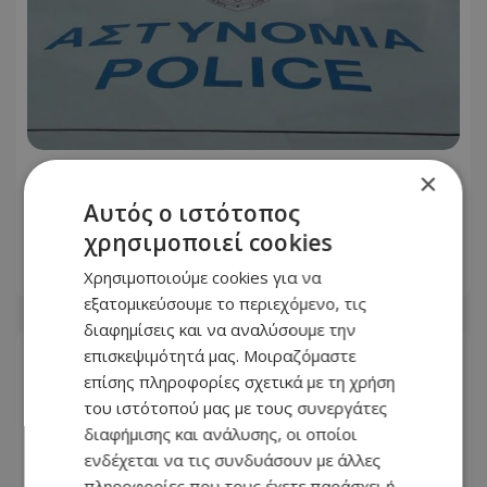
Προσοχή: Αυτούς ψάχνουν για
×
διάρρηξη και κλοπή κατοικίας στη
Αυτός ο ιστότοπος
Λεμεσό - Δείτε φωτογραφίες
χρησιμοποιεί cookies
Χρησιμοποιούμε cookies για να
06.08.2026 - 12:18
εξατομικεύσουμε το περιεχόμενο, τις
διαφημίσεις και να αναλύσουμε την
επισκεψιμότητά μας. Μοιραζόμαστε
επίσης πληροφορίες σχετικά με τη χρήση
του ιστότοπού μας με τους συνεργάτες
διαφήμισης και ανάλυσης, οι οποίοι
ενδέχεται να τις συνδυάσουν με άλλες
πληροφορίες που τους έχετε παράσχει ή