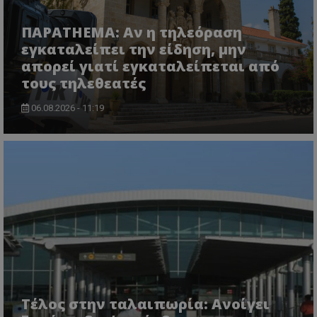
ΠΑΡΑTHEMA: Αν η τηλεόραση
εγκαταλείπει την είδηση, μην
CookieScriptConsent
CookieScript
απορεί γιατί εγκαταλείπεται από
www.tothemaonline.com
τους τηλεθεατές
06.08.2026 - 11:19
usprivacy
.themasports.tothemaonline.co
Τέλος στην ταλαιπωρία: Ανοίγει