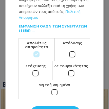
που έχουν συλλέξει από τη χρήση των
υπηρεσιών τους από εσάς.
Πολιτική
Απορρήτου
ΕΜΦΆΝΙΣΗ ΌΛΩΝ ΤΩΝ ΣΥΝΕΡΓΑΤΏΝ
(1656) →
Κεντρικές φυλακές: Σοβαρές
καταγγελίες για ναρκωτικά,
Απολύτως
Απόδοσης
συμπλοκές και ανεπαρκή έλεγχο
απαραίτητα
06.08.2026 - 10:18
Στόχευσης
Λειτουργικότητας
BEST OF
TOTHEMAONLINE
Μη ταξινομημένα