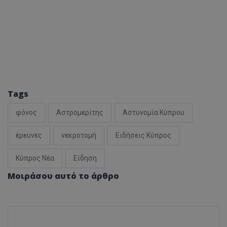
Tags
φόνος
Αστρομερίτης
Αστυνομία Κύπρου
έρευνες
νεκροτομή
Ειδήσεις Κύπρος
Κύπρος Νέα
Είδηση
Μοιράσου αυτό το άρθρο