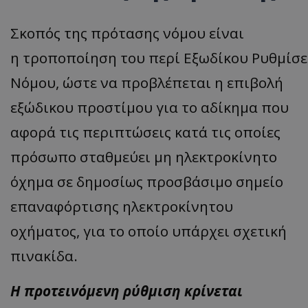
Σκο
π
ός
της
π
ρότ
α
σης
νόμου
είν
αι
η
τρο
ποπ
οίηση
του
π
ερί
Εξωδίκου
Ρυθμίσ
Νόμου, ώστε να προβλέπεται η επιβολή
εξώδικου προστίμου για το αδίκημα που
αφορά τις περιπτώσεις κατά τις οποίες
πρόσωπο σταθμεύει μη ηλεκτροκίνητο
όχημα σε δημοσίως
προσβάσιμο
σημείο
επαναφόρτισης ηλεκτροκίνητου
οχήματος, για το οποίο υπάρχει σχετική
πινακίδα.
Η προτεινόμενη ρύθμιση κρίνεται