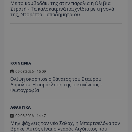
Με το κουβαδάκι της στην παραλία η Ολίβια
Στρατή - Τα καλοκαιρινά παιχνίδια με τη νονά
της, Ντορέττα Παπαδημητρίου
ASP.NET_SessionId
Microsoft Corporation
themasports.tothemaonline.
ΚΟΙΝΩΝΙΑ
09.08.2026 - 15:09
Θλίψη σκόρπισε ο θάνατος του Σταύρου
Δάμαλου: Η παράκληση της οικογένειας -
Φωτογραφία
ΑΘΛΗΤΙΚΑ
09.08.2026 - 14:47
VISITOR_PRIVACY_METADATA
YouTube
Μην ψάχνεις τον νέο Σαλάχ, η Μπαρτσελόνα τον
.youtube.com
βρήκε: Αυτός είναι ο νεαρός Αιγύπτιος που