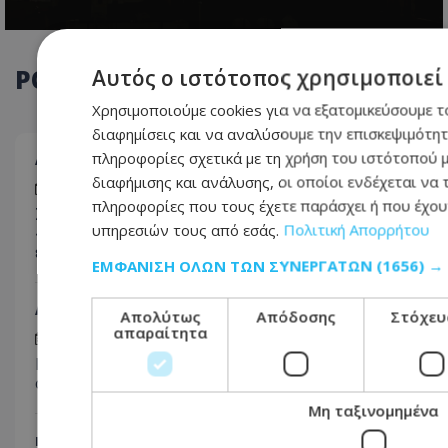
ΡΟΗ
ΕΙΔΗΣΕΩΝ
Αυτός ο ιστότοπος χρησιμοποιεί 
Χρησιμοποιούμε cookies για να εξατομικεύσουμε τ
διαφημίσεις και να αναλύσουμε την επισκεψιμότη
πληροφορίες σχετικά με τη χρήση του ιστότοπού 
Α. ΡΕΠΟΡΤΑΖ
διαφήμισης και ανάλυσης, οι οποίοι ενδέχεται να
09.08.2026 - 16:15
πληροφορίες που τους έχετε παράσχει ή που έχου
Συναγερμός στο αεροδρόμιο Λάρνακας: Τα
υπηρεσιών τους από εσάς.
Πολιτική Απορρήτου
«παιδικά παιχνίδια» έκρυβαν άλλη έκπληξη – Τι
εντόπισαν οι Τελωνειακές Αρχές
ΕΜΦΆΝΙΣΗ ΌΛΩΝ ΤΩΝ ΣΥΝΕΡΓΑΤΏΝ
(1656) →
Α. ΡΕΠΟΡΤΑΖ
Απολύτως
Απόδοσης
Στόχευ
απαραίτητα
09.08.2026 - 15:50
Με ισχυρές δυνάμεις η κατάσβεση της πυρκαγιάς
στον ΧΥΤΑ Πάφου – Στη μάχη και εκσκαφέας
Μη ταξινομημένα
ΠΟΛΙΤΙΚΗ