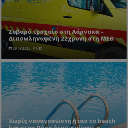
Σοβαρό τροχαίο στη Λάρνακα –
Διασωληνωμένη 22χρονη στη ΜΕΘ
09.08.2026 - 07:43
Χωρίς ναυαγοσώστη ήταν το beach
bar στην Πάρο όταν πνίγηκε ο