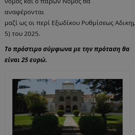
νόμος και ο παρών Νόμος θα
ανα
φέροντ
αι
μα
ζί
ως
οι
π
ερί
Εξωδίκου
Ρυθμίσεως
Αδικη
5)
του
2025.
Το πρόστιμο σύμφωνα με την πρόταση θα
είναι 25 ευρώ.