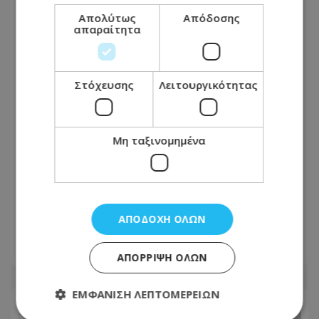
Απολύτως
Απόδοσης
απαραίτητα
Στόχευσης
Λειτουργικότητας
Μη ταξινομημένα
Πώς επηρεάζεται η μπαταρία αν
χρησιμοποιείτε το κινητό ενώ
ΑΠΟΔΟΧΉ ΌΛΩΝ
φορτίζει
08.08.2026 - 19:00
ΑΠΌΡΡΙΨΗ ΌΛΩΝ
ΕΜΦΆΝΙΣΗ ΛΕΠΤΟΜΕΡΕΙΏΝ