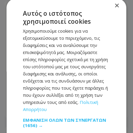
×
Αυτός ο ιστότοπος
χρησιμοποιεί cookies
Χρησιμοποιούμε cookies για να
εξατομικεύσουμε το περιεχόμενο, τις
διαφημίσεις και να αναλύσουμε την
επισκεψιμότητά μας. Μοιραζόμαστε
επίσης πληροφορίες σχετικά με τη χρήση
του ιστότοπού μας με τους συνεργάτες
διαφήμισης και ανάλυσης, οι οποίοι
ενδέχεται να τις συνδυάσουν με άλλες
Ψυχολόγος προτείνει μέθοδο που μας
πληροφορίες που τους έχετε παράσχει ή
ηρεμεί στο λεπτό – Περιλαμβάνει 3
που έχουν συλλέξει από τη χρήση των
απλά βήματα
υπηρεσιών τους από εσάς.
Πολιτική
Απορρήτου
08.08.2026 - 22:21
ΕΜΦΆΝΙΣΗ ΌΛΩΝ ΤΩΝ ΣΥΝΕΡΓΑΤΏΝ
(1656) →