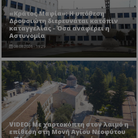
«Κράτος Μαφία»: Η υπόθεση
Δρουσιώτη διερευνάται κατόπιν
καταγγελίας - Όσα αναφέρει η
Αστυνομία
08.08.2026 - 19:29
usprivacy
.themasports.tothemaonline.co
VIDEO: Με χαρτοκόπτη στον λαιμό η
επίθεση στη Μονή Αγίου Νεοφύτου