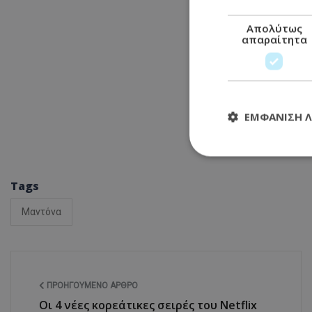
Απολύτως
απαραίτητα
ΕΜΦΆΝΙΣΗ 
Tags
Απολύτω
Τα απολύτως απαραί
Μαντόνα
διαχείριση λογαρια
Ονοματεπώνυμο
usprivacy
ΠΡΟΗΓΟΎΜΕΝΟ ΆΡΘΡΟ
Οι 4 νέες κορεάτικες σειρές του Netflix