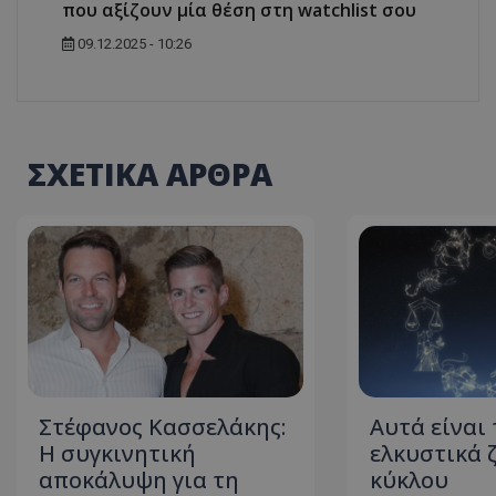
που αξίζουν μία θέση στη watchlist σου
ASP.NET_SessionI
09.12.2025 - 10:26
ΣΧΕΤΙΚΑ ΑΡΘΡΑ
VISITOR_PRIVACY
__cf_bm
Στέφανος Κασσελάκης:
Αυτά είναι 
Η συγκινητική
ελκυστικά 
αποκάλυψη για τη
κύκλου
__cf_bm