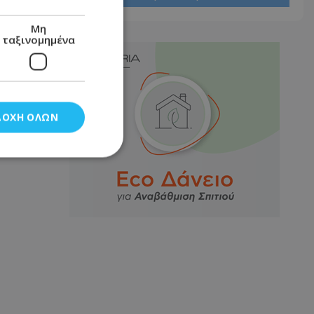
Μη
ταξινομημένα
ΔΟΧΉ ΌΛΩΝ
νομημένα
στη και τη
τητα cookies.
αποθηκεύει το
θεσης του χρήστη
 παρακολούθηση και
τα σύμφωνα με τον
ρρήτου των
ειών.