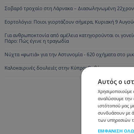
Σοβαρό τροχαίο στη Λάρνακα – Διασωληνωμένη 22χρο
Εορτολόγιο: Ποιοι γιορτάζουν σήμερα, Κυριακή 9 Αυγού
Για ανθρωποκτονία από αμέλεια κατηγορούνται οι γονείς
Πάρο: Πώς έγινε η τραγωδία
Νύχτα «φωτιά» για την Αστυνομία - 620 οχήματα στο μ
Καλοκαιρινές δουλειές στην Κύπρο: Οι θέσεις με τους κ
Αυτός ο ισ
Χρησιμοποιούμε c
αναλύσουμε την 
ιστότοπού μας με
συνδυάσουν με ά
των υπηρεσιών τ
ΕΜΦΆΝΙΣΗ ΌΛ