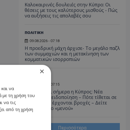
Καλοκαιρινές δουλειές στην Κύπρο: Οι
θέσεις με τους καλύτερους μισθούς - Πώς
να αυξήσεις τις απολαβές σου
ΠΟΛΙΤΙΚΗ
09.08.2026 - 07:18
Η προεδρική μάχη άρχισε- Το μεγάλο παζλ
των συμμαχιών και η μετακίνηση των
κομματικών ισορροπιών
×
ΚΟΙΝΩΝΙΑ
09.08.2026 - 07:15
 και να
«Καμίνι» και σήμερα η Κύπρος: Νέα
 με τη χρήση του
κίτρινη προειδοποίηση – Πότε τίθεται σε
ι να τις
ισχύ – Πότε έρχονται βροχές – Δείτε
αναλυτικά το «μενού»
ει από τη χρήση
Περισσότερα