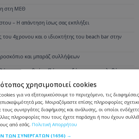
νη στη ΜΕΘ
στου – Η απάντηση ίσως σας εκπλήξει
 του 4χρονου και ο ιδιοκτήτης του beach bar στην
ικροσκόπιο και μπαράζ συλλήψεων
αλύτερους μισθούς - Πώς να αυξήσεις τις απολαβές σου
τότοπος χρησιμοποιεί cookies
ookies για να εξατομικεύσουμε το περιεχόμενο, τις διαφημίσεις
επισκεψιμότητά μας. Μοιραζόμαστε επίσης πληροφορίες σχετικά
 τους συνεργάτες διαφήμισης και ανάλυσης, οι οποίοι ενδέχετα
λλες πληροφορίες που τους έχετε παράσχει ή που έχουν συλλέξ
ους από εσάς.
Πολιτική Απορρήτου
ΩΝ ΤΩΝ ΣΥΝΕΡΓΑΤΏΝ
(1656) →