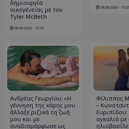
δηµιουργία
08.08.2026 - 15:0
οικογένειας με τον
Tyler McBeth
ASP.NET_SessionI
08.08.2026 - 15:12
msToken
Ανδρέας Γεωργίου: «Η
Φίλιππος 
CookieScriptConse
γέννηση της κόρης μου
– Κωνσταντ
άλλαξε ριζικά τη ζωή
Ευριπίδου:
μου και με
αγκαλιά με
αναδιαμόρφωσε ως
ηλιοβασίλε