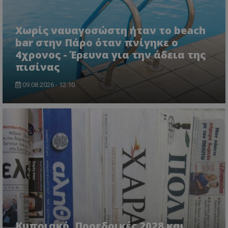
lifenewscy.tothemaonline.com
Χωρίς ναυαγοσώστη ήταν το beach
bar στην Πάρο όταν πνίγηκε ο
4χρονος - Έρευνα για την άδεια της
πισίνας
09.08.2026 - 12:10
msToken
.tiktok.com
Κυπριακό, Προεδρικές 2028 και