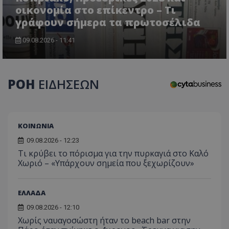
οικονομία στο επίκεντρο – Τι
γράφουν σήμερα τα πρωτοσέλιδα
09.08.2026 - 11:41
CookieScriptConsent
CookieScript
www.tothemaonline.com
ΡΟΗ
ΕΙΔΗΣΕΩΝ
ΚΟΙΝΩΝΙΑ
09.08.2026 - 12:23
Τι κρύβει το πόρισμα για την πυρκαγιά στο Καλό
Χωριό – «Υπάρχουν σημεία που ξεχωρίζουν»
usprivacy
.themasports.tothemaonline.co
ΕΛΛΑΔΑ
09.08.2026 - 12:10
Χωρίς ναυαγοσώστη ήταν το beach bar στην