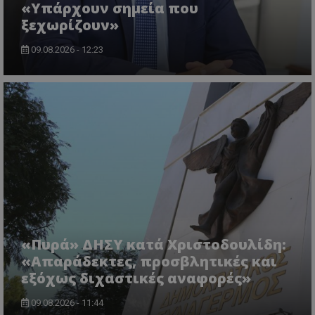
«Υπάρχουν σημεία που
ξεχωρίζουν»
09.08.2026 - 12:23
ASP.NET_SessionId
Microsoft Corporation
themasports.tothemaonline.co
«Πυρά» ΔΗΣΥ κατά Χριστοδουλίδη:
«Απαράδεκτες, προσβλητικές και
εξόχως διχαστικές αναφορές»
09.08.2026 - 11:44