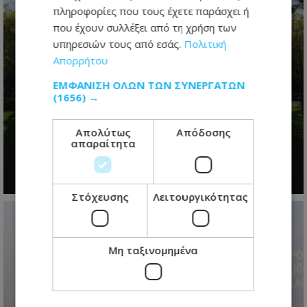
πληροφορίες που τους έχετε παράσχει ή
που έχουν συλλέξει από τη χρήση των
υπηρεσιών τους από εσάς.
Πολιτική
Απορρήτου
ΕΜΦΆΝΙΣΗ ΌΛΩΝ ΤΩΝ ΣΥΝΕΡΓΑΤΏΝ
Η προεδρική μάχη άρχισε- Το
(1656) →
μεγάλο παζλ των συμμαχιών και η
μετακίνηση των κομματικών
Απολύτως
Απόδοσης
ισορροπιών
απαραίτητα
09.08.2026 - 07:18
Στόχευσης
Λειτουργικότητας
Μη ταξινομημένα