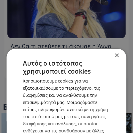
Δεν θα πιστεύετε τι άκουσε η Άννα
Βίσση σε δρόμο στο Φισκάρδο – Δείτε
×
βίντεο
Αυτός ο ιστότοπος
χρησιμοποιεί cookies
08.08.2026 - 14:49
Χρησιμοποιούμε cookies για να
εξατομικεύσουμε το περιεχόμενο, τις
διαφημίσεις και να αναλύσουμε την
επισκεψιμότητά μας. Μοιραζόμαστε
BEST OF
TOTHEMAONLINE
επίσης πληροφορίες σχετικά με τη χρήση
του ιστότοπού μας με τους συνεργάτες
διαφήμισης και ανάλυσης, οι οποίοι
ενδέχεται να τις συνδυάσουν με άλλες