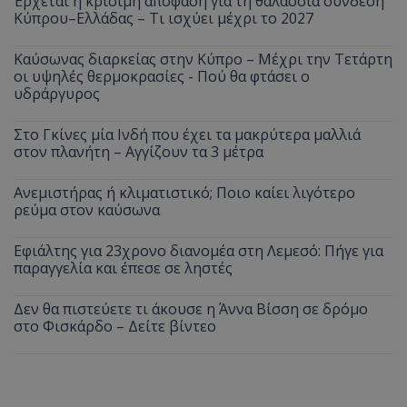
Έρχεται η κρίσιμη απόφαση για τη θαλάσσια σύνδεση
Κύπρου–Ελλάδας – Τι ισχύει μέχρι το 2027
Καύσωνας διαρκείας στην Κύπρο – Μέχρι την Τετάρτη
οι υψηλές θερμοκρασίες - Πού θα φτάσει ο
υδράργυρος
Στο Γκίνες μία Ινδή που έχει τα μακρύτερα μαλλιά
στον πλανήτη – Αγγίζουν τα 3 μέτρα
Ανεμιστήρας ή κλιματιστικό; Ποιο καίει λιγότερο
ρεύμα στον καύσωνα
Εφιάλτης για 23χρονο διανομέα στη Λεμεσό: Πήγε για
παραγγελία και έπεσε σε ληστές
Δεν θα πιστεύετε τι άκουσε η Άννα Βίσση σε δρόμο
στο Φισκάρδο – Δείτε βίντεο