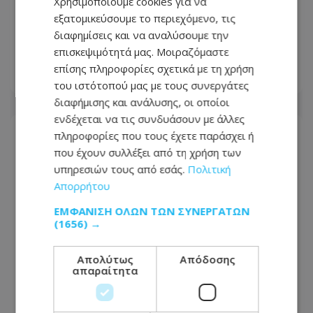
Αμερικανοί που υιοθέτησαν τον
Χρησιμοποιούμε cookies για να
Αφγανό στη Λέσβο - Η αρχική εκδοχή
εξατομικεύσουμε το περιεχόμενο, τις
για το φονικό στην Κυψέλη και η
διαφημίσεις και να αναλύσουμε την
σιωπή στην απολογία
επισκεψιμότητά μας. Μοιραζόμαστε
επίσης πληροφορίες σχετικά με τη χρήση
07.08.2026 - 08:16
του ιστότοπού μας με τους συνεργάτες
διαφήμισης και ανάλυσης, οι οποίοι
ενδέχεται να τις συνδυάσουν με άλλες
πληροφορίες που τους έχετε παράσχει ή
που έχουν συλλέξει από τη χρήση των
υπηρεσιών τους από εσάς.
Πολιτική
Απορρήτου
ΕΜΦΆΝΙΣΗ ΌΛΩΝ ΤΩΝ ΣΥΝΕΡΓΑΤΏΝ
(1656) →
Απολύτως
Απόδοσης
απαραίτητα