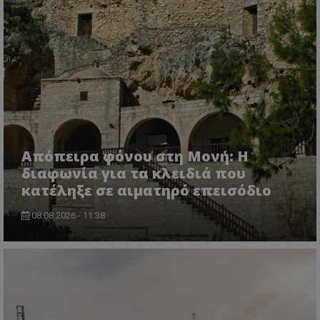
ASP.NET_SessionId
Microsoft Corporation
lifenewscy.tothemaonline.com
Απόπειρα φόνου στη Μονή: Η
διαφωνία για τα κλειδιά που
κατέληξε σε αιματηρό επεισόδιο
08.08.2026 - 11:38
msToken
.tiktok.com