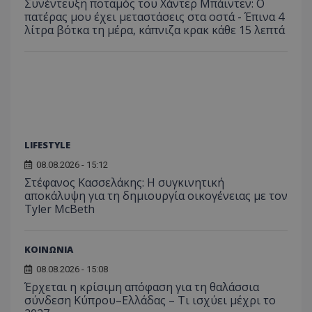
Συνέντευξη ποταμός του Χάντερ Μπάιντεν: Ο
του χρ
ιστοσε
πατέρας μου έχει μεταστάσεις στα οστά - Έπινα 4
ποιες σ
λίτρα βότκα τη μέρα, κάπνιζα κρακ κάθε 15 λεπτά
έχουν 
_ga_J7RS52TMNC
.tothemaonline.com
1 χρόνος 1
Αυτό τ
μήνας
χρησιμ
από το
Analyti
διατήρ
κατάσ
περιόδ
σύνδεσ
LIFESTYLE
08.08.2026 - 15:12
Στέφανος Κασσελάκης: Η συγκινητική
αποκάλυψη για τη δηµιουργία οικογένειας με τον
Tyler McBeth
ΚΟΙΝΩΝΙΑ
08.08.2026 - 15:08
Έρχεται η κρίσιμη απόφαση για τη θαλάσσια
σύνδεση Κύπρου–Ελλάδας – Τι ισχύει μέχρι το