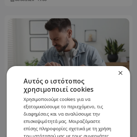
×
Αυτός ο ιστότοπος
χρησιμοποιεί cookies
Χρησιμοποιούμε cookies για να
«Βγήκα χάλια!»: Γιατί δεν μας
εξατομικεύσουμε το περιεχόμενο, τις
αρέσουμε στις φωτογραφίες, ενώ οι
διαφημίσεις και να αναλύσουμε την
άλλοι μάς βλέπουν όμορφους
επισκεψιμότητά μας. Μοιραζόμαστε
επίσης πληροφορίες σχετικά με τη χρήση
08.08.2026 - 17:44
του ιστότοπού μας με τους συνεργάτες