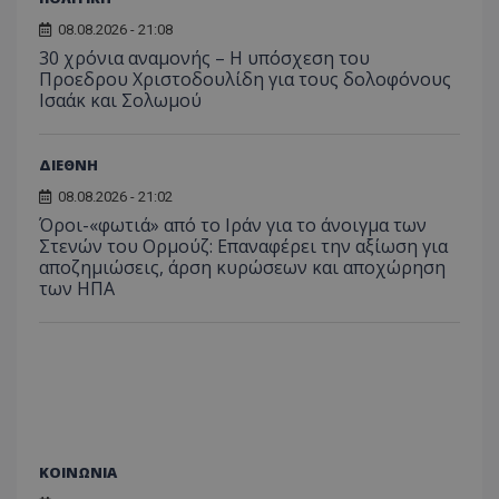
διατήρ
κατάσ
08.08.2026 - 21:08
περιόδ
σύνδεσ
30 χρόνια αναμονής – Η υπόσχεση του
Προεδρου Χριστοδουλίδη για τους δολοφόνους
Ισαάκ και Σολωμού
ΔΙΕΘΝΗ
08.08.2026 - 21:02
Όροι-«φωτιά» από το Ιράν για το άνοιγμα των
Στενών του Ορμούζ: Επαναφέρει την αξίωση για
αποζημιώσεις, άρση κυρώσεων και αποχώρηση
των ΗΠΑ
ΚΟΙΝΩΝΙΑ