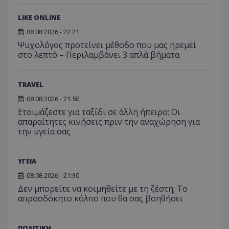
χρήστη ή στη
_ga_ECPYT7ERET
.tothemaonline.com
1 χρόνος 1
Αυτό τ
YSC
συνεδρία
Αυτό
Google LLC
παρακολούθη
μήνας
χρησιμ
LIKE ONLINE
έχει 
.youtube.com
της συμπερι
από το
από 
του χρήστη γ
Analyti
08.08.2026 - 22:21
για ν
ανάλυση των
διατήρ
παρα
επιδόσεων.
Ψυχολόγος προτείνει μέθοδο που μας ηρεμεί
κατάσ
προβ
περιόδ
στο λεπτό – Περιλαμβάνει 3 απλά βήματα
ενσω
σύνδεσ
βίντε
C
1 μήνας
Αυτό τ
Adform
guest_id
1 χρόνος 1
Αυτό
Twitter Inc.
χρησιμ
.adform.net
TRAVEL
μήνας
ρυθμ
.twitter.com
για τον
το Tw
προσδι
αναγ
08.08.2026 - 21:50
συχνότ
να π
επισκέ
Ετοιμάζεστε για ταξίδι σε άλλη ήπειρο; Οι
τον 
τον τρ
απαραίτητες κινήσεις πριν την αναχώρηση για
του 
οποίο 
την υγεία σας
επισκέπ
πρόσβα
ιστοσε
Συλλέγε
για τις
ΥΓΕΙΑ
του χρ
ιστοσε
08.08.2026 - 21:30
ποιες σ
Δεν μπορείτε να κοιμηθείτε με τη ζέστη; Το
έχουν 
απροσδόκητο κόλπο που θα σας βοηθήσει
_ga_J7RS52TMNC
.tothemaonline.com
1 χρόνος 1
Αυτό τ
μήνας
χρησιμ
από το
Analyti
ΠΟΛΙΤΙΚΗ