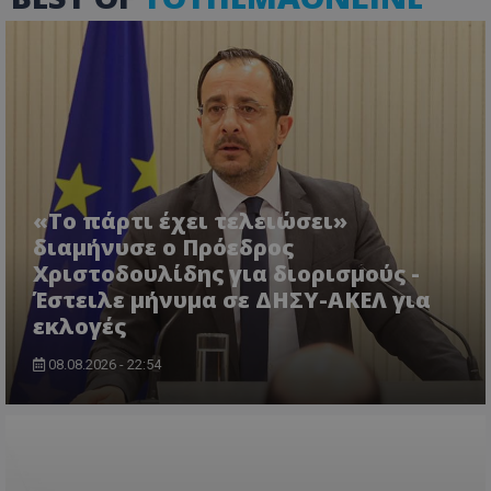
VISITOR_PRIVACY_METADATA
YouTube
.youtube.com
«Το πάρτι έχει τελειώσει»
διαμήνυσε ο Πρόεδρος
Χριστοδουλίδης για διορισμούς -
Έστειλε μήνυμα σε ΔΗΣΥ-ΑΚΕΛ για
εκλογές
08.08.2026 - 22:54