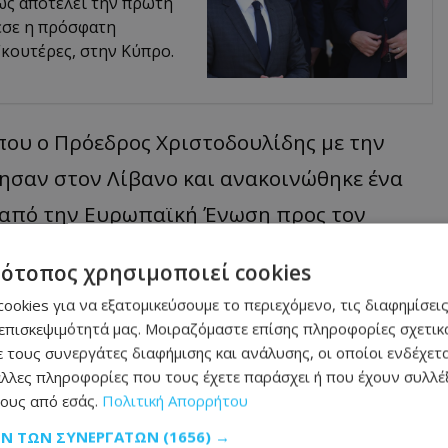
ώς αποτελεί την πρώτη
εσε η πρόσφατη
κουτέρες, στην Κύπρο.
που ο Πρόεδρος Χριστοδουλίδης με την
ησαν στον Λίβανο και ανακοινώθηκε ένα
 από την Ευρωπαϊκή Ένωση προς τον
και η αντιμετώπιση των μεταναστευτικών
τότοπος χρησιμοποιεί cookies
 συνέχεια και ήταν μια από τις
ookies για να εξατομικεύσουμε το περιεχόμενο, τις διαφημίσεις
λαβε ποτέ η χώρα του Λιβάνου», σημείωσε.
επισκεψιμότητά μας. Μοιραζόμαστε επίσης πληροφορίες σχετικά
 τους συνεργάτες διαφήμισης και ανάλυσης, οι οποίοι ενδέχετα
λλες πληροφορίες που τους έχετε παράσχει ή που έχουν συλλέξ
υνα
ους από εσάς.
Πολιτική Απορρήτου
ΩΝ ΤΩΝ ΣΥΝΕΡΓΑΤΏΝ
(1656) →