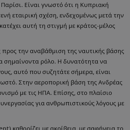
δευτερόλεπτα
για τη διάκρισ
.twitter.com
Παρίσι. Είναι γνωστό ότι η Κυπριακή
και ρομπότ. Αυτ
για τον ιστότοπ
κάνει έγκυρες α
τενή εταιρική σχέση, ενδεχομένως μετά την
τη χρήση του ι
 κατέχει αυτή τη στιγμή με κράτος-μέλος
d
συνεδρία
Αυτό το cookie 
Microsoft Corporation
Doubleclick και
lifenewscy.tothemaonline.com
πληροφορίες σχ
με τον οποίο ο 
χρησιμοποιεί το
τυχόν διαφημίσ
ς προς την αναβάθμιση της ναυτικής βάσης
έχει δει ο τελικ
επισκεφθεί τον 
ένα σημαίνοντα ρόλο. Η δυνατότητα να
.tiktok.com
1 εβδομάδα 3
Αυτό το cookie 
μέρες
για σκοπούς τα
ους, αυτό που συζητάτε σήμερα, είναι
ασφάλειας, εξα
χρήστες παραμέ
και τα δεδομένα
νωστό. Στην αεροπορική βάση της Ανδρέας
εξασφαλισμένα
περιηγούνται μ
νισμό με τις ΗΠΑ. Επίσης, στο πλαίσιο
ιστοσελίδας ή 
τις υπηρεσίες τ
υνεργασίας για ανθρωπιστικούς λόγους με
nt
4 εβδομάδες
Αυτό το cookie 
CookieScript
2 μέρες
από την υπηρεσί
www.tothemaonline.com
Script.com για 
προτιμήσεις συ
επισκέπτη Είναι
banner cookie 
nt) καθορίζει με ακρίβεια, με σαφήνεια το
να λειτουργεί σ