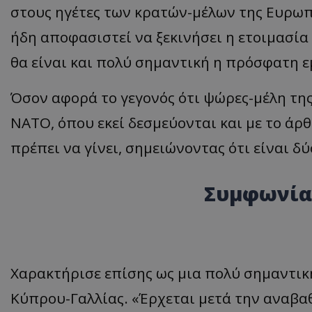
στους ηγέτες των κρατών-μέλων της Ευρωπ
ASP.NET_SessionI
ήδη αποφασιστεί να ξεκινήσει η ετοιμασία
θα είναι και πολύ σημαντική η πρόσφατη 
Όσον αφορά το γεγονός ότι ψώρες-μέλη της
VISITOR_PRIVACY
ΝΑΤΟ, όπου εκεί δεσμεύονται και με το άρθ
πρέπει να γίνει, σημειώνοντας ότι είναι δ
Συμφωνία 
__cf_bm
Χαρακτήρισε επίσης ως μια πολύ σημαντι
Κύπρου-Γαλλίας. «Έρχεται μετά την αναβα
__cf_bm