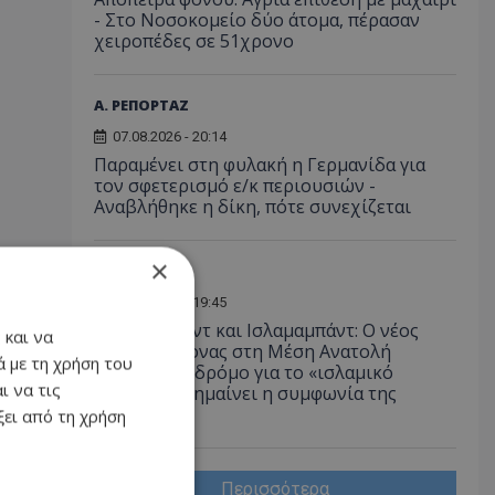
- Στο Νοσοκομείο δύο άτομα, πέρασαν
χειροπέδες σε 51χρονο
Α. ΡΕΠΟΡΤΑΖ
07.08.2026 - 20:14
Παραμένει στη φυλακή η Γερμανίδα για
τον σφετερισμό ε/κ περιουσιών -
Αναβλήθηκε η δίκη, πότε συνεχίζεται
×
ΔΙΕΘΝΗ
07.08.2026 - 19:45
Άγκυρα, Ριάντ και Ισλαμαμπάντ: Ο νέος
 και να
ισχυρός άξονας στη Μέση Ανατολή
 με τη χρήση του
ανοίγει τον δρόμο για το «ισλαμικό
ι να τις
ΝΑΤΟ», τι σημαίνει η συμφωνία της
Μέκκας
ει από τη χρήση
Περισσότερα