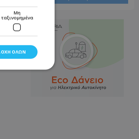
Μη
ταξινομημένα
ΔΟΧΉ ΌΛΩΝ
νομημένα
στη και τη
τητα cookies.
αποθηκεύει το
θεσης του χρήστη
 παρακολούθηση και
τα σύμφωνα με τον
ρρήτου των
ειών.