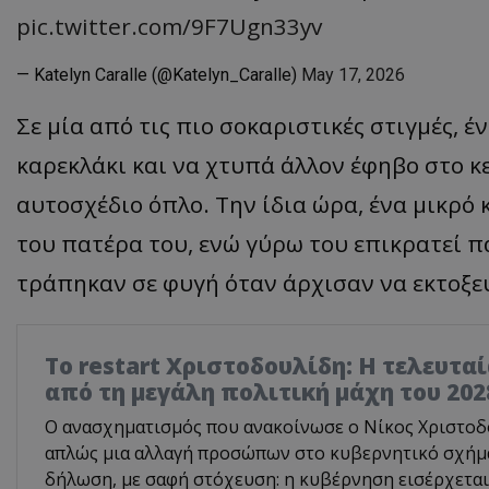
pic.twitter.com/9F7Ugn33yv
— Katelyn Caralle (@Katelyn_Caralle)
May 17, 2026
Σε μία από τις πιο σοκαριστικές στιγμές, έ
καρεκλάκι και να χτυπά άλλον έφηβο στο 
αυτοσχέδιο όπλο. Την ίδια ώρα, ένα μικρό
του πατέρα του, ενώ γύρω του επικρατεί π
τράπηκαν σε φυγή όταν άρχισαν να εκτοξε
Το restart Χριστοδουλίδη: Η τελευτα
από τη μεγάλη πολιτική μάχη του 202
Ο ανασχηματισμός που ανακοίνωσε ο Νίκος Χριστοδο
απλώς μια αλλαγή προσώπων στο κυβερνητικό σχήμα.
δήλωση, με σαφή στόχευση: η κυβέρνηση εισέρχεται