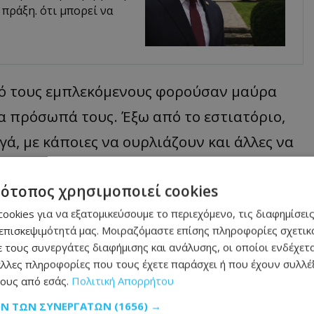
 πράξη. ότι μπορεί να
πό τους εμπλεκόμενους φορούσαν μαύρα
α πρόσωπά τους. Έξω από το εστιατόριο,
, με κάποιες να ουρλιάζουν και άλλες να
τότοπος χρησιμοποιεί cookies
ωνάζει: «Oh my f–king God, bro, damn!».
ookies για να εξατομικεύσουμε το περιεχόμενο, τις διαφημίσεις
ικών έξω από το κατάστημα και η ίδια
επισκεψιμότητά μας. Μοιραζόμαστε επίσης πληροφορίες σχετικά
 τους συνεργάτες διαφήμισης και ανάλυσης, οι οποίοι ενδέχετα
ρέπει να φύγουμε!».
λλες πληροφορίες που τους έχετε παράσχει ή που έχουν συλλέξ
ους από εσάς.
Πολιτική Απορρήτου
ραγματοποιήθηκαν συλλήψεις ούτε η
ΩΝ ΤΩΝ ΣΥΝΕΡΓΑΤΏΝ
(1656) →
νέο επεισόδιο σημειώθηκε λίγες ημέρες