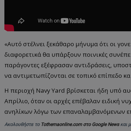
ASP.NET_SessionI
«Αυτό στέλνει ξεκάθαρο μήνυμα ότι οι γονε
διαφορετικά θα υπάρξουν ποινικές συνέπειε
msToken
παράγοντες εξέφρασαν αντιδράσεις, υποστη
να αντιμετωπίζονται σε τοπικό επίπεδο κα
Η περιοχή Navy Yard βρίσκεται ήδη υπό α
Απρίλιο, όταν οι αρχές επέβαλαν ειδική 
CookieScriptConse
ανηλίκων λόγω των επαναλαμβανόμενων επ
Ακολουθήστε το
Tothemaonline.com στο Google News
και 