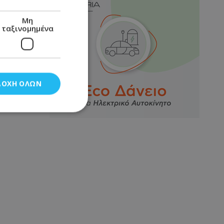
Μη
ταξινομημένα
ΔΟΧΉ ΌΛΩΝ
νομημένα
στη και τη
τητα cookies.
αποθηκεύει το
θεσης του χρήστη
 παρακολούθηση και
τα σύμφωνα με τον
ρρήτου των
ειών.