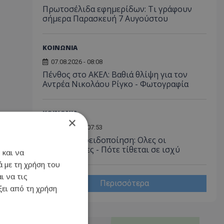
Πρωτοσέλιδα εφημερίδων: Τι γράφουν
σήμερα Παρασκευή 7 Αυγούστου
ΚΟΙΝΩΝΙΑ
07.08.2026 - 08:08
Πένθος στο ΑΚΕΛ: Βαθιά θλίψη για τον
Αντρέα Νικολάου Ρίγκο - Φωτογραφία
ΚΟΙΝΩΝΙΑ
×
07.08.2026 - 07:53
Κίτρινη προειδοποίηση: Ολες οι
λεπτομέρειες - Πότε τίθεται σε ισχύ
 και να
 με τη χρήση του
ι να τις
Περισσότερα
ει από τη χρήση