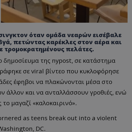
άσινγκτον όταν ομάδα νεαρών εισέβαλε
βγά, πετώντας καρέκλες στον αέρα και
ε τρομοκρατημένους πελάτες.
ο δημοσίευμα της nypost, σε κατάστημα
γράφηκε σε viral βίντεο που κυκλοφόρησε
κάδες έφηβοι να πλακώνονται μέσα στο
ον άλλον και να ανταλλάσσουν γροθιές, ενώ
 το μαγαζί «καλοκαιρινό».
ornered as teens break out into a violent
 Washington, DC.