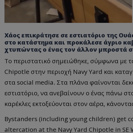
Χάος επικράτησε σε εστιατόριο της Ου
στο κατάστημα και προκάλεσε άγριο κα
χτυπώντας ο ένας τον άλλον μπροστά σ
Το περιστατικό σημειώθηκε, σύμφωνα με τ
Chipotle στην περιοχή Navy Yard και κατα
στα social media. Στα πλάνα φαίνονται δε
εστιατόριο, να ανεβαίνουν ο ένας πάνω στ
καρέκλες εκτοξεύονται στον αέρα, κάνοντας
Bystanders (including young children) get c
altercation at the Navy Yard Chipotle in SE