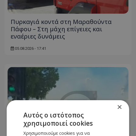
Πυρκαγιά κοντά στη Μαραθούντα
Πάφου – Στη μάχη επίγειες και
εναέριες δυνάμεις
05.08.2026 - 17:41
×
Αυτός ο ιστότοπος
χρησιμοποιεί cookies
Χρησιμοποιούμε cookies για να