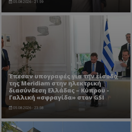
05.08.2026 - 21:59
ASP.NET_SessionId
Microsoft Corporation
lifenewscy.tothemaonline.com
Έπεσαν υπογραφές για την είσοδο
της Meridiam στην ηλεκτρική
διασύνδεση Ελλάδας – Κύπρου -
Γαλλική «σφραγίδα» στον GSI
05.08.2026 - 23:58
msToken
.tiktok.com