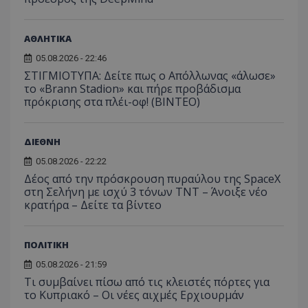
ιστοσε
ποιες σ
έχουν 
ΑΘΛΗΤΙΚΑ
_ga_J7RS52TMNC
.tothemaonline.com
1 χρόνος 1
Αυτό τ
μήνας
χρησιμ
05.08.2026 - 22:46
από το
Analyti
ΣΤΙΓΜΙΟΤΥΠΑ: Δείτε πως ο Απόλλωνας «άλωσε»
διατήρ
το «Brann Stadion» και πήρε προβάδισμα
κατάσ
πρόκρισης στα πλέι-οφ! (ΒΙΝΤΕΟ)
περιόδ
σύνδεσ
ΔΙΕΘΝΗ
05.08.2026 - 22:22
Δέος από την πρόσκρουση πυραύλου της SpaceX
στη Σελήνη με ισχύ 3 τόνων TNT – Άνοιξε νέο
κρατήρα – Δείτε τα βίντεο
ΠΟΛΙΤΙΚΗ
05.08.2026 - 21:59
Τι συμβαίνει πίσω από τις κλειστές πόρτες για
το Κυπριακό – Οι νέες αιχμές Ερχιουρμάν