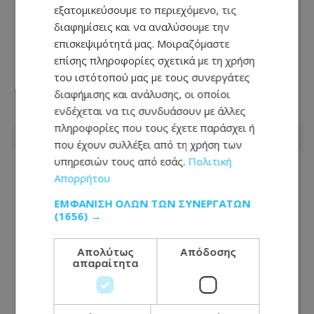
εξατομικεύσουμε το περιεχόμενο, τις
διαφημίσεις και να αναλύσουμε την
Στις φλόγες κτίριο στη Λευκωσία:
επισκεψιμότητά μας. Μοιραζόμαστε
Κατέρρευσε η οροφή - Μεγάλη
επίσης πληροφορίες σχετικά με τη χρήση
κινητοποίηση της Πυροσβεστικής -
του ιστότοπού μας με τους συνεργάτες
Φωτογραφίες από το σημείο
διαφήμισης και ανάλυσης, οι οποίοι
ενδέχεται να τις συνδυάσουν με άλλες
05.08.2026 - 17:10
πληροφορίες που τους έχετε παράσχει ή
που έχουν συλλέξει από τη χρήση των
υπηρεσιών τους από εσάς.
Πολιτική
Απορρήτου
ΕΜΦΆΝΙΣΗ ΌΛΩΝ ΤΩΝ ΣΥΝΕΡΓΑΤΏΝ
(1656) →
Απολύτως
Απόδοσης
απαραίτητα