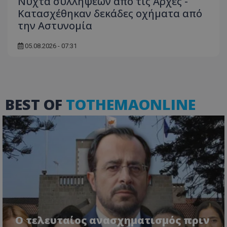
Νύχτα συλλήψεων από τις Αρχές -
Κατασχέθηκαν δεκάδες οχήματα από
την Αστυνομία
05.08.2026 - 07:31
VISITOR_PRIVACY_METADATA
YouTube
BEST OF
TOTHEMAONLINE
.youtube.com
Ο τελευταίος ανασχηματισμός πριν