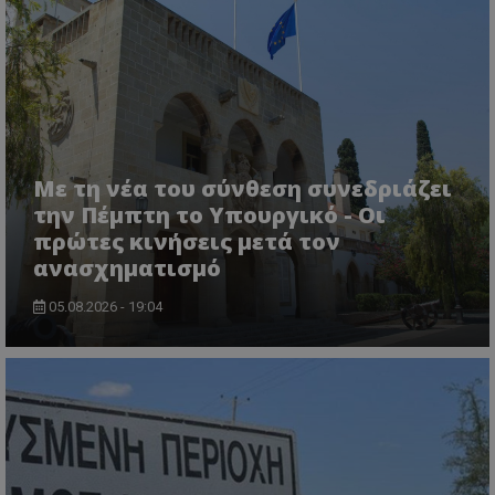
Με τη νέα του σύνθεση συνεδριάζει
την Πέμπτη το Υπουργικό - Οι
πρώτες κινήσεις μετά τον
ανασχηματισμό
CookieScriptConsent
CookieScript
05.08.2026 - 19:04
www.tothemaonline.com