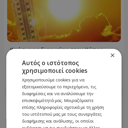
Καύσωνας διαρκείας στην Κύπρο –
×
Μέχρι την Τετάρτη οι υψηλές
Αυτός ο ιστότοπος
θερμοκρασίες - Πού θα φτάσει ο
υδράργυρος
χρησιμοποιεί cookies
Χρησιμοποιούμε cookies για να
08.08.2026 - 15:03
εξατομικεύσουμε το περιεχόμενο, τις
διαφημίσεις και να αναλύσουμε την
επισκεψιμότητά μας. Μοιραζόμαστε
επίσης πληροφορίες σχετικά με τη χρήση
του ιστότοπού μας με τους συνεργάτες
διαφήμισης και ανάλυσης, οι οποίοι
ενδέχεται να τις συνδυάσουν με άλλες