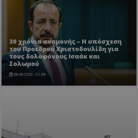
30 χρόνια αναμονής – Η υπόσχεση
του Προεδρου Χριστοδουλίδη για
τους δολοφόνους Ισαάκ και
ASP.NET_SessionId
Microsoft Corporation
Σολωμού
themasports.tothemaonline.co
08.08.2026 - 21:08