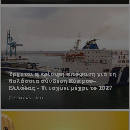
lifenewscy.tothemaonline.com
Έρχεται η κρίσιμη απόφαση για τη
θαλάσσια σύνδεση Κύπρου–
msToken
.tiktok.com
Ελλάδας – Τι ισχύει μέχρι το 2027
08.08.2026 - 15:08