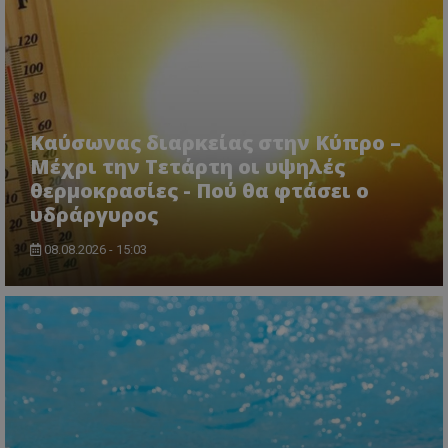
CookieScriptConsent
CookieScript
www.tothemaonline.com
Καύσωνας διαρκείας στην Κύπρο –
Μέχρι την Τετάρτη οι υψηλές
θερμοκρασίες - Πού θα φτάσει ο
υδράργυρος
08.08.2026 - 15:03
usprivacy
.themasports.tothemaonline.co