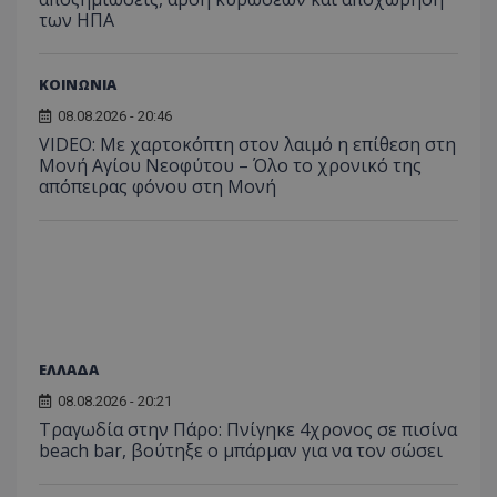
από το
από 
του χρήστη γ
Analyti
των ΗΠΑ
για ν
ανάλυση των
διατήρ
παρα
επιδόσεων.
κατάσ
προβ
περιόδ
ενσω
σύνδεσ
ΚΟΙΝΩΝΙΑ
βίντε
C
1 μήνας
Αυτό τ
Adform
08.08.2026 - 20:46
guest_id
1 χρόνος 1
Αυτό
Twitter Inc.
χρησιμ
.adform.net
μήνας
ρυθμ
.twitter.com
VIDEO: Με χαρτοκόπτη στον λαιμό η επίθεση στη
για τον
το Tw
προσδι
Μονή Αγίου Νεοφύτου – Όλο το χρονικό της
αναγ
συχνότ
να π
απόπειρας φόνου στη Μονή
επισκέ
τον 
τον τρ
του 
οποίο 
επισκέπ
πρόσβα
ιστοσε
Συλλέγε
για τις
του χρ
ιστοσε
ποιες σ
έχουν 
ΕΛΛΑΔΑ
_ga_J7RS52TMNC
.tothemaonline.com
1 χρόνος 1
Αυτό τ
08.08.2026 - 20:21
μήνας
χρησιμ
από το
Τραγωδία στην Πάρο: Πνίγηκε 4χρονος σε πισίνα
Analyti
beach bar, βούτηξε ο μπάρμαν για να τον σώσει
διατήρ
κατάσ
περιόδ