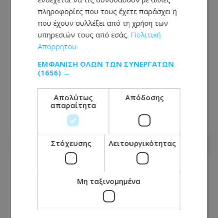
πληροφορίες που τους έχετε παράσχει ή
που έχουν συλλέξει από τη χρήση των
υπηρεσιών τους από εσάς.
Πολιτική
Απορρήτου
ΕΜΦΆΝΙΣΗ ΌΛΩΝ ΤΩΝ ΣΥΝΕΡΓΑΤΏΝ
(1656) →
Αγνώριστη η Λεωφόρος Τσερίου:
Τέλος η ταλαιπωρία σε μεγάλο τμήμα
Απολύτως
Απόδοσης
απαραίτητα
της - Οι εικόνες που ανέβασε πολίτης
08.08.2026 - 14:30
Στόχευσης
Λειτουργικότητας
Μη ταξινομημένα