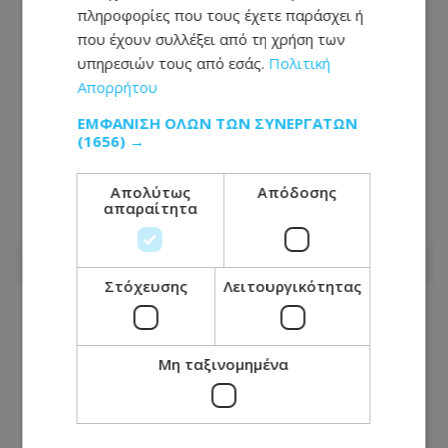
πληροφορίες που τους έχετε παράσχει ή
που έχουν συλλέξει από τη χρήση των
υπηρεσιών τους από εσάς.
Πολιτική
Απορρήτου
ΕΜΦΆΝΙΣΗ ΌΛΩΝ ΤΩΝ ΣΥΝΕΡΓΑΤΏΝ
Θρίλερ στην ΕΔΕΚ με τις
(1656) →
υποψηφιότητες: Στο μικροσκόπιο η
Σοφία Χριστοδούλου Μακρή
Απολύτως
Απόδοσης
απαραίτητα
07.08.2026 - 06:43
Στόχευσης
Λειτουργικότητας
Μη ταξινομημένα