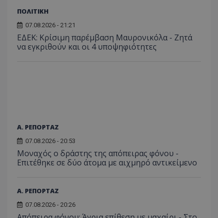
του χρήστη γ
Analyti
για ν
ανάλυση των
διατήρ
ΠΟΛΙΤΙΚΗ
παρα
επιδόσεων.
κατάσ
προβ
περιόδ
07.08.2026 - 21:21
ενσω
σύνδεσ
βίντε
ΕΔΕΚ: Κρίσιμη παρέμβαση Μαυρονικόλα - Ζητά
C
1 μήνας
Αυτό τ
Adform
να εγκριθούν και οι 4 υποψηφιότητες
guest_id
1 χρόνος 1
Αυτό
Twitter Inc.
χρησιμ
.adform.net
μήνας
ρυθμ
.twitter.com
για τον
το Tw
προσδι
αναγ
συχνότ
να π
επισκέ
τον 
τον τρ
του 
οποίο 
επισκέπ
πρόσβα
ιστοσε
Συλλέγε
για τις
Α. ΡΕΠΟΡΤΑΖ
του χρ
ιστοσε
07.08.2026 - 20:53
ποιες σ
Μοναχός ο δράστης της απόπειρας φόνου -
έχουν 
Επιτέθηκε σε δύο άτομα με αιχμηρό αντικείμενο
_ga_J7RS52TMNC
.tothemaonline.com
1 χρόνος 1
Αυτό τ
μήνας
χρησιμ
από το
Analyti
Α. ΡΕΠΟΡΤΑΖ
διατήρ
κατάσ
07.08.2026 - 20:26
περιόδ
σύνδεσ
Απόπειρα φόνου: Άγρια επίθεση με μαχαίρι - Στο