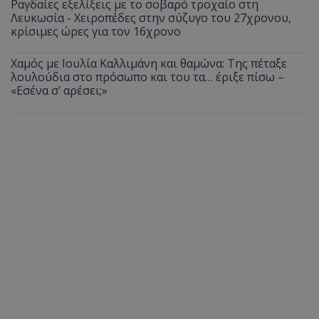
Ραγδαίες εξελίξεις με το σοβαρό τροχαίο στη
Λευκωσία - Χειροπέδες στην σύζυγο του 27χρονου,
κρίσιμες ώρες για τον 16χρονο
Χαμός με Ιουλία Καλλιμάνη και θαμώνα: Της πέταξε
λουλούδια στο πρόσωπο και του τα… έριξε πίσω –
«Εσένα σ’ αρέσει;»