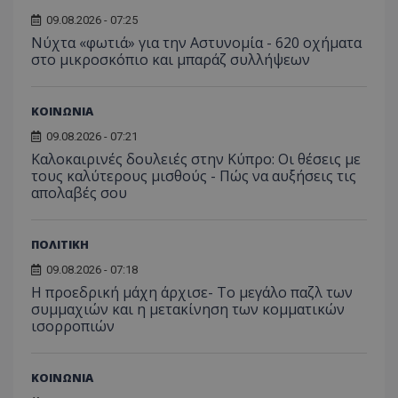
από το
Analyti
09.08.2026 - 07:25
διατήρ
Νύχτα «φωτιά» για την Αστυνομία - 620 οχήματα
κατάσ
περιόδ
στο μικροσκόπιο και μπαράζ συλλήψεων
σύνδεσ
ΚΟΙΝΩΝΙΑ
09.08.2026 - 07:21
Καλοκαιρινές δουλειές στην Κύπρο: Οι θέσεις με
τους καλύτερους μισθούς - Πώς να αυξήσεις τις
απολαβές σου
ΠΟΛΙΤΙΚΗ
09.08.2026 - 07:18
Η προεδρική μάχη άρχισε- Το μεγάλο παζλ των
συμμαχιών και η μετακίνηση των κομματικών
ισορροπιών
ΚΟΙΝΩΝΙΑ