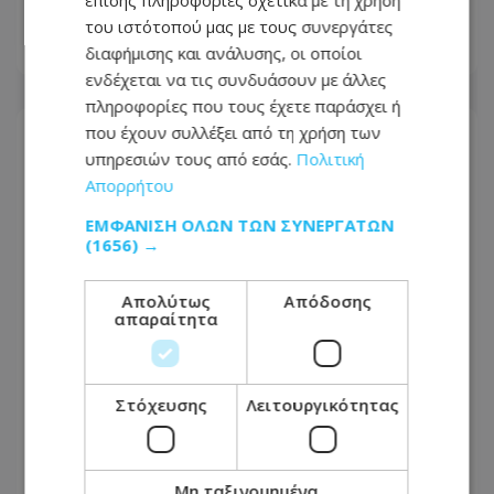
επίσης πληροφορίες σχετικά με τη χρήση
ότι η πολιτική έχει μνήμη
του ιστότοπού μας με τους συνεργάτες
διαφήμισης και ανάλυσης, οι οποίοι
04.08.2026 - 09:01
ενδέχεται να τις συνδυάσουν με άλλες
πληροφορίες που τους έχετε παράσχει ή
που έχουν συλλέξει από τη χρήση των
υπηρεσιών τους από εσάς.
Πολιτική
Απορρήτου
ΕΜΦΆΝΙΣΗ ΌΛΩΝ ΤΩΝ ΣΥΝΕΡΓΑΤΏΝ
(1656) →
Απολύτως
Απόδοσης
απαραίτητα
Στόχευσης
Λειτουργικότητας
Εθνικό Συμβούλιο ή... δοκιμαστικός
πάγκος;
Μη ταξινομημένα
03.08.2026 - 14:00