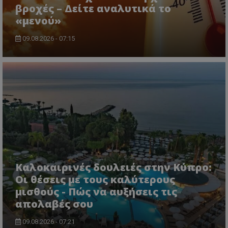
βροχές – Δείτε αναλυτικά το
«μενού»
09.08.2026 - 07:15
CookieScriptConsent
CookieScript
www.tothemaonline.com
Καλοκαιρινές δουλειές στην Κύπρο:
Οι θέσεις με τους καλύτερους
μισθούς - Πώς να αυξήσεις τις
απολαβές σου
usprivacy
.themasports.tothemaonline.co
09.08.2026 - 07:21