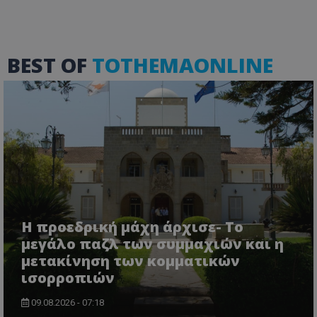
χωρίς τα απολύτως απαραίτητα cookies.
Ονοματεπώνυμο
Προμηθευτής
/
Πεδίο
usprivacy
.lifenewscy.tothemaonline.com
BEST OF
TOTHEMAONLINE
ASP.NET_SessionId
Microsoft Corporation
themasports.tothemaonline.co
Η προεδρική μάχη άρχισε- Το
μεγάλο παζλ των συμμαχιών και η
μετακίνηση των κομματικών
ισορροπιών
09.08.2026 - 07:18