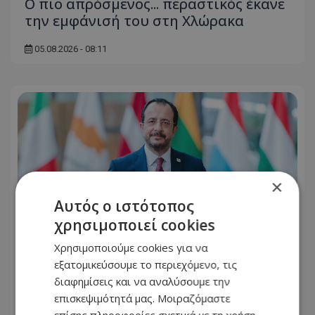
Ο πιο απρόσμενος... περαστικός έκανε
την εμφάνισή του στη Χλώρακα
05.08.2026 - 08:11
×
Αυτός ο ιστότοπος
χρησιμοποιεί cookies
Χρησιμοποιούμε cookies για να
εξατομικεύσουμε το περιεχόμενο, τις
διαφημίσεις και να αναλύσουμε την
ΠΑΡΑTHEMA: Η απάντηση του
επισκεψιμότητά μας. Μοιραζόμαστε
Προέδρου Χριστοδουλίδη, που θύμισε