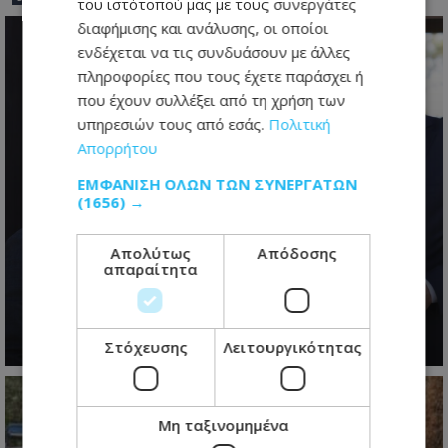
του ιστότοπού μας με τους συνεργάτες
διαφήμισης και ανάλυσης, οι οποίοι
ενδέχεται να τις συνδυάσουν με άλλες
πληροφορίες που τους έχετε παράσχει ή
που έχουν συλλέξει από τη χρήση των
υπηρεσιών τους από εσάς.
Πολιτική
Απορρήτου
ΕΜΦΆΝΙΣΗ ΌΛΩΝ ΤΩΝ ΣΥΝΕΡΓΑΤΏΝ
(1656) →
Κυπριακό: Τα «αγκάθια» που θα
κρίνουν τις εξελίξεις και οι
Απολύτως
Απόδοσης
διαφωνίες πριν από την κρίσιμη
απαραίτητα
συνάντηση
07.08.2026 - 17:41
Στόχευσης
Λειτουργικότητας
Μη ταξινομημένα