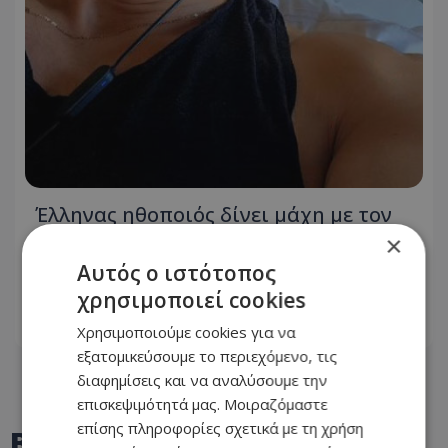
Έλληνας ηθοποιός δίνει μάχη με τον
καρκίνο - «Πάμε για νέα θεραπεία» - Η
×
φωτογραφία που ανέβασε από το
Αυτός ο ιστότοπος
νοσοκομείο
χρησιμοποιεί cookies
06.08.2026 - 21:08
Χρησιμοποιούμε cookies για να
εξατομικεύσουμε το περιεχόμενο, τις
διαφημίσεις και να αναλύσουμε την
επισκεψιμότητά μας. Μοιραζόμαστε
επίσης πληροφορίες σχετικά με τη χρήση
BEST OF
TOTHEMAONLINE