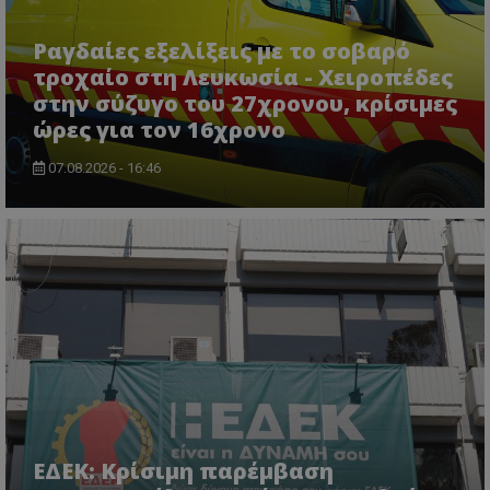
Ονοματεπώνυμο
Προμηθευτής
/
Πεδίο
usprivacy
.lifenewscy.tothemaonline.com
Ραγδαίες εξελίξεις με το σοβαρό
τροχαίο στη Λευκωσία - Χειροπέδες
στην σύζυγο του 27χρονου, κρίσιμες
ώρες για τον 16χρονο
07.08.2026 - 16:46
ASP.NET_SessionId
Microsoft Corporation
themasports.tothemaonline.co
ΕΔΕΚ: Κρίσιμη παρέμβαση