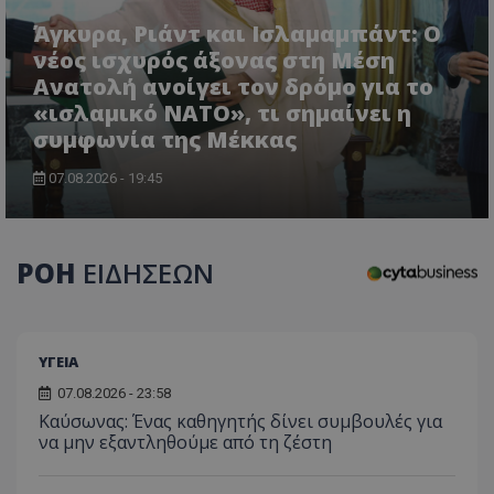
Άγκυρα, Ριάντ και Ισλαμαμπάντ: Ο
νέος ισχυρός άξονας στη Μέση
Ανατολή ανοίγει τον δρόμο για το
«ισλαμικό ΝΑΤΟ», τι σημαίνει η
συμφωνία της Μέκκας
CookieScriptConsent
CookieScript
07.08.2026 - 19:45
www.tothemaonline.com
ΡΟΗ
ΕΙΔΗΣΕΩΝ
ΥΓΕΙΑ
07.08.2026 - 23:58
Kαύσωνας: Ένας καθηγητής δίνει συμβουλές για
να μην εξαντληθούμε από τη ζέστη
usprivacy
.themasports.tothemaonline.co