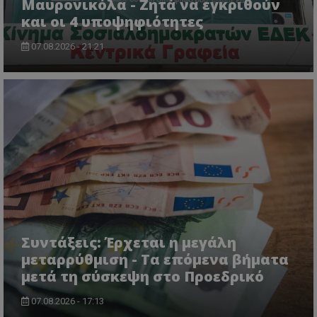
Μαυρονικόλα - Ζητά να εγκριθούν
και οι 4 υποψηφιότητες
07.08.2026 - 21:21
VISITOR_PRIVACY_METADATA
YouTube
.youtube.com
Συντάξεις: Έρχεται η μεγάλη
μεταρρύθμιση - Τα επόμενα βήματα
μετά τη σύσκεψη στο Προεδρικό
07.08.2026 - 17:13