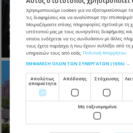
Αυτός ο ιστότοπος χρησιμοποιεί 
Χρησιμοποιούμε cookies για να εξατομικεύσουμε το
ΠΑΡΑTHEMA: Αν η τηλεόραση
τις διαφημίσεις και να αναλύσουμε την επισκεψιμό
εγκαταλείπει την είδηση, μην
Μοιραζόμαστε επίσης πληροφορίες σχετικά με τη 
απορεί γιατί εγκαταλείπεται από
ιστότοπού μας με τους συνεργάτες διαφήμισης και
τους τηλεθεατές
οποίοι ενδέχεται να τις συνδυάσουν με άλλες πλ
τους έχετε παράσχει ή που έχουν συλλέξει από τη
06.08.2026 - 11:19
υπηρεσιών τους από εσάς.
Πολιτική Απορρήτου
ΕΜΦΆΝΙΣΗ ΌΛΩΝ ΤΩΝ ΣΥΝΕΡΓΑΤΏΝ
(1656) →
Απολύτως
Απόδοσης
Στόχευσης
Λει
απαραίτητα
Μη ταξινομημένα
Κολυμβητής με καρκίνο στον
εγκέφαλο ξέσπασε σε κλάματα
προς τον Βρετανό πρωθυπουργό: