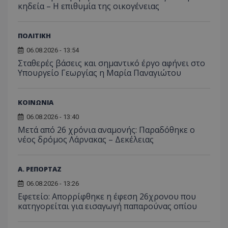
κηδεία – Η επιθυμία της οικογένειας
ΠΟΛΙΤΙΚΗ
ASP.NET_SessionId
Microsoft Corporation
themasports.tothemaonline.
06.08.2026 - 13:54
Σταθερές βάσεις και σημαντικό έργο αφήνει στο
Υπουργείο Γεωργίας η Μαρία Παναγιώτου
ΚΟΙΝΩΝΙΑ
06.08.2026 - 13:40
Μετά από 26 χρόνια αναμονής: Παραδόθηκε ο
νέος δρόμος Λάρνακας – Δεκέλειας
Α. ΡΕΠΟΡΤΑΖ
VISITOR_PRIVACY_METADATA
YouTube
06.08.2026 - 13:26
.youtube.com
Εφετείο: Απορρίφθηκε η έφεση 26χρονου που
κατηγορείται για εισαγωγή παπαρούνας οπίου