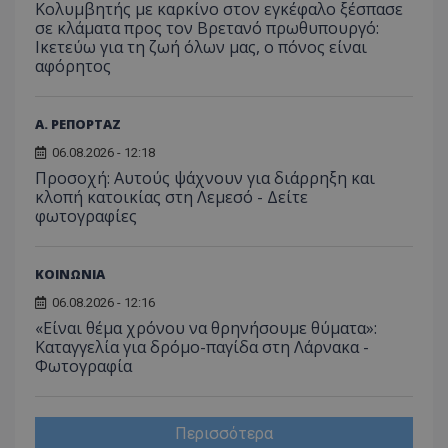
Κολυμβητής με καρκίνο στον εγκέφαλο ξέσπασε
σε κλάματα προς τον Βρετανό πρωθυπουργό:
Ικετεύω για τη ζωή όλων μας, ο πόνος είναι
αφόρητος
__cf_bm
Cloudflare Inc.
.twitter.com
Α. ΡΕΠΟΡΤΑΖ
06.08.2026 - 12:18
Προσοχή: Αυτούς ψάχνουν για διάρρηξη και
κλοπή κατοικίας στη Λεμεσό - Δείτε
φωτογραφίες
ΚΟΙΝΩΝΙΑ
06.08.2026 - 12:16
ASP.NET_SessionId
Microsoft Corporation
«Είναι θέμα χρόνου να θρηνήσουμε θύματα»:
lifenewscy.tothemaonline.co
Καταγγελία για δρόμο-παγίδα στη Λάρνακα -
Φωτογραφία
Περισσότερα