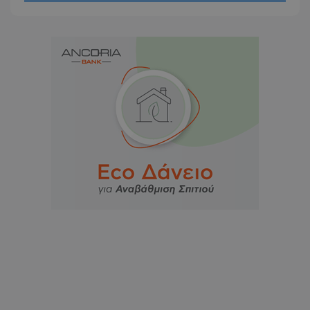
msToken
.tiktok.com
CookieScriptConsent
CookieScript
www.tothemaonline.com