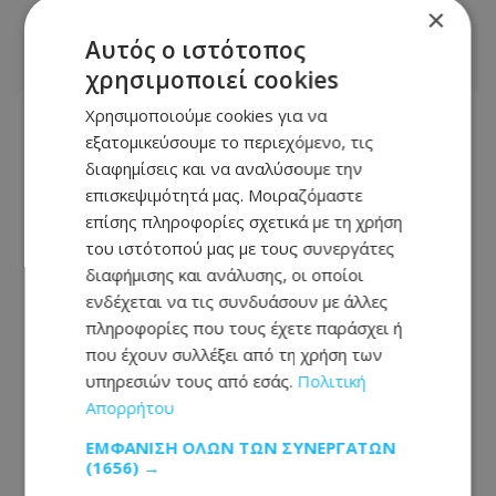
×
ΣΧΕΤΙΚΑ ΑΡΘΡΑ
Αυτός ο ιστότοπος
χρησιμοποιεί cookies
Χρησιμοποιούμε cookies για να
εξατομικεύσουμε το περιεχόμενο, τις
διαφημίσεις και να αναλύσουμε την
επισκεψιμότητά μας. Μοιραζόμαστε
επίσης πληροφορίες σχετικά με τη χρήση
του ιστότοπού μας με τους συνεργάτες
διαφήμισης και ανάλυσης, οι οποίοι
ενδέχεται να τις συνδυάσουν με άλλες
πληροφορίες που τους έχετε παράσχει ή
που έχουν συλλέξει από τη χρήση των
υπηρεσιών τους από εσάς.
Πολιτική
Θλίψη σκόρπισε ο θάνατος του
Απορρήτου
Σταύρου Δάμαλου: Η παράκληση της
ΕΜΦΆΝΙΣΗ ΌΛΩΝ ΤΩΝ ΣΥΝΕΡΓΑΤΏΝ
οικογένειας - Φωτογραφία
(1656) →