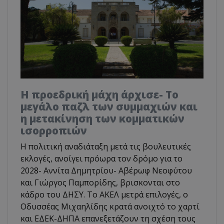
Η προεδρική μάχη άρχισε- Το
μεγάλο παζλ των συμμαχιών και
η μετακίνηση των κομματικών
ισορροπιών
Η πολιτική αναδιάταξη μετά τις βουλευτικές
εκλογές, ανοίγει πρόωρα τον δρόμο για το
2028- Αννίτα Δημητρίου- Αβέρωφ Νεοφύτου
και Γιώργος Παμπορίδης, βρισκονται στο
κάδρο του ΔΗΣΥ. Το ΑΚΕΛ μετρά επιλογές, ο
Οδυσσέας Μιχαηλίδης κρατά ανοιχτό το χαρτί
και ΕΔΕΚ-ΔΗΠΑ επανεξετάζουν τη σχέση τους