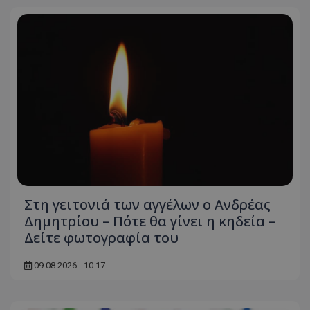
ASP.NET_SessionId
Microsoft Corporation
themasports.tothemaonline.co
Στη γειτονιά των αγγέλων ο Ανδρέας
VISITOR_PRIVACY_METADATA
YouTube
Δημητρίου – Πότε θα γίνει η κηδεία –
.youtube.com
Δείτε φωτογραφία του
09.08.2026 - 10:17