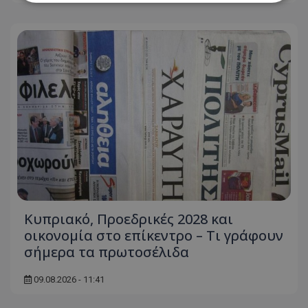
Απολύτως απαραίτητα
Απόδοσης
Στόχευσης
Λειτουργικότητας
Μη ταξινομημένα
Τα απολύτως απαραίτητα cookies επιτρέπουν
βασικές λειτουργίες του ιστότοπου, όπως τη
σύνδεση χρήστη και τη διαχείριση λογαριασμού.
Ο ιστότοπος δεν μπορεί να χρησιμοποιηθεί σωστά
χωρίς τα απολύτως απαραίτητα cookies.
Ονοματεπώνυμο
Προμηθευτής
/
Πεδίο
usprivacy
.lifenewscy.tothemaonline.com
Κυπριακό, Προεδρικές 2028 και
οικονομία στο επίκεντρο – Τι γράφουν
σήμερα τα πρωτοσέλιδα
09.08.2026 - 11:41