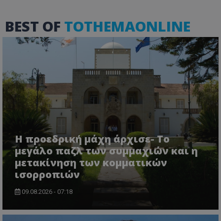
BEST OF
TOTHEMAONLINE
msToken
.tiktok.com
Η προεδρική μάχη άρχισε- Το
μεγάλο παζλ των συμμαχιών και η
μετακίνηση των κομματικών
ισορροπιών
CookieScriptConsent
CookieScript
09.08.2026 - 07:18
www.tothemaonline.com