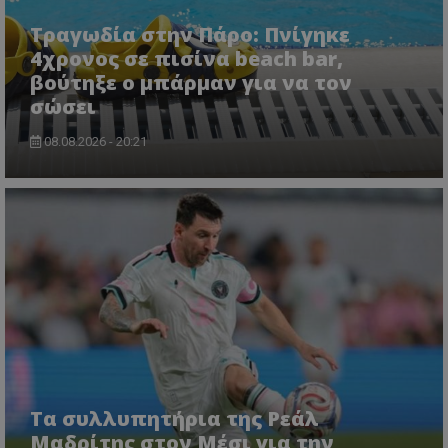
Τραγωδία στην Πάρο: Πνίγηκε
4χρονος σε πισίνα beach bar,
βούτηξε ο μπάρμαν για να τον
σώσει
08.08.2026 - 20:21
Τα συλλυπητήρια της Ρεάλ
Μαδρίτης στον Μέσι για την