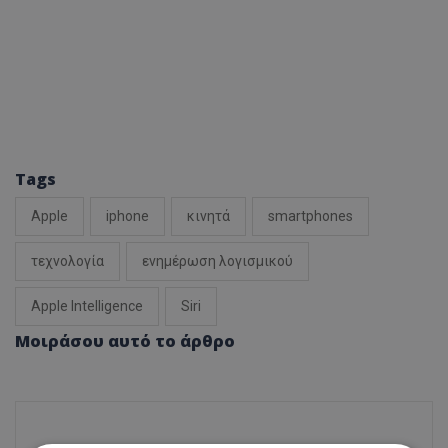
Tags
Apple
iphone
κινητά
smartphones
τεχνολογία
ενημέρωση λογισμικού
Apple Intelligence
Siri
Μοιράσου αυτό το άρθρο