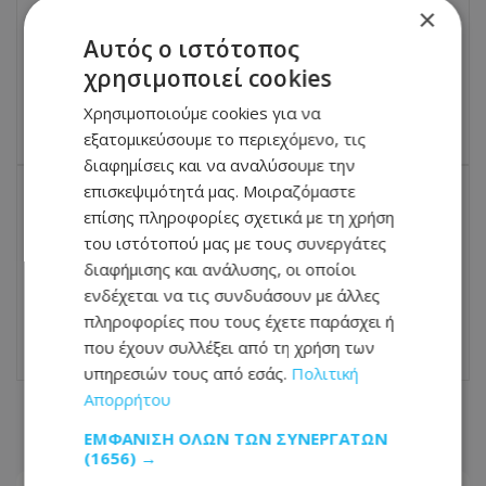
ΠΡΟΗΓΟΎΜΕΝΟ ΆΡΘΡΟ
×
Υφ. Μετανάστευσης: Νέο σχέδιο
Αυτός ο ιστότοπος
εθελούσιου επαναπατρισμού
οικογενειών στη Συρία
χρησιμοποιεί cookies
09.06.2026 - 13:32
Χρησιμοποιούμε cookies για να
εξατομικεύσουμε το περιεχόμενο, τις
διαφημίσεις και να αναλύσουμε την
επισκεψιμότητά μας. Μοιραζόμαστε
επίσης πληροφορίες σχετικά με τη χρήση
ΕΠΌΜΕΝΟ ΆΡΘΡΟ
του ιστότοπού μας με τους συνεργάτες
Έτοιμη να καλέσει Ντίλιαν και
Δημητριάδη για το predator η επιτροπή
διαφήμισης και ανάλυσης, οι οποίοι
Θεσμών και Διαφάνειας της Βουλής
ενδέχεται να τις συνδυάσουν με άλλες
πληροφορίες που τους έχετε παράσχει ή
09.06.2026 - 13:47
που έχουν συλλέξει από τη χρήση των
υπηρεσιών τους από εσάς.
Πολιτική
Απορρήτου
ΣΧΕΤΙΚΑ ΑΡΘΡΑ
ΕΜΦΆΝΙΣΗ ΌΛΩΝ ΤΩΝ ΣΥΝΕΡΓΑΤΏΝ
(1656) →