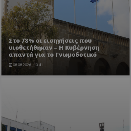
Στο 78% οι εισηγήσεις που
υιοθετήθηκαν – Η Κυβέρνηση
απαντά για το Γνωμοδοτικό
usprivacy
.themasports.tothemaonline.co
08.08.2026 - 13:41