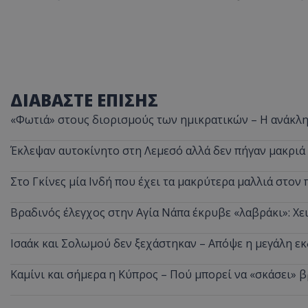
ASP.NET_SessionI
ΔΙΑΒΑΣΤΕ ΕΠΙΣΗΣ
«Φωτιά» στους διορισμούς των ημικρατικών – Η ανάκλη
msToken
Έκλεψαν αυτοκίνητο στη Λεμεσό αλλά δεν πήγαν μακριά
Στο Γκίνες μία Ινδή που έχει τα μακρύτερα μαλλιά στον 
Βραδινός έλεγχος στην Αγία Νάπα έκρυβε «λαβράκι»: Χε
Ισαάκ και Σολωμού δεν ξεχάστηκαν – Απόψε η μεγάλη 
CookieScriptConse
Καμίνι και σήμερα η Κύπρος – Πού μπορεί να «σκάσει» 