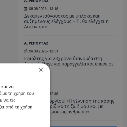
Α. ΡΕΠΟΡΤΑΖ
08.08.2026 - 13:18
Δεκαπενταύγουστος με μπλόκα και
αυξημένους ελέγχους – Τι θα ελέγχει η
Αστυνομία
Α. ΡΕΠΟΡΤΑΖ
08.08.2026 - 12:51
Εφιάλτης για 23χρονο διανομέα στη
Λεμεσό: Πήγε για παραγγελία και έπεσε σε
×
ληστές
LIFESTYLE
 και να
 με τη χρήση του
08.08.2026 - 12:38
ι να τις
Ανδρέας Γεωργίου: «Η γέννηση της κόρης
μου άλλαξε ριζικά τη ζωή μου και με
ει από τη χρήση
αναδιαμόρφωσε ως άνθρωπο»