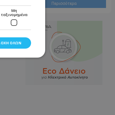
Περισσότερα
Μη
ταξινομημένα
ΔΟΧΉ ΌΛΩΝ
νομημένα
στη και τη
τητα cookies.
αποθηκεύει το
θεσης του χρήστη
 παρακολούθηση και
τα σύμφωνα με τον
ρρήτου των
ειών.