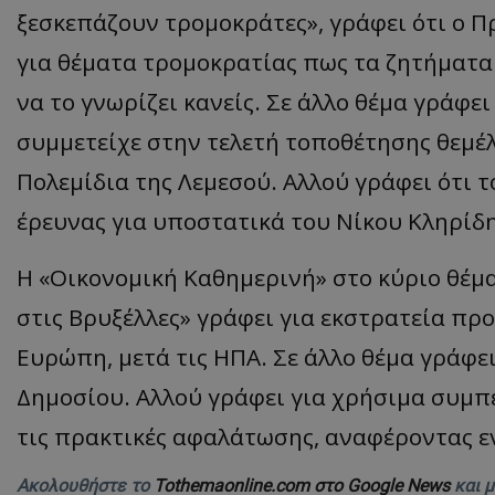
ξεσκεπάζουν τρομοκράτες», γράφει ότι ο Π
ASP.NET_SessionI
για θέματα τρομοκρατίας πως τα ζητήματα
να το γνωρίζει κανείς. Σε άλλο θέμα γράφε
συμμετείχε στην τελετή τοποθέτησης θεμέλ
VISITOR_PRIVACY
Πολεμίδια της Λεμεσού. Αλλού γράφει ότι 
έρευνας για υποστατικά του Νίκου Κληρίδ
Η «Οικονομική Καθημερινή» στο κύριο θέμ
στις Βρυξέλλες» γράφει για εκστρατεία πρ
Ευρώπη, μετά τις ΗΠΑ. Σε άλλο θέμα γράφε
__cf_bm
Δημοσίου. Αλλού γράφει για χρήσιμα συμπ
τις πρακτικές αφαλάτωσης, αναφέροντας ε
__cf_bm
Ακολουθήστε το
Tothemaonline.com στο Google News
και 