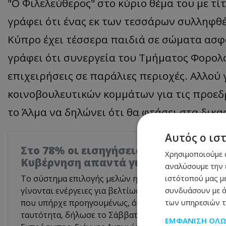
"Ο Φιλελεύθερος" στο κύριο θέμα του με τί
γράφει ότι ένας εκ των τεσσάρων συλληφθέ
Κύπρο έχει τέσσερα παιδιά σε σώματα ασφα
γράφει ότι συνεργεία του Τμήματος Φορολο
επιχειρήσεις σε παράλιες περιοχές. Αλλού
κοινοβουλευτικών κομμάτων για τις προεδ
το Άλμα να δηλώνει ότι θα φτάσει στα δικα
Αυτός ο ισ
Στο 78% οι εισηγήσεις που υιοθετήθη
Χρησιμοποιούμε c
Κυβέρνηση απαντά για το Γνωμοδοτι
αναλύσουμε την 
ιστότοπού μας με
Το σύστημα επιλογής μελών ημικρατικών οργανισμών 
συνδυάσουν με ά
γίνονται ενέργειες για βελτίωσή του, όμως είναι σα
των υπηρεσιών τ
που υπήρχε προηγουμένως, όταν βασικό κριτήριο ή
ταυτότητα, δήλωσε το Σάββατο στο ΚΥΠΕ ο Αναπλη
ΕΜΦΆΝΙΣΗ ΌΛ