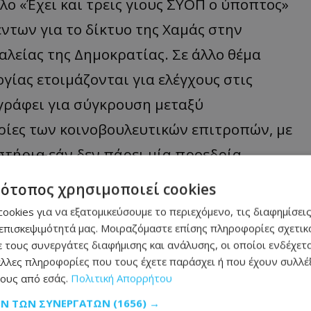
τλο «Έχει και τρεις γιους ΣΥΟΠ ο ύποπτος»
ντων για το δίκτυο της Χαμάς στην
λείας της Δημοκρατίας. Σε άλλο θέμα
γίας ετοιμάζονται για ελέγχους στις
 γράφει για σύγκρουση μεταξύ
ρίες των κοινοβουλευτικών επιτροπών, με
στήρια εάν δεν πάρει μία προεδρία.
τότοπος χρησιμοποιεί cookies
καν – Η
ookies για να εξατομικεύσουμε το περιεχόμενο, τις διαφημίσεις
κό
επισκεψιμότητά μας. Μοιραζόμαστε επίσης πληροφορίες σχετικά
 τους συνεργάτες διαφήμισης και ανάλυσης, οι οποίοι ενδέχετα
δεν είναι τέλειο και
λλες πληροφορίες που τους έχετε παράσχει ή που έχουν συλλέξ
φώς καλύτερο από αυτό
ους από εσάς.
Πολιτική Απορρήτου
ταν η κομματική
ρωτής Κυβερνητικός
ΩΝ ΤΩΝ ΣΥΝΕΡΓΑΤΏΝ
(1656) →