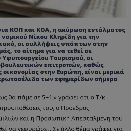
για ΚΟΠ και ΚΟΑ, η ακύρωση εντάλματος
 νομικού Νίκου Κληρίδη για την
ριακό, οι συλλήψεις υπόπτων στην
άς, το αίτημα για να τεθεί σε
υ Υφυπουργείου Τουρισμού, οι
νοβουλευτικών επιτροπών, καθώς
 οικονομίας στην Ευρώπη, είναι μερικά
πρωτοσέλιδα των εφημερίδων σήμερα
ως θα πάμε σε 5+1;» γράφει ότι ο Τ/κ
 προϋποθέσεις του, ο Πρόεδρος
μιλιών και η Προσωπική Απεσταλμένη του
εί να γεφυρώσει. Σε άλλο θέμα γράφει για