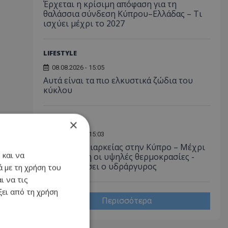
Έρχεται η κρίσιμη απόφαση για τη
θαλάσσια σύνδεση Κύπρου–Ελλάδας – Τι
ισχύει μέχρι το 2027
LIFESTYLE
08.08.2026 - 15:05
Αυτά είναι τα πιο ελκυστικά ζώδια του
κύκλου
ΚΟΙΝΩΝΙΑ
×
08.08.2026 - 15:03
Καύσωνας διαρκείας στην Κύπρο – Μέχρι
 και να
την Τετάρτη οι υψηλές θερμοκρασίες -
Πού θα φτάσει ο υδράργυρος
 με τη χρήση του
ι να τις
ει από τη χρήση
Περισσότερα