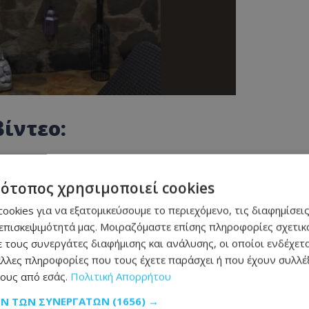
βίντεο:
τότοπος χρησιμοποιεί cookies
ookies για να εξατομικεύσουμε το περιεχόμενο, τις διαφημίσεις
καν – Η
επισκεψιμότητά μας. Μοιραζόμαστε επίσης πληροφορίες σχετικά
κό
 τους συνεργάτες διαφήμισης και ανάλυσης, οι οποίοι ενδέχετα
λλες πληροφορίες που τους έχετε παράσχει ή που έχουν συλλέξ
δεν είναι τέλειο και
ους από εσάς.
Πολιτική Απορρήτου
φώς καλύτερο από αυτό
ταν η κομματική
ΩΝ ΤΩΝ ΣΥΝΕΡΓΑΤΏΝ
(1656) →