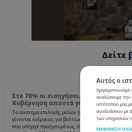
Δείτε 
Αυτός ο ισ
Χρησιμοποιούμε c
Στο 78% οι εισηγήσεις που υιοθετήθη
αναλύσουμε την 
Κυβέρνηση απαντά για το Γνωμοδοτι
ιστότοπού μας με
συνδυάσουν με ά
Το σύστημα επιλογής μελών ημικρατικών οργανισμών 
των υπηρεσιών τ
γίνονται ενέργειες για βελτίωσή του, όμως είναι σα
που υπήρχε προηγουμένως, όταν βασικό κριτήριο ή
ΕΜΦΆΝΙΣΗ ΌΛ