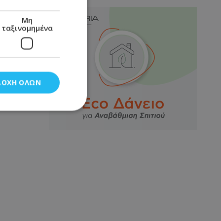
Μη
ταξινομημένα
ΔΟΧΉ ΌΛΩΝ
νομημένα
στη και τη
τητα cookies.
αποθηκεύει το
θεσης του χρήστη
 παρακολούθηση και
τα σύμφωνα με τον
ρρήτου των
ειών.