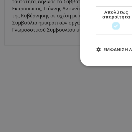
ταυτότητα, δήλωσε το Σάββατο στο ΚΥΠΕ ο Αναπλη
Εκπρόσωπος, Γιάννης Αντωνίου, χαρακτηρίζοντας «ά
Απολύτως
της Κυβέρνησης σε σχέση με τους πρόσφατους διορι
απαραίτητα
Συμβούλια ημικρατικών οργανισμών, αφού όπως είπε
Γνωμοδοτικού Συμβουλίου υιοθετήθηκαν σε ποσοστ
ΕΜΦΆΝΙΣΗ 
Απολύτω
Τα απολύτως απαραί
διαχείριση λογαρια
Ονοματεπώνυμο
usprivacy