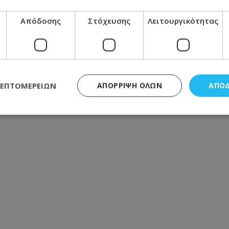
ρωτής Κυβερνητικός
δικη» την κριτική κατά
Απόδοσης
Στόχευσης
Λειτουργικότητας
σμούς σε Διοικητικά
, οι εισηγήσεις του
ό 78%.
ΛΕΠΤΟΜΕΡΕΙΏΝ
ΑΠΌΡΡΙΨΗ ΌΛΩΝ
ΑΠΟ
ς απαραίτητα
Απόδοσης
Στόχευσης
Λειτουργικότητας
Μη ταξι
τητα cookies επιτρέπουν βασικές λειτουργίες του ιστότοπου, όπως τη σύνδεση χρή
σμού. Ο ιστότοπος δεν μπορεί να χρησιμοποιηθεί σωστά χωρίς τα απολύτως απαραί
Προμηθευτής
/
Πεδίο
Λήξη
Περιγραφή
.lifenewscy.tothemaonline.com
1 χρόνος 3
Αυτό το cookie 
εβδομάδες
κράτος συγκατά
σχετικά με την
την ιδιωτικότη
κανονισμό απο
Ηνωμένων Πολιτ