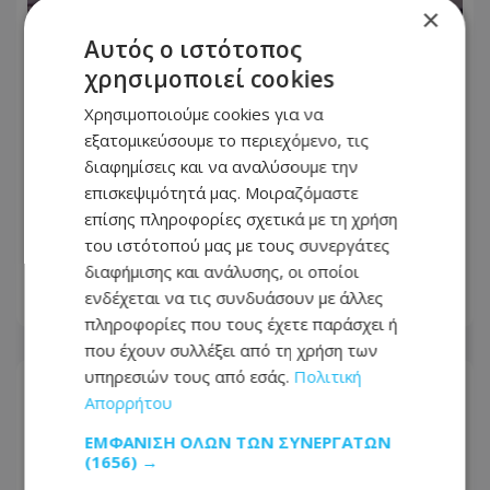
×
Αυτός ο ιστότοπος
χρησιμοποιεί cookies
Χρησιμοποιούμε cookies για να
εξατομικεύσουμε το περιεχόμενο, τις
Κολυμβητής με καρκίνο στον
διαφημίσεις και να αναλύσουμε την
εγκέφαλο ξέσπασε σε κλάματα προς
επισκεψιμότητά μας. Μοιραζόμαστε
τον Βρετανό πρωθυπουργό: Ικετεύω
επίσης πληροφορίες σχετικά με τη χρήση
για τη ζωή όλων μας, ο πόνος είναι
του ιστότοπού μας με τους συνεργάτες
αφόρητος
διαφήμισης και ανάλυσης, οι οποίοι
ενδέχεται να τις συνδυάσουν με άλλες
06.08.2026 - 12:35
πληροφορίες που τους έχετε παράσχει ή
που έχουν συλλέξει από τη χρήση των
υπηρεσιών τους από εσάς.
Πολιτική
Απορρήτου
ΕΜΦΆΝΙΣΗ ΌΛΩΝ ΤΩΝ ΣΥΝΕΡΓΑΤΏΝ
(1656) →