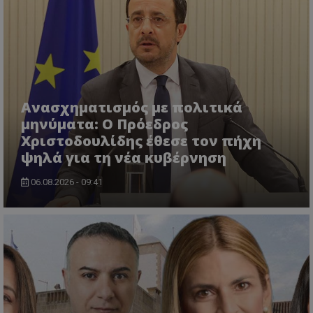
msToken
.tiktok.com
Ανασχηματισμός με πολιτικά
μηνύματα: Ο Πρόεδρος
Χριστοδουλίδης έθεσε τον πήχη
ψηλά για τη νέα κυβέρνηση
06.08.2026 - 09:41
CookieScriptConsent
CookieScript
www.tothemaonline.com