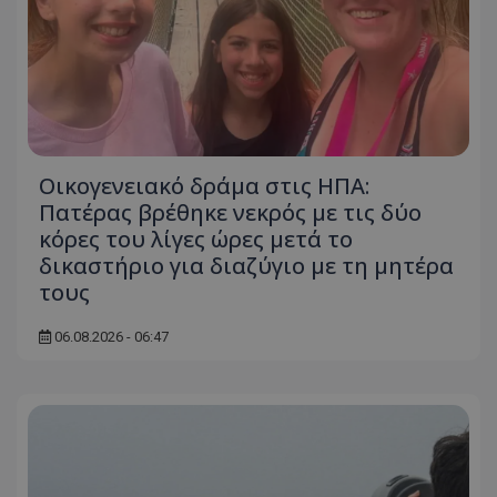
ASP.NET_SessionId
Microsoft Corporation
themasports.tothemaonline.co
Οικογενειακό δράμα στις ΗΠΑ:
Πατέρας βρέθηκε νεκρός με τις δύο
κόρες του λίγες ώρες μετά το
δικαστήριο για διαζύγιο με τη μητέρα
τους
06.08.2026 - 06:47
VISITOR_PRIVACY_METADATA
YouTube
.youtube.com