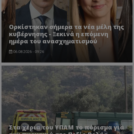
Ορκίστηκαν σήμερα τα νέα μέλη της
κυβέρνησης - Ξεκινά η επόμενη
ημέρα του ανασχηματισμού
06.08.2026 - 09:26
usprivacy
.themasports.tothemaonline.co
Στα χέρια του ΥΠΑΜ το πόρισμα για