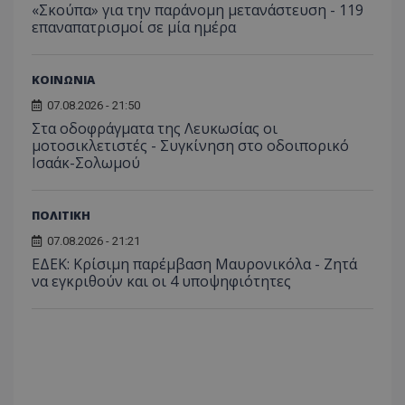
για τον
«Σκούπα» για την παράνομη μετανάστευση - 119
το Tw
προσδι
αναγ
επαναπατρισμοί σε μία ημέρα
συχνότ
να π
επισκέ
τον 
τον τρ
του 
οποίο 
ΚΟΙΝΩΝΙΑ
επισκέπ
πρόσβα
ιστοσε
07.08.2026 - 21:50
Συλλέγε
Στα οδοφράγματα της Λευκωσίας οι
για τις
του χρ
μοτοσικλετιστές - Συγκίνηση στο οδοιπορικό
ιστοσε
Ισαάκ-Σολωμού
ποιες σ
έχουν 
_ga_J7RS52TMNC
.tothemaonline.com
1 χρόνος 1
Αυτό τ
ΠΟΛΙΤΙΚΗ
μήνας
χρησιμ
από το
07.08.2026 - 21:21
Analyti
διατήρ
ΕΔΕΚ: Κρίσιμη παρέμβαση Μαυρονικόλα - Ζητά
κατάσ
να εγκριθούν και οι 4 υποψηφιότητες
περιόδ
σύνδεσ