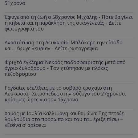
51χρονο
Έφυγε από τη ζωή ο 58χρονος Μιχάλης - Πότε θα γίνει
η κηδεία και η παράκληση της οικογένειάς - Δείτε
φωτογραφία του
Αναστάτωση στη Λευκωσία: Μπλόκαρε την είσοδο
και… έφυγε «κυρία» - Δείτε φωτογραφία
Φριχτό έγκλημα: Νεκρός ποδοσφαιριστής μετά από
άγριο ξυλοδαρμό - Τον χτύπησαν με πλάκες
πεζοδρομίου
Ραγδαίες εξελίξεις με το σοβαρό τροχαίο στη
Λευκωσία - Χειροπέδες στην σύζυγο του 27χρονου,
κρίσιμες ώρες για τον 16χρονο
Χαμός με Ιουλία Καλλιμάνη και θαμώνα: Της πέταξε
λουλούδια στο πρόσωπο και του τα… έριξε πίσω –
«Εσένα σ’ αρέσει;»