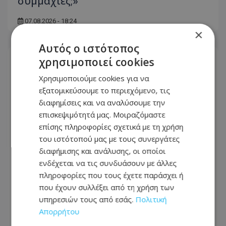
συμμαχίες;»
07.08.2026 - 18:24
×
Αυτός ο ιστότοπος
χρησιμοποιεί cookies
Χρησιμοποιούμε cookies για να
εξατομικεύσουμε το περιεχόμενο, τις
διαφημίσεις και να αναλύσουμε την
επισκεψιμότητά μας. Μοιραζόμαστε
επίσης πληροφορίες σχετικά με τη χρήση
του ιστότοπού μας με τους συνεργάτες
διαφήμισης και ανάλυσης, οι οποίοι
ενδέχεται να τις συνδυάσουν με άλλες
πληροφορίες που τους έχετε παράσχει ή
που έχουν συλλέξει από τη χρήση των
Κυπριακό: Τα «αγκάθια» που θα
υπηρεσιών τους από εσάς.
Πολιτική
κρίνουν τις εξελίξεις και οι διαφωνίες
Απορρήτου
πριν από την κρίσιμη συνάντηση