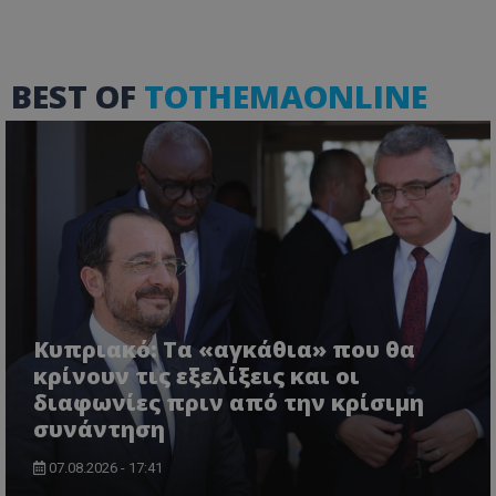
ASP.NET_SessionId
BEST OF
TOTHEMAONLINE
Microsoft Corporation
themasports.tothemaonline.co
Κυπριακό: Τα «αγκάθια» που θα
κρίνουν τις εξελίξεις και οι
VISITOR_PRIVACY_METADATA
YouTube
διαφωνίες πριν από την κρίσιμη
.youtube.com
συνάντηση
07.08.2026 - 17:41