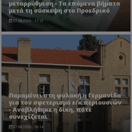
μεταρρύθμιση - Τα επόμενα βήματα
μετά τη σύσκεψη στο Προεδρικό
07.08.2026 - 17:13
usprivacy
.themasports.tothemaonline.co
Παραμένει στη φυλακή η Γερμανίδα
για τον σφετερισμό ε/κ περιουσιών
- Αναβλήθηκε η δίκη, πότε
συνεχίζεται
07.08.2026 - 20:14