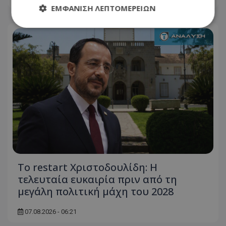
ΕΜΦΆΝΙΣΗ ΛΕΠΤΟΜΕΡΕΙΏΝ
Απολύτως απαραίτητα
Απόδοσης
Στόχευσης
Λειτουργικότητας
Μη ταξινομημένα
Τα απολύτως απαραίτητα cookies επιτρέπουν
βασικές λειτουργίες του ιστότοπου, όπως τη
σύνδεση χρήστη και τη διαχείριση λογαριασμού.
Ο ιστότοπος δεν μπορεί να χρησιμοποιηθεί σωστά
χωρίς τα απολύτως απαραίτητα cookies.
Ονοματεπώνυμο
Προμηθευτής
/
Πεδίο
usprivacy
.lifenewscy.tothemaonline.com
Το restart Χριστοδουλίδη: Η
τελευταία ευκαιρία πριν από τη
μεγάλη πολιτική μάχη του 2028
07.08.2026 - 06:21