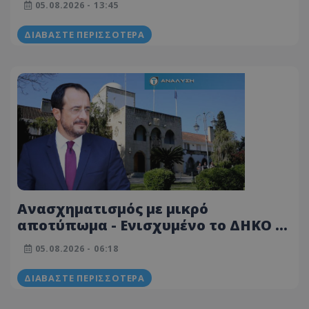
05.08.2026 - 13:45
του
ΔΙΑΒΆΣΤΕ ΠΕΡΙΣΣΌΤΕΡΑ
Ανασχηματισμός με μικρό
αποτύπωμα - Ενισχυμένο το ΔΗΚΟ -
Δυσαρέσκεια στην ΕΔΕΚ και λεπτές
05.08.2026 - 06:18
ισορροπίες για τον Πρόεδρο
Χριστοδουλίδη
ΔΙΑΒΆΣΤΕ ΠΕΡΙΣΣΌΤΕΡΑ