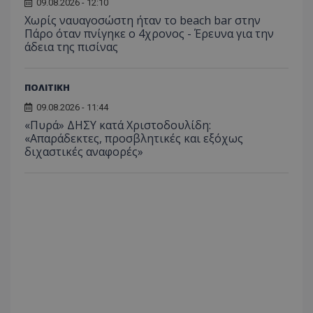
09.08.2026 - 12:10
Χωρίς ναυαγοσώστη ήταν το beach bar στην
Πάρο όταν πνίγηκε ο 4χρονος - Έρευνα για την
VISITOR_PRIVACY_METADATA
YouTube
άδεια της πισίνας
.youtube.com
ΠΟΛΙΤΙΚΗ
09.08.2026 - 11:44
«Πυρά» ΔΗΣΥ κατά Χριστοδουλίδη:
«Απαράδεκτες, προσβλητικές και εξόχως
διχαστικές αναφορές»