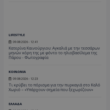
usprivacy
.lifenewscy.tothemaonline.com
LIFESTYLE
09.08.2026 - 12:41
Κατερίνα Καινούργιου: Αγκαλιά με την τεσσάρων
μηνών κόρη της με φόντο το ηλιοβασίλεμα της
ASP.NET_SessionId
Microsoft Corporation
Πάρου - Φωτογραφία
themasports.tothemaonline.co
ΚΟΙΝΩΝΙΑ
09.08.2026 - 12:23
Τι κρύβει το πόρισμα για την πυρκαγιά στο Καλό
Χωριό – «Υπάρχουν σημεία που ξεχωρίζουν»
ΕΛΛΑΔΑ