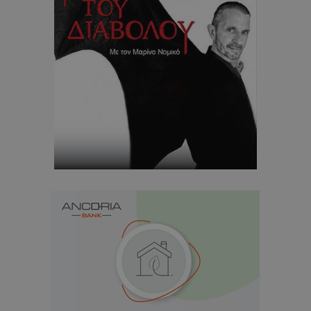
CookieScriptConsent
CookieScript
www.tothemaonline.com
usprivacy
.themasports.tothemaonline.co