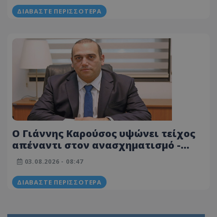
ΔΙΑΒΆΣΤΕ ΠΕΡΙΣΣΌΤΕΡΑ
Ο Γιάννης Καρούσος υψώνει τείχος
απέναντι στον ανασχηματισμό -
Μήνυμα προς τα στελέχη του ΔΗΣΥ
03.08.2026 - 08:47
Χρίστο Αγγελίδη και Τίνα Παύλου -
Αιχμές προς τον ΠτΔ
ΔΙΑΒΆΣΤΕ ΠΕΡΙΣΣΌΤΕΡΑ