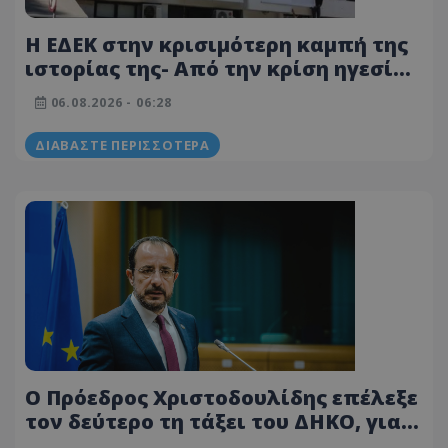
Η ΕΔΕΚ στην κρισιμότερη καμπή της
ιστορίας της- Από την κρίση ηγεσίας
στη μάχη της 5ης Σεπτεμβρίου - Οι
06.08.2026 - 06:28
υποψήφιοι για την προεδρία
ΔΙΑΒΆΣΤΕ ΠΕΡΙΣΣΌΤΕΡΑ
Ο Πρόεδρος Χριστοδουλίδης επέλεξε
τον δεύτερο τη τάξει του ΔΗΚΟ, για
τη θέση του Διευθυντή του Γραφείου