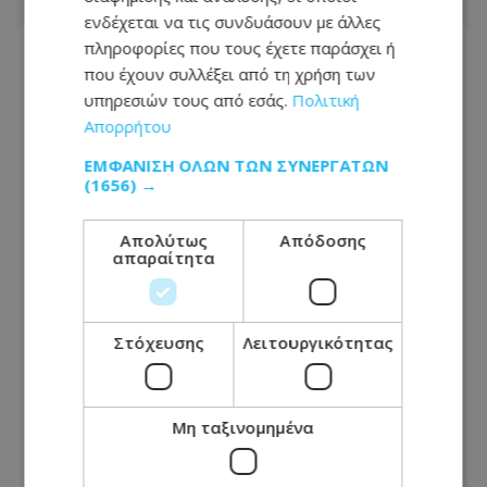
ενδέχεται να τις συνδυάσουν με άλλες
πληροφορίες που τους έχετε παράσχει ή
ΔΙΕΘΝΗ
που έχουν συλλέξει από τη χρήση των
09.08.2026 - 14:15
υπηρεσιών τους από εσάς.
Πολιτική
Χούθι, το «άλυτο πρόβλημα» της Μέσης
Απορρήτου
Ανατολής: Γιατί χίλια πλήγματα δεν ήταν αρκετά
για να τους σταματήσουν
ΕΜΦΆΝΙΣΗ ΌΛΩΝ ΤΩΝ ΣΥΝΕΡΓΑΤΏΝ
(1656) →
ΠΟΛΙΤΙΚΗ
Απολύτως
Απόδοσης
09.08.2026 - 13:58
απαραίτητα
Νέο «χτύπημα» ΔΗΣΥ για τους διορισμούς: «6
ερωτήματα που η Κυβέρνηση πρέπει να
απαντήσει»
Στόχευσης
Λειτουργικότητας
ΑΣΤΥΝΟΜΙΚΟ ΡΕΠΟΡΤΑΖ
09.08.2026 - 13:38
Μη ταξινομημένα
ΠΡΟΣΟΧΗ: Αυτός ο 36χρονος καταζητείται για
κλοπή αυτοκινήτου στη Λεμεσό - Δείτε
φωτογραφία