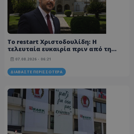
Το restart Χριστοδουλίδη: Η
τελευταία ευκαιρία πριν από τη
μεγάλη πολιτική μάχη του 2028
07.08.2026 - 06:21
ΔΙΑΒΆΣΤΕ ΠΕΡΙΣΣΌΤΕΡΑ