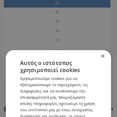
01
02
03
04
05
...
×
91
Αυτός ο ιστότοπος
92
χρησιμοποιεί cookies
93
Χρησιμοποιούμε cookies για να
εξατομικεύσουμε το περιεχόμενο, τις
διαφημίσεις και να αναλύσουμε την
επισκεψιμότητά μας. Μοιραζόμαστε
επίσης πληροφορίες σχετικά με τη χρήση
ΡΟΗ
ΕΙΔΗΣΕΩΝ
του ιστότοπού μας με τους συνεργάτες
διαφήμισης και ανάλυσης, οι οποίοι