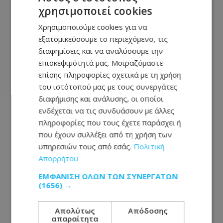
τον ΔΗΣΥ - «Επικοινωνία είχαμε...»
χρησιμοποιεί cookies
Χρησιμοποιούμε cookies για να
ΚΟΙΝΩΝΙΑ
εξατομικεύσουμε το περιεχόμενο, τις
06.08.2026 - 12:47
διαφημίσεις και να αναλύσουμε την
Συμφωνία Συνεργασίας μεταξύ ΕΟΑ Αμμοχώστου
επισκεψιμότητά μας. Μοιραζόμαστε
και Κέντρου Αριστείας «Κοίος» για την Έξυπνη
επίσης πληροφορίες σχετικά με τη χρήση
Διαχείριση του Δικτύου Ύδρευσης
του ιστότοπού μας με τους συνεργάτες
διαφήμισης και ανάλυσης, οι οποίοι
ΔΙΕΘΝΗ
ενδέχεται να τις συνδυάσουν με άλλες
06.08.2026 - 12:35
πληροφορίες που τους έχετε παράσχει ή
Κολυμβητής με καρκίνο στον εγκέφαλο ξέσπασε
που έχουν συλλέξει από τη χρήση των
σε κλάματα προς τον Βρετανό πρωθυπουργό:
υπηρεσιών τους από εσάς.
Πολιτική
Ικετεύω για τη ζωή όλων μας, ο πόνος είναι
Απορρήτου
αφόρητος
ΕΜΦΆΝΙΣΗ ΌΛΩΝ ΤΩΝ ΣΥΝΕΡΓΑΤΏΝ
(1656) →
Απολύτως
Απόδοσης
απαραίτητα