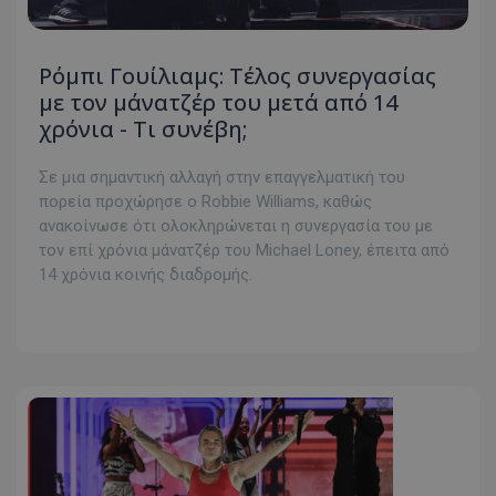
Ρόμπι Γουίλιαμς: Τέλος συνεργασίας
με τον μάνατζέρ του μετά από 14
χρόνια - Tι συνέβη;
Σε μια σημαντική αλλαγή στην επαγγελματική του
πορεία προχώρησε ο Robbie Williams, καθώς
ανακοίνωσε ότι ολοκληρώνεται η συνεργασία του με
τον επί χρόνια μάνατζέρ του Michael Loney, έπειτα από
14 χρόνια κοινής διαδρομής.