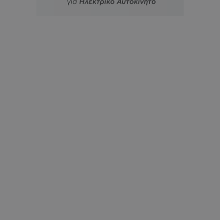
msToken
.tiktok.com
CookieScriptConsent
CookieScript
www.tothemaonline.com