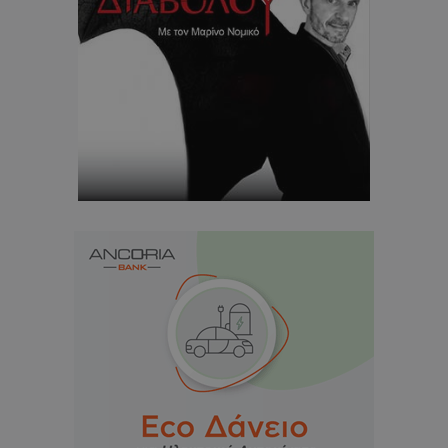
.twitter.com
ASP.NET_SessionId
Microsoft Corporation
lifenewscy.tothemaonline.com