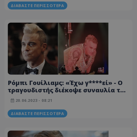
ΔΙΑΒΆΣΤΕ ΠΕΡΙΣΣΌΤΕΡΑ
Ρόμπι Γουίλιαμς: «Έχω γ****εί» - Ο
τραγουδιστής διέκοψε συναυλία του
λόγω της εξάντλησης από long Covid
20.06.2023 - 08:21
ΔΙΑΒΆΣΤΕ ΠΕΡΙΣΣΌΤΕΡΑ