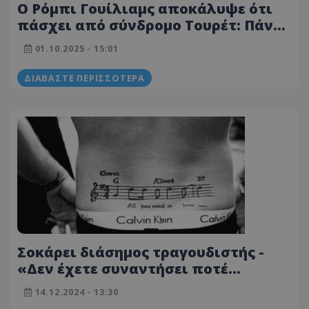
O Ρόμπι Γουίλιαμς αποκάλυψε ότι
πάσχει από σύνδρομο Τουρέτ: Πάντα
ψάχνεις για τη θεραπεία
01.10.2025 - 15:01
ΔΙΑΒΆΣΤΕ ΠΕΡΙΣΣΌΤΕΡΑ
Σοκάρει διάσημος τραγουδιστής -
«Δεν έχετε συναντήσει ποτέ
άνθρωπο που να θέλει να είναι γκέι
14.12.2024 - 13:30
όσο εγώ»